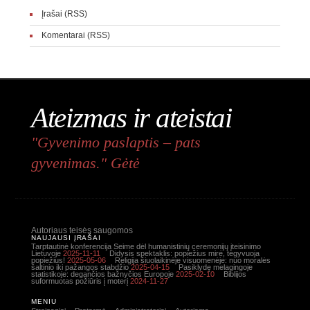
Įrašai (RSS)
Komentarai (RSS)
Ateizmas ir ateistai
"Gyvenimo paslaptis – pats
gyvenimas." Gėtė
Autoriaus teisės saugomos
NAUJAUSI ĮRAŠAI
Tarptautinė konferencija Seime dėl humanistinių ceremonijų įteisinimo
Lietuvoje
2025-11-11
Didysis spektaklis: popiežius mirė, tegyvuoja
popiežius!
2025-05-06
Religija šiuolaikinėje visuomenėje: nuo moralės
šaltinio iki pažangos stabdžio
2025-04-15
Pasiklydę melagingoje
statistikoje: degančios bažnyčios Europoje
2025-02-10
Biblijos
suformuotas požiūris į moterį
2024-11-27
MENIU