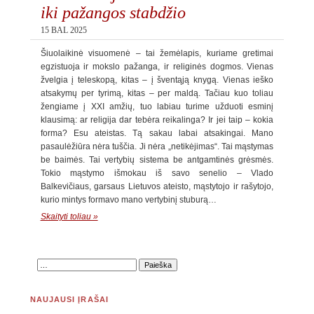
iki pažangos stabdžio
15 BAL 2025
Šiuolaikinė visuomenė – tai žemėlapis, kuriame gretimai
egzistuoja ir mokslo pažanga, ir religinės dogmos. Vienas
žvelgia į teleskopą, kitas – į šventąją knygą. Vienas ieško
atsakymų per tyrimą, kitas – per maldą. Tačiau kuo toliau
žengiame į XXI amžių, tuo labiau turime užduoti esminį
klausimą: ar religija dar tebėra reikalinga? Ir jei taip – kokia
forma? Esu ateistas. Tą sakau labai atsakingai. Mano
pasaulėžiūra nėra tuščia. Ji nėra „netikėjimas“. Tai mąstymas
be baimės. Tai vertybių sistema be antgamtinės grėsmės.
Tokio mąstymo išmokau iš savo senelio – Vlado
Balkevičiaus, garsaus Lietuvos ateisto, mąstytojo ir rašytojo,
kurio mintys formavo mano vertybinį stuburą…
Skaityti toliau »
NAUJAUSI ĮRAŠAI