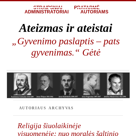
STRAIPSNIAI
PRATARMĖ
ADMINISTRATORIAI
AUTORIAMS
Ateizmas ir ateistai
„Gyvenimo paslaptis – pats
gyvenimas.“ Gėtė
AUTORIAUS ARCHYVAS
Religija šiuolaikinėje
visuomenėje: nuo moralės šaltinio