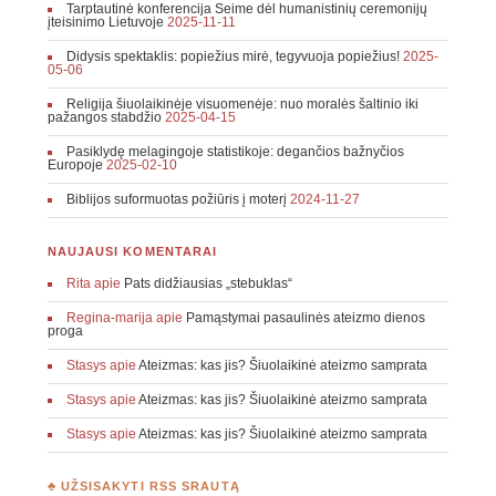
Tarptautinė konferencija Seime dėl humanistinių ceremonijų
įteisinimo Lietuvoje
2025-11-11
Didysis spektaklis: popiežius mirė, tegyvuoja popiežius!
2025-
05-06
Religija šiuolaikinėje visuomenėje: nuo moralės šaltinio iki
pažangos stabdžio
2025-04-15
Pasiklydę melagingoje statistikoje: degančios bažnyčios
Europoje
2025-02-10
Biblijos suformuotas požiūris į moterį
2024-11-27
NAUJAUSI KOMENTARAI
Rita
apie
Pats didžiausias „stebuklas“
Regina-marija
apie
Pamąstymai pasaulinės ateizmo dienos
proga
Stasys
apie
Ateizmas: kas jis? Šiuolaikinė ateizmo samprata
Stasys
apie
Ateizmas: kas jis? Šiuolaikinė ateizmo samprata
Stasys
apie
Ateizmas: kas jis? Šiuolaikinė ateizmo samprata
♣ UŽSISAKYTI RSS SRAUTĄ