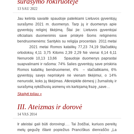
surašymo rokiruotėje
13 SAU 2022
Jau kelinta savaitė spaudoje pateikiami Lietuvos gyventojų
surašymo 2021 m. duomenys. Tarp jų ir duomenys apie
gyventojų religinį tikėjimą. Štai jie: Lietuvos gyventojai
oficialiais duomenimis save priskyrė šioms religinėms
bendruomenėms: Santykis su religija procentais 2011 metai
2021 metai Romos katalikų 77,23 74,19 Stačiatikių
ortodoksų 4,11 3,75 Kitoms 2,39 2,29 Nė vienai 6,14 6,11
Nenurodė 10,13 13,66 Spaudoje duomenys paprastai
suapvalinami ir rašoma: 74% šalies gyventojų save priskiria
Romos katalikų bendruomenei, 4% – stačiatikiams, 6%
gyventojų savęs nepriskyrė nė vienam tikėjimui, o 14%
nenurodė, koks jų tikėjimas. Atkreipkite dėmesį į žurnalistų ir
surašymą vykdžiusių asmenų vis kartojamą frazę „save…
Skaityti toliau »
III. Ateizmas ir dorovė
14 VAS 2014
Ir ateistai gali būti dorovingi…. Tai žodžiai, kuriuos pereitų
metų gegužę ištarė popiežius Pranciškus dienraščio „La