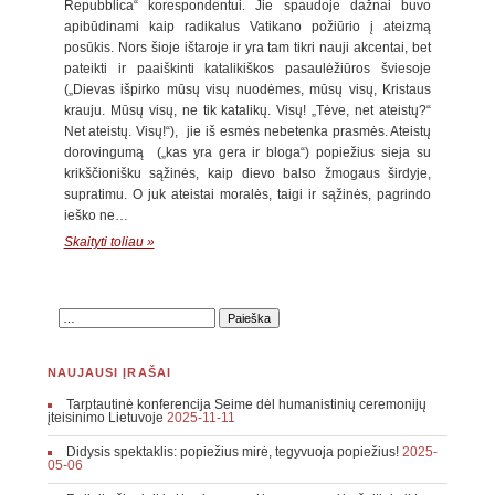
Repubblica“ korespondentui. Jie spaudoje dažnai buvo
apibūdinami kaip radikalus Vatikano požiūrio į ateizmą
posūkis. Nors šioje ištaroje ir yra tam tikri nauji akcentai, bet
pateikti ir paaiškinti katalikiškos pasaulėžiūros šviesoje
(„Dievas išpirko mūsų visų nuodėmes, mūsų visų, Kristaus
krauju. Mūsų visų, ne tik katalikų. Visų! „Tėve, net ateistų?“
Net ateistų. Visų!“), jie iš esmės nebetenka prasmės. Ateistų
dorovingumą („kas yra gera ir bloga“) popiežius sieja su
krikščionišku sąžinės, kaip dievo balso žmogaus širdyje,
supratimu. O juk ateistai moralės, taigi ir sąžinės, pagrindo
ieško ne…
Skaityti toliau »
NAUJAUSI ĮRAŠAI
Tarptautinė konferencija Seime dėl humanistinių ceremonijų
įteisinimo Lietuvoje
2025-11-11
Didysis spektaklis: popiežius mirė, tegyvuoja popiežius!
2025-
05-06