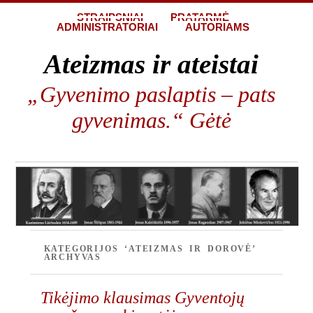
STRAIPSNIAI
PRATARMĖ
ADMINISTRATORIAI
AUTORIAMS
Ateizmas ir ateistai
„Gyvenimo paslaptis – pats
gyvenimas.“ Gėtė
KATEGORIJOS ‘ATEIZMAS IR DOROVĖ’
ARCHYVAS
Tikėjimo klausimas Gyventojų