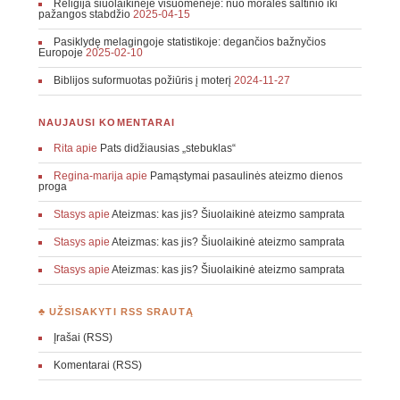
Religija šiuolaikinėje visuomenėje: nuo moralės šaltinio iki
pažangos stabdžio
2025-04-15
Pasiklydę melagingoje statistikoje: degančios bažnyčios
Europoje
2025-02-10
Biblijos suformuotas požiūris į moterį
2024-11-27
NAUJAUSI KOMENTARAI
Rita
apie
Pats didžiausias „stebuklas“
Regina-marija
apie
Pamąstymai pasaulinės ateizmo dienos
proga
Stasys
apie
Ateizmas: kas jis? Šiuolaikinė ateizmo samprata
Stasys
apie
Ateizmas: kas jis? Šiuolaikinė ateizmo samprata
Stasys
apie
Ateizmas: kas jis? Šiuolaikinė ateizmo samprata
♣ UŽSISAKYTI RSS SRAUTĄ
Įrašai (RSS)
Komentarai (RSS)