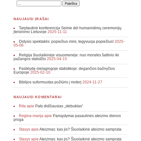
NAUJAUSI ĮRAŠAI
Tarptautinė konferencija Seime dėl humanistinių ceremonijų
įteisinimo Lietuvoje
2025-11-11
Didysis spektaklis: popiežius mirė, tegyvuoja popiežius!
2025-
05-06
Religija šiuolaikinėje visuomenėje: nuo moralės šaltinio iki
pažangos stabdžio
2025-04-15
Pasiklydę melagingoje statistikoje: degančios bažnyčios
Europoje
2025-02-10
Biblijos suformuotas požiūris į moterį
2024-11-27
NAUJAUSI KOMENTARAI
Rita
apie
Pats didžiausias „stebuklas“
Regina-marija
apie
Pamąstymai pasaulinės ateizmo dienos
proga
Stasys
apie
Ateizmas: kas jis? Šiuolaikinė ateizmo samprata
Stasys
apie
Ateizmas: kas jis? Šiuolaikinė ateizmo samprata