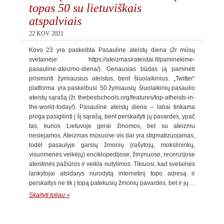
topas 50 su lietuviškais
atspalviais
22 KOV 2021
Kovo 23 yra paskelbta Pasauline ateistų diena (žr mūsų
svetainėje: https://ateizmasirateistai.lt/paminekime-
pasauline-ateizmo-diena/). Geriausias būdas ją paminėti
prisiminti žymiausius ateistus, bent šiuolaikinius. „Twitter“
platforma yra paskelbusi 50 žymiausių šiuolaikinių pasaulio
ateistų sąrašą (žr. thebestschools.org/features/top-atheists-in-
the-world-today/). Pasaulinė ateistų diena – labai tinkama
proga pasigilinti į šį sąrašą, bent perskaityti jų pavardes, ypač
tas, kurios Lietuvoje gerai žinomos, bet su ateizmu
nesiejamos. Ateizmas mūsuose vis dar yra stigmatizuojamas,
todėl pasaulyje garsių žmonių (rašytojų, mokslininkų,
visuomenės veikėjų) enciklopedijose, žinynuose, recenzijose
ateistinės pažiūros ir veikla nutylimos. Tikiuosi, kad svetainės
lankytojai atsidarys nurodytą internetinį topo adresą ir
perskaitys ne tik į topą patekusių žmonių pavardes, bet ir jų…
Skaityti toliau »