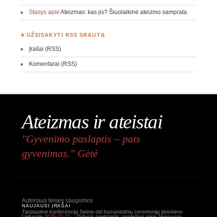
Stasys
apie
Ateizmas: kas jis? Šiuolaikinė ateizmo samprata
♣ UŽSISAKYTI RSS SRAUTĄ
Įrašai (RSS)
Komentarai (RSS)
Ateizmas ir ateistai
"Gyvenimo paslaptis – pats
gyvenimas." Gėtė
Autoriaus teisės saugomos
NAUJAUSI ĮRAŠAI
Tarptautinė konferencija Seime dėl humanistinių ceremonijų įteisinimo
Lietuvoje
2025-11-11
Didysis spektaklis: popiežius mirė, tegyvuoja