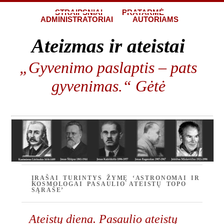
STRAIPSNIAI
PRATARMĖ
ADMINISTRATORIAI
AUTORIAMS
Ateizmas ir ateistai
„Gyvenimo paslaptis – pats
gyvenimas.“ Gėtė
ĮRAŠAI TURINTYS ŽYMĘ ‘ASTRONOMAI IR
KOSMOLOGAI PASAULIO ATEISTŲ TOPO
SĄRAŠE’
Ateistų diena. Pasaulio ateistų