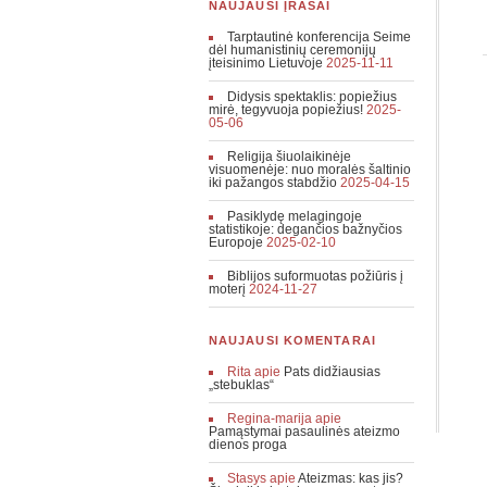
NAUJAUSI ĮRAŠAI
Tarptautinė konferencija Seime
dėl humanistinių ceremonijų
įteisinimo Lietuvoje
2025-11-11
Didysis spektaklis: popiežius
mirė, tegyvuoja popiežius!
2025-
05-06
Religija šiuolaikinėje
visuomenėje: nuo moralės šaltinio
iki pažangos stabdžio
2025-04-15
Pasiklydę melagingoje
statistikoje: degančios bažnyčios
Europoje
2025-02-10
Biblijos suformuotas požiūris į
moterį
2024-11-27
NAUJAUSI KOMENTARAI
Rita
apie
Pats didžiausias
„stebuklas“
Regina-marija
apie
Pamąstymai pasaulinės ateizmo
dienos proga
Stasys
apie
Ateizmas: kas jis?