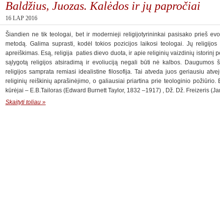
Baldžius, Juozas. Kalėdos ir jų papročiai
16 LAP 2016
Šiandien ne tik teologai, bet ir modernieji religijotyrininkai pasisako prieš evoli
metodą. Galima suprasti, kodėl tokios pozicijos laikosi teologai. Jų religijos
apreiškimas. Esą, religija paties dievo duota, ir apie religinių vaizdinių istorinį
sąlygotą religijos atsiradimą ir evoliuciją negali būti nė kalbos. Daugumos šiu
religijos samprata remiasi idealistine filosofija. Tai atveda juos geriausiu at
religinių reiškinių aprašinėjimo, o galiausiai priartina prie teologinio požiūrio.
kūrėjai – E.B.Tailoras (Edward Burnett Taylor, 1832 –1917) , Dž. Dž. Freizeris
Skaityti toliau »