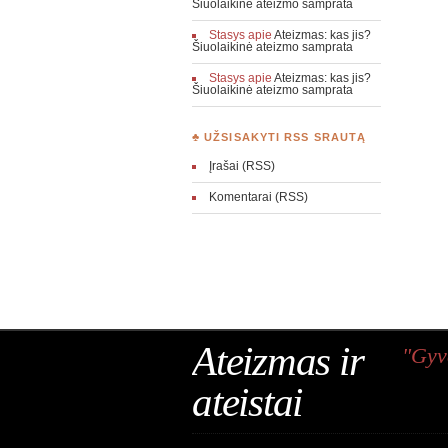
Šiuolaikinė ateizmo samprata
Stasys
apie
Ateizmas: kas jis?
Šiuolaikinė ateizmo samprata
Stasys
apie
Ateizmas: kas jis?
Šiuolaikinė ateizmo samprata
♣ UŽSISAKYTI RSS SRAUTĄ
Įrašai (RSS)
Komentarai (RSS)
Ateizmas ir
"Gyv
ateistai