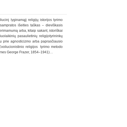
ucinį lyginamąjį religijų istorijos tyrimo
 sampratos išeities taškas – dieviškasis
 perimamumą arba, kitaip sakant, istoriškai
olaikinių pasaulietinių religijotyrininkų
veju prie agnosticizmo arba paprasčiausio
 Evoliucionistinio religijos tyrimo metodo
 (James George Frazer, 1854–1941)…