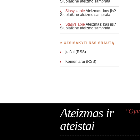
Šiuolaikinė ateizmo samprata
Stasys
apie
Ateizmas: kas jis?
Šiuolaikinė ateizmo samprata
Stasys
apie
Ateizmas: kas jis?
Šiuolaikinė ateizmo samprata
♣ UŽSISAKYTI RSS SRAUTĄ
Įrašai (RSS)
Komentarai (RSS)
Ateizmas ir
"Gyv
ateistai