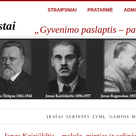
STRAIPSNIAI
PRATARMĖ
ADMI
stai
„Gyvenimo paslaptis – pa
ĮRAŠAI TURINTYS ŽYMĘ ‘GAMTOS M
Jonas Kairiūkštis – mokslo, minties ir sąžinė