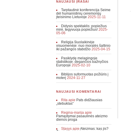
NAUJAUSI ĮRAŠAI
Tarptautinė konferencija Seime
dėl humanistinių ceremonijų
įteisinimo Lietuvoje
2025-11-11
Didysis spektaklis: popiežius
mirė, tegyvuoja popiežius!
2025-
05-06
Religija šiuolaikinėje
visuomenėje: nuo moralės šaltinio
iki pažangos stabdžio
2025-04-15
Pasiklydę melagingoje
statistikoje: degančios bažnyčios
Europoje
2025-02-10
Biblijos suformuotas požiūris į
moterį
2024-11-27
NAUJAUSI KOMENTARAI
Rita
apie
Pats didžiausias
„stebuklas“
Regina-marija
apie
Pamąstymai pasaulinės ateizmo
dienos proga
Stasys
apie
Ateizmas: kas jis?