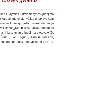
tinės krypties laisvamanybės judėjimo
 karo akademijoje, vėliau dirbo gydytoju
mokslinį tiriamąjį darbą, paskelbdamas jo
rg/wiki/Jonas_Kairiukstis) Tačiau, būdamas
ntantį laisvamanių judėjimą Lietuvoje (žr.
u Šliūpu, Jonu Ilgūnu, Karoliu Valašinu,
ultūros draugiją, kuri veikė iki 1941 m.