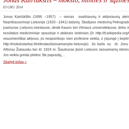
03 GRU 2014
Jonas Kairiūkštis (1896 –1957) – vienas svarbiausių ir aktyviausių ateis
Nepriklausomoje Lietuvoje (1920 –1941) dalyvių. Studijavo mediciną Petrogrado
įvairiuose Lietuvos miestuose, dėstė Kauno bei Vilniaus universitetuose, dirbo 
rezultatus medicininėje spaudoje ir atskirais leidiniais (žr. http://lt.wikipedia.o
visuomeniškai aktyvus, jis neapsiribojo vien profesine veikla, o įsijungė į bepli
http://mokslodarbai.lt/referatas/laisvamanybe-lietuvoje). Jis kartu su dr. Jon
Alfonsu Žukausku bei kt. 1924 m. Šiauliuose įkūrė Lietuvos laisvamanių etinės k
Jos veikla greitai plėtėsi. Be paprastų,…
Skaityti toliau »