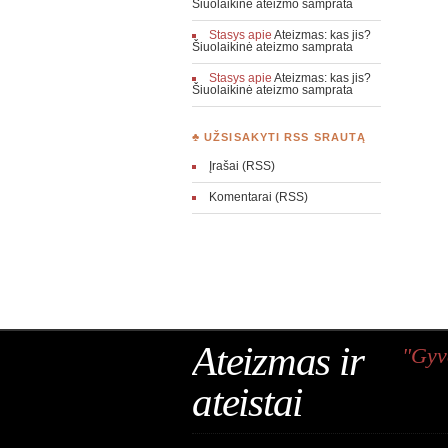
Šiuolaikinė ateizmo samprata
Stasys
apie
Ateizmas: kas jis?
Šiuolaikinė ateizmo samprata
Stasys
apie
Ateizmas: kas jis?
Šiuolaikinė ateizmo samprata
♣ UŽSISAKYTI RSS SRAUTĄ
Įrašai (RSS)
Komentarai (RSS)
Ateizmas ir
"Gyv
ateistai