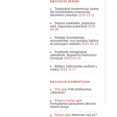
NAUJAUSI ĮRAŠAI
Tarptautinė konferencija Seime
dėl humanistinių ceremonijų
įteisinimo Lietuvoje
2025-11-11
Didysis spektaklis: popiežius
mirė, tegyvuoja popiežius!
2025-
05-06
Religija šiuolaikinėje
visuomenėje: nuo moralės šaltinio
iki pažangos stabdžio
2025-04-15
Pasiklydę melagingoje
statistikoje: degančios bažnyčios
Europoje
2025-02-10
Biblijos suformuotas požiūris į
moterį
2024-11-27
NAUJAUSI KOMENTARAI
Rita
apie
Pats didžiausias
„stebuklas“
Regina-marija
apie
Pamąstymai pasaulinės ateizmo
dienos proga
Stasys
apie
Ateizmas: kas jis?