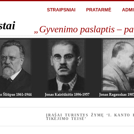
STRAIPSNIAI
PRATARMĖ
ADMI
stai
„Gyvenimo paslaptis – pa
ĮRAŠAI TURINTYS ŽYMĘ ‘I. KANTO 
TIKĖJIMO TEISĖ’