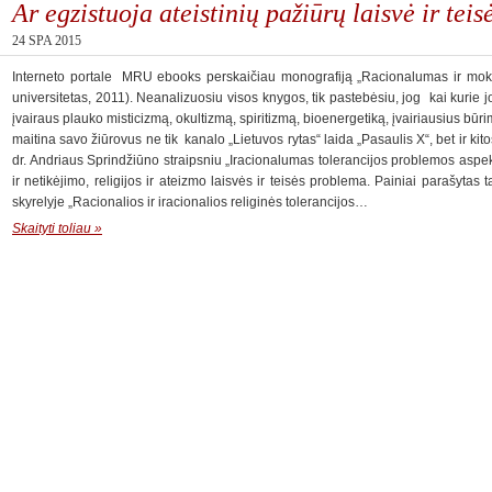
Ar egzistuoja ateistinių pažiūrų laisvė ir teis
24 SPA 2015
Interneto portale MRU ebooks perskaičiau monografiją „Racionalumas ir moks
universitetas, 2011). Neanalizuosiu visos knygos, tik pastebėsiu, jog kai kurie jos 
įvairaus plauko misticizmą, okultizmą, spiritizmą, bioenergetiką, įvairiausius būrimus
maitina savo žiūrovus ne tik kanalo „Lietuvos rytas“ laida „Pasaulis X“, bet ir kitos
dr. Andriaus Sprindžiūno straipsniu „Iracionalumas tolerancijos problemos aspekt
ir netikėjimo, religijos ir ateizmo laisvės ir teisės problema. Painiai parašytas
skyrelyje „Racionalios ir iracionalios religinės tolerancijos…
Skaityti toliau »