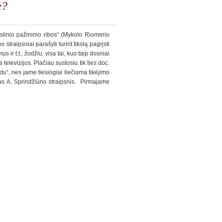
ė?
linio pažinimo ribos“ (Mykolo Riomerio
straipsniai parašyti turint tikslą pagrįsti
 ir t.t., žodžiu, visa tai, kuo taip dosniai
 televizijos. Plačiau sustosiu tik ties doc.
u“, nes jame tiesiogiai liečiama tikėjimo
 tas A. Sprindžiūno straipsnis. Pirmajame