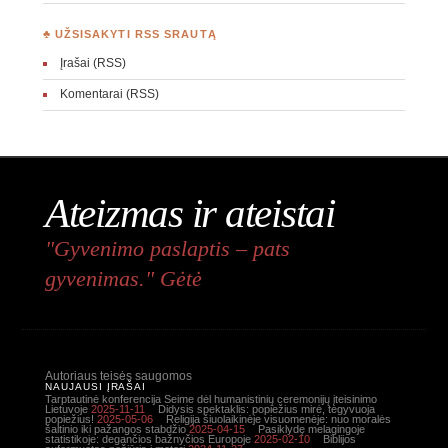
♣ UŽSISAKYTI RSS SRAUTĄ
Įrašai (RSS)
Komentarai (RSS)
Ateizmas ir ateistai
"Gyvenimo paslaptis – pats
gyvenimas." Gėtė
Autoriaus teisės saugomos
NAUJAUSI ĮRAŠAI
Tarptautinė konferencija Seime dėl humanistinių ceremonijų įteisinimo
Lietuvoje
2025-11-11
Didysis spektaklis: popiežius mirė, tegyvuoja
popiežius!
2025-05-06
Religija šiuolaikinėje visuomenėje: nuo moralės
šaltinio iki pažangos stabdžio
2025-04-15
Pasiklydę melagingoje
statistikoje: degančios bažnyčios Europoje
2025-02-10
Biblijos