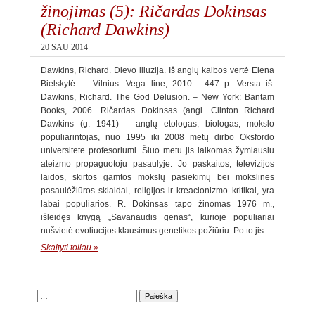
žinojimas (5): Ričardas Dokinsas
(Richard Dawkins)
20 SAU 2014
Dawkins, Richard. Dievo iliuzija. Iš anglų kalbos vertė Elena
Bielskytė. – Vilnius: Vega line, 2010.– 447 p. Versta iš:
Dawkins, Richard. The God Delusion. – New York: Bantam
Books, 2006. Ričardas Dokinsas (angl. Clinton Richard
Dawkins (g. 1941) – anglų etologas, biologas, mokslo
populiarintojas, nuo 1995 iki 2008 metų dirbo Oksfordo
universitete profesoriumi. Šiuo metu jis laikomas žymiausiu
ateizmo propaguotoju pasaulyje. Jo paskaitos, televizijos
laidos, skirtos gamtos mokslų pasiekimų bei mokslinės
pasaulėžiūros sklaidai, religijos ir kreacionizmo kritikai, yra
labai populiarios. R. Dokinsas tapo žinomas 1976 m.,
išleidęs knygą „Savanaudis genas“, kurioje populiariai
nušvietė evoliucijos klausimus genetikos požiūriu. Po to jis…
Skaityti toliau »