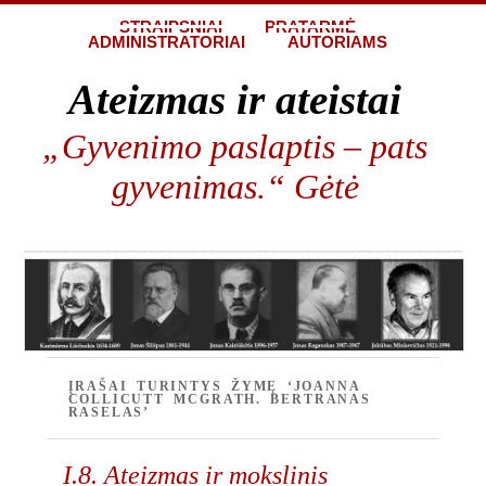
STRAIPSNIAI
PRATARMĖ
ADMINISTRATORIAI
AUTORIAMS
Ateizmas ir ateistai
„Gyvenimo paslaptis – pats
gyvenimas.“ Gėtė
ĮRAŠAI TURINTYS ŽYMĘ ‘JOANNA
COLLICUTT MCGRATH. BERTRANAS
RASELAS’
I.8. Ateizmas ir mokslinis