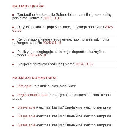
NAUJAUSI ĮRAŠAI
Tarptautinė konferencija Seime dėl humanistinių ceremonijų
įteisinimo Lietuvoje
2025-11-11
Didysis spektaklis: popiežius mirė, tegyvuoja popiežius!
2025-
05-06
Religija šiuolaikinėje visuomenėje: nuo moralės šaltinio iki
pažangos stabdžio
2025-04-15
Pasiklydę melagingoje statistikoje: degančios bažnyčios
Europoje
2025-02-10
Biblijos suformuotas požiūris į moterį
2024-11-27
NAUJAUSI KOMENTARAI
Rita
apie
Pats didžiausias „stebuklas“
Regina-marija
apie
Pamąstymai pasaulinės ateizmo dienos
proga
Stasys
apie
Ateizmas: kas jis? Šiuolaikinė ateizmo samprata
Stasys
apie
Ateizmas: kas jis? Šiuolaikinė ateizmo samprata
Stasys
apie
Ateizmas: kas jis? Šiuolaikinė ateizmo samprata