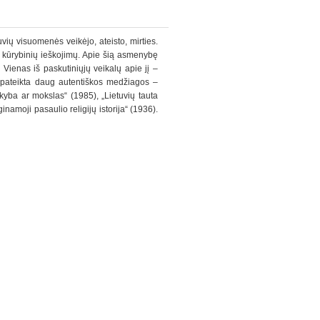
ių visuomenės veikėjo, ateisto, mirties.
r kūrybinių ieškojimų. Apie šią asmenybę
. Vienas iš paskutiniųjų veikalų apie jį –
e pateikta daug autentiškos medžiagos –
ikyba ar mokslas“ (1985), „Lietuvių tauta
inamoji pasaulio religijų istorija“ (1936).