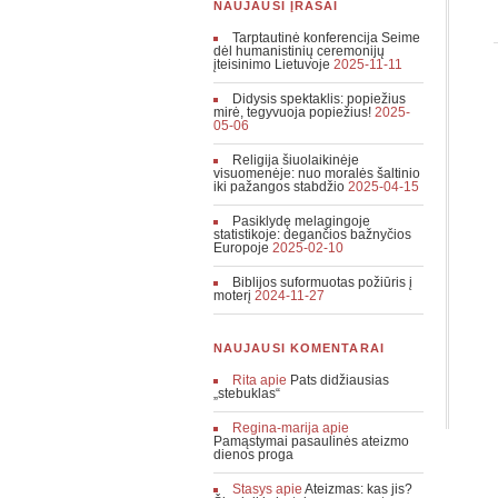
NAUJAUSI ĮRAŠAI
Tarptautinė konferencija Seime
dėl humanistinių ceremonijų
įteisinimo Lietuvoje
2025-11-11
Didysis spektaklis: popiežius
mirė, tegyvuoja popiežius!
2025-
05-06
Religija šiuolaikinėje
visuomenėje: nuo moralės šaltinio
iki pažangos stabdžio
2025-04-15
Pasiklydę melagingoje
statistikoje: degančios bažnyčios
Europoje
2025-02-10
Biblijos suformuotas požiūris į
moterį
2024-11-27
NAUJAUSI KOMENTARAI
Rita
apie
Pats didžiausias
„stebuklas“
Regina-marija
apie
Pamąstymai pasaulinės ateizmo
dienos proga
Stasys
apie
Ateizmas: kas jis?