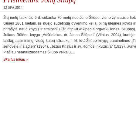
12 SPA 2014
Šių metų lapkričio 6 d. sukanka 70 metų nuo Jono Šliūpo, vieno žymiausio lietuv
Gimęs 1861 metais, jis nuėjo sudėtingą gyvenimo kelią, pilną idėjinės kovos i
prirašyta daug knygų ir straipsnių (žr. http://lt.wikipedia.org/wiki/Jonas_Šliūpas)
Juliaus Būtėno knyga „Aušrininkas dr. Jonas Šliūpas“ (Vilnius, 2004), kurioj
laiškų, atsiminimų, viešų kalbų ištraukų ir kt. Iš J.Šliūpo knygų paminėtinos „T
senovėje ir šiądien“ (1904), „Jėzus Kristus ir šv. Romos inkvizicija“ (1929), „Palyg
Plačiau neanalizuodamas Šliūpo veikalų,…
Skaityti toliau »