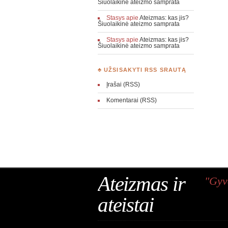
Šiuolaikinė ateizmo samprata
Stasys
apie
Ateizmas: kas jis?
Šiuolaikinė ateizmo samprata
Stasys
apie
Ateizmas: kas jis?
Šiuolaikinė ateizmo samprata
♣ UŽSISAKYTI RSS SRAUTĄ
Įrašai (RSS)
Komentarai (RSS)
Ateizmas ir
"Gyv
ateistai