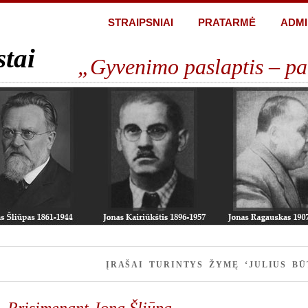
STRAIPSNIAI
PRATARMĖ
ADMI
stai
„Gyvenimo paslaptis – pa
ĮRAŠAI TURINTYS ŽYMĘ ‘JULIUS BŪ
Prisimenant Joną Šliūpą