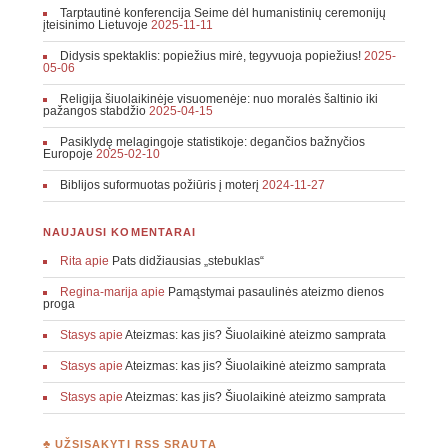
Tarptautinė konferencija Seime dėl humanistinių ceremonijų
įteisinimo Lietuvoje
2025-11-11
Didysis spektaklis: popiežius mirė, tegyvuoja popiežius!
2025-
05-06
Religija šiuolaikinėje visuomenėje: nuo moralės šaltinio iki
pažangos stabdžio
2025-04-15
Pasiklydę melagingoje statistikoje: degančios bažnyčios
Europoje
2025-02-10
Biblijos suformuotas požiūris į moterį
2024-11-27
NAUJAUSI KOMENTARAI
Rita
apie
Pats didžiausias „stebuklas“
Regina-marija
apie
Pamąstymai pasaulinės ateizmo dienos
proga
Stasys
apie
Ateizmas: kas jis? Šiuolaikinė ateizmo samprata
Stasys
apie
Ateizmas: kas jis? Šiuolaikinė ateizmo samprata
Stasys
apie
Ateizmas: kas jis? Šiuolaikinė ateizmo samprata
♣ UŽSISAKYTI RSS SRAUTĄ