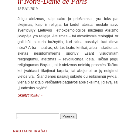
ir Notre-Dame de Paris
18 BAL 2019
Jeigu ateizmas, kaip sako jo priešininkai, yra toks pat
tikėjimas, kaip ir religija, tai kodėl ateistai nestato savo
šventovių? Lietuvos etnokosmologijos muziejus Ateizmo
įkvėpėja yra religija. Ateizmas – tai atoveiksmis teologijai. Ar
gali būti sukurta bažnyčia, kuri skirta pasakyti, kad dievo
nėra? Arba – teatras, skirtas teatro kritikai, arba – stadionas,
skirtas nesidomintiems sportu? Esant visuotiniam
religingumui, ateizmas – revoliucinga idėja. Tačiau jeigu
religingumas išnyktų, tai ir ateizmas netektų prasmės. Tačiau
kol įvairiausi tikėjimai tarpsta, tai abejonei ar jų neigimui
vietos yra. Šiandienos pasaulį sukrėtė du reikšmingi įvykiai,
vienaip ar kitaip verčiantys pagalvoti apie tikėjimą į dievą. Tai
„juodosios skylės“…
Skaityti toliau »
NAUJAUSI ĮRAŠAI