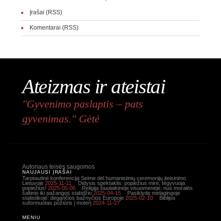
Įrašai (RSS)
Komentarai (RSS)
Ateizmas ir ateistai
"Gyvenimo paslaptis – pats
gyvenimas." Gėtė
Autoriaus teisės saugomos
NAUJAUSI ĮRAŠAI
Tarptautinė konferencija Seime dėl humanistinių ceremonijų įteisinimo
Lietuvoje
2025-11-11
Didysis spektaklis: popiežius mirė, tegyvuoja
popiežius!
2025-05-06
Religija šiuolaikinėje visuomenėje: nuo moralės
šaltinio iki pažangos stabdžio
2025-04-15
Pasiklydę melagingoje
statistikoje: degančios bažnyčios Europoje
2025-02-10
Biblijos
suformuotas požiūris į moterį
2024-11-27
MENIU