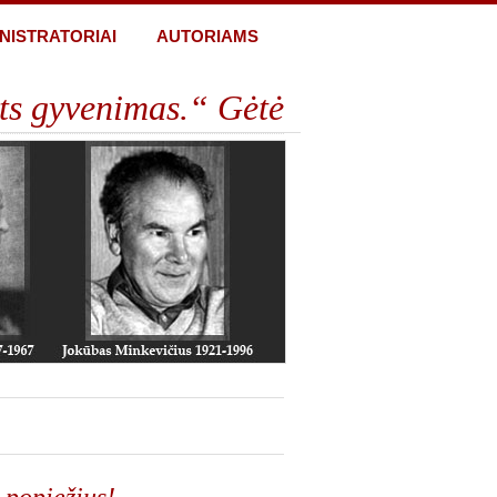
NISTRATORIAI
AUTORIAMS
ts gyvenimas.“ Gėtė
’
 popiežius!