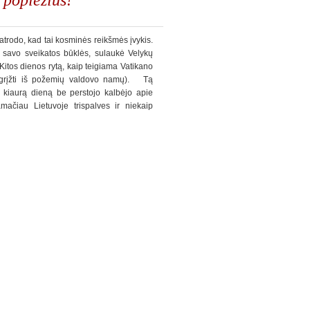
atrodo, kad tai kosminės reikšmės įvykis.
ėl savo sveikatos būklės, sulaukė Velykų
itos dienos rytą, kaip teigiama Vatikano
 grįžti iš požemių valdovo namų). Tą
si kiaurą dieną be perstojo kalbėjo apie
mačiau Lietuvoje trispalves ir niekaip