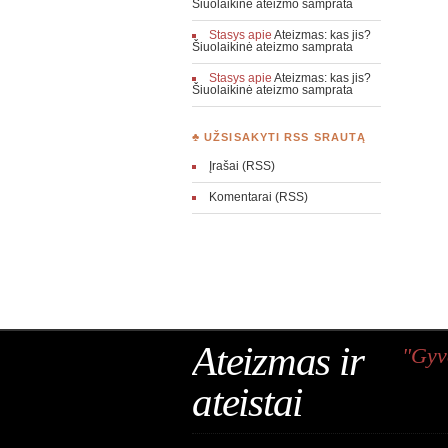
Šiuolaikinė ateizmo samprata
Stasys
apie
Ateizmas: kas jis?
Šiuolaikinė ateizmo samprata
Stasys
apie
Ateizmas: kas jis?
Šiuolaikinė ateizmo samprata
♣ UŽSISAKYTI RSS SRAUTĄ
Įrašai (RSS)
Komentarai (RSS)
Ateizmas ir
"Gyv
ateistai