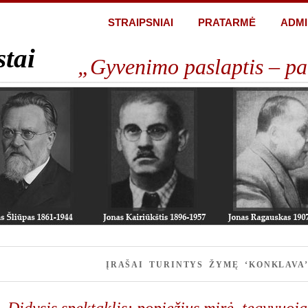
STRAIPSNIAI
PRATARMĖ
ADMI
stai
„Gyvenimo paslaptis – pa
ĮRAŠAI TURINTYS ŽYMĘ ‘KONKLAVA
Didysis spektaklis: popiežius mirė, tegyvuoja