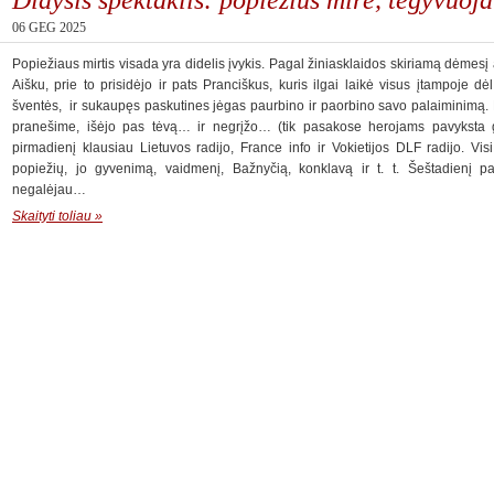
06 GEG 2025
Popiežiaus mirtis visada yra didelis įvykis. Pagal žiniasklaidos skiriamą dėmesį 
Aišku, prie to prisidėjo ir pats Pranciškus, kuris ilgai laikė visus įtampoje d
šventės, ir sukaupęs paskutines jėgas paurbino ir paorbino savo palaiminimą. K
pranešime, išėjo pas tėvą… ir negrįžo… (tik pasakose herojams pavyksta
pirmadienį klausiau Lietuvos radijo, France info ir Vokietijos DLF radijo. Vi
popiežių, jo gyvenimą, vaidmenį, Bažnyčią, konklavą ir t. t. Šeštadienį pa
negalėjau…
Skaityti toliau »