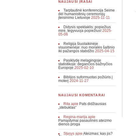
NAUJAUSI ĮRAŠAI
Tarptautinė konferencija Seime
dėl humanistinių ceremonijų
įteisinimo Lietuvoje
2025-11-11
Didysis spektaklis: popiežius
mirė, tegyvuoja popiežius!
2025-
05-06
Religija šiuolaikinėje
visuomenėje: nuo moralės šaltinio
iki pažangos stabdžio
2025-04-15
Pasiklydę melagingoje
statistikoje: degančios bažnyčios
Europoje
2025-02-10
Biblijos suformuotas požiūris į
moterį
2024-11-27
NAUJAUSI KOMENTARAI
Rita
apie
Pats didžiausias
„stebuklas“
Regina-marija
apie
Pamąstymai pasaulinės ateizmo
dienos proga
Stasys
apie
Ateizmas: kas jis?