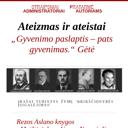
STRAIPSNIAI
PRATARMĖ
ADMINISTRATORIAI
AUTORIAMS
Ateizmas ir ateistai
„Gyvenimo paslaptis – pats
gyvenimas.“ Gėtė
ĮRAŠAI TURINTYS ŽYMĘ ‘KRIKŠČIONYBĖS
ĮSIGALĖJIMAS’
Rezos Aslano knygos