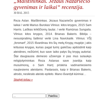
„Maištininkas. Jėzaus Nazariečio
gyvenimas ir laikai“ recenzija.
30 BAL 2015
Reza Aslan. Maištininkas. Jėzaus Nazariečio gyvenimas ir
laikai / vertė Marius Burokas Vilnius: kitos knygos, 2015 Sam
Harris. Laiškas krikščionių tautai. / vertė Ramūnas Sungaila.
Vilnius: kitos knygos, 2014. Brianas Bakeris. Biblija –
nesusipratimų šaltinis/ vertė Lina Navickaitė. Vilnius: VŠĮ
„forsmart“, 2015 Išvardinau tris šių metų Knygų mugėje į akis
kritusias knygas, kurias pagal turinį galėčiau apibūdinti kaip
ateistines, nežiūrint, kuo save laiko patys šių knygų autoriai.
Štai daugiausia dėmesio užsienyje ir pas mus sulaukęs
religijotyrininkas Reza Aslanas save įvardija kaip
musulmoną, o Sam Harrį priskiria vadinamiesiems
naujiesiems ateistams. Pastarasis, kaip ir Brianas Bakeris,
atrodo, nesikrato ateisto epiteto. Mano išvardyti kūriniai…
Skaityti toliau »