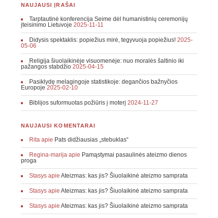
NAUJAUSI ĮRAŠAI
Tarptautinė konferencija Seime dėl humanistinių ceremonijų
įteisinimo Lietuvoje
2025-11-11
Didysis spektaklis: popiežius mirė, tegyvuoja popiežius!
2025-
05-06
Religija šiuolaikinėje visuomenėje: nuo moralės šaltinio iki
pažangos stabdžio
2025-04-15
Pasiklydę melagingoje statistikoje: degančios bažnyčios
Europoje
2025-02-10
Biblijos suformuotas požiūris į moterį
2024-11-27
NAUJAUSI KOMENTARAI
Rita
apie
Pats didžiausias „stebuklas“
Regina-marija
apie
Pamąstymai pasaulinės ateizmo dienos
proga
Stasys
apie
Ateizmas: kas jis? Šiuolaikinė ateizmo samprata
Stasys
apie
Ateizmas: kas jis? Šiuolaikinė ateizmo samprata
Stasys
apie
Ateizmas: kas jis? Šiuolaikinė ateizmo samprata