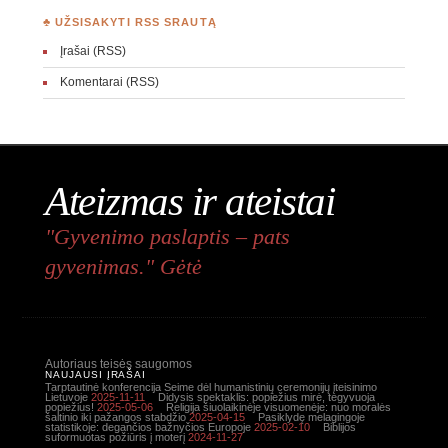
♣ UŽSISAKYTI RSS SRAUTĄ
Įrašai (RSS)
Komentarai (RSS)
Ateizmas ir ateistai
"Gyvenimo paslaptis – pats
gyvenimas." Gėtė
Autoriaus teisės saugomos
NAUJAUSI ĮRAŠAI
Tarptautinė konferencija Seime dėl humanistinių ceremonijų įteisinimo
Lietuvoje
2025-11-11
Didysis spektaklis: popiežius mirė, tegyvuoja
popiežius!
2025-05-06
Religija šiuolaikinėje visuomenėje: nuo moralės
šaltinio iki pažangos stabdžio
2025-04-15
Pasiklydę melagingoje
statistikoje: degančios bažnyčios Europoje
2025-02-10
Biblijos
suformuotas požiūris į moterį
2024-11-27