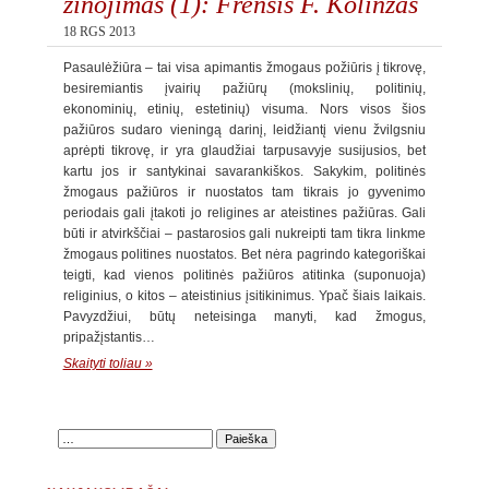
žinojimas (1): Frensis F. Kolinzas
18 RGS 2013
Pasaulėžiūra – tai visa apimantis žmogaus požiūris į tikrovę,
besiremiantis įvairių pažiūrų (mokslinių, politinių,
ekonominių, etinių, estetinių) visuma. Nors visos šios
pažiūros sudaro vieningą darinį, leidžiantį vienu žvilgsniu
aprėpti tikrovę, ir yra glaudžiai tarpusavyje susijusios, bet
kartu jos ir santykinai savarankiškos. Sakykim, politinės
žmogaus pažiūros ir nuostatos tam tikrais jo gyvenimo
periodais gali įtakoti jo religines ar ateistines pažiūras. Gali
būti ir atvirkščiai – pastarosios gali nukreipti tam tikra linkme
žmogaus politines nuostatos. Bet nėra pagrindo kategoriškai
teigti, kad vienos politinės pažiūros atitinka (suponuoja)
religinius, o kitos – ateistinius įsitikinimus. Ypač šiais laikais.
Pavyzdžiui, būtų neteisinga manyti, kad žmogus,
pripažįstantis…
Skaityti toliau »