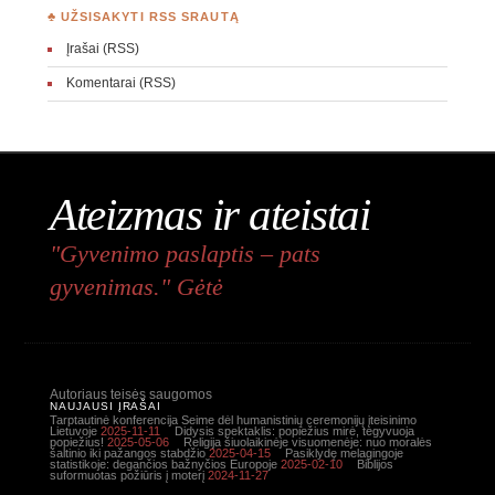
♣ UŽSISAKYTI RSS SRAUTĄ
Įrašai (RSS)
Komentarai (RSS)
Ateizmas ir ateistai
"Gyvenimo paslaptis – pats
gyvenimas." Gėtė
Autoriaus teisės saugomos
NAUJAUSI ĮRAŠAI
Tarptautinė konferencija Seime dėl humanistinių ceremonijų įteisinimo
Lietuvoje
2025-11-11
Didysis spektaklis: popiežius mirė, tegyvuoja
popiežius!
2025-05-06
Religija šiuolaikinėje visuomenėje: nuo moralės
šaltinio iki pažangos stabdžio
2025-04-15
Pasiklydę melagingoje
statistikoje: degančios bažnyčios Europoje
2025-02-10
Biblijos
suformuotas požiūris į moterį
2024-11-27