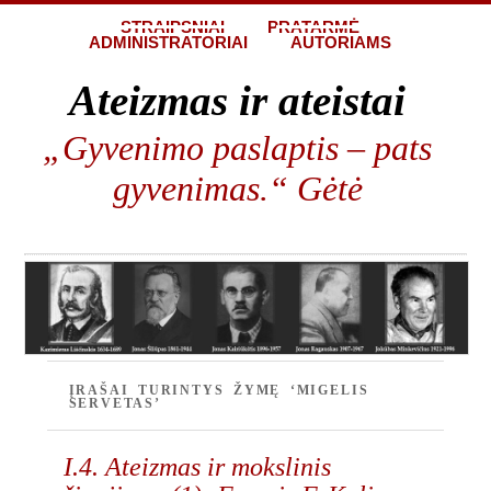
STRAIPSNIAI
PRATARMĖ
ADMINISTRATORIAI
AUTORIAMS
Ateizmas ir ateistai
„Gyvenimo paslaptis – pats
gyvenimas.“ Gėtė
ĮRAŠAI TURINTYS ŽYMĘ ‘MIGELIS
SERVETAS’
I.4. Ateizmas ir mokslinis