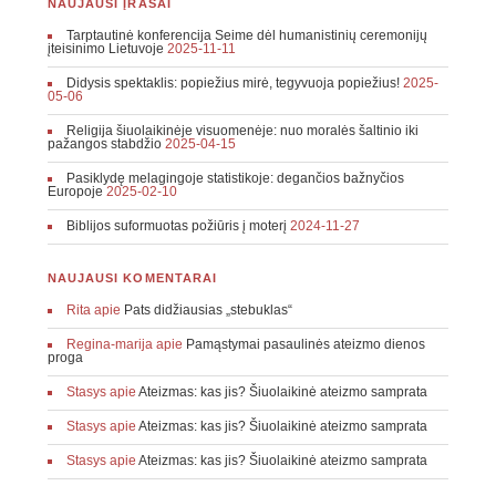
NAUJAUSI ĮRAŠAI
Tarptautinė konferencija Seime dėl humanistinių ceremonijų
įteisinimo Lietuvoje
2025-11-11
Didysis spektaklis: popiežius mirė, tegyvuoja popiežius!
2025-
05-06
Religija šiuolaikinėje visuomenėje: nuo moralės šaltinio iki
pažangos stabdžio
2025-04-15
Pasiklydę melagingoje statistikoje: degančios bažnyčios
Europoje
2025-02-10
Biblijos suformuotas požiūris į moterį
2024-11-27
NAUJAUSI KOMENTARAI
Rita
apie
Pats didžiausias „stebuklas“
Regina-marija
apie
Pamąstymai pasaulinės ateizmo dienos
proga
Stasys
apie
Ateizmas: kas jis? Šiuolaikinė ateizmo samprata
Stasys
apie
Ateizmas: kas jis? Šiuolaikinė ateizmo samprata
Stasys
apie
Ateizmas: kas jis? Šiuolaikinė ateizmo samprata