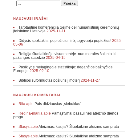
NAUJAUSI ĮRAŠAI
Tarptautinė konferencija Seime dėl humanistinių ceremonijų
įteisinimo Lietuvoje
2025-11-11
Didysis spektaklis: popiežius mirė, tegyvuoja popiežius!
2025-
05-06
Religija šiuolaikinėje visuomenėje: nuo moralės šaltinio iki
pažangos stabdžio
2025-04-15
Pasiklydę melagingoje statistikoje: degančios bažnyčios
Europoje
2025-02-10
Biblijos suformuotas požiūris į moterį
2024-11-27
NAUJAUSI KOMENTARAI
Rita
apie
Pats didžiausias „stebuklas“
Regina-marija
apie
Pamąstymai pasaulinės ateizmo dienos
proga
Stasys
apie
Ateizmas: kas jis? Šiuolaikinė ateizmo samprata
Stasys
apie
Ateizmas: kas jis? Šiuolaikinė ateizmo samprata