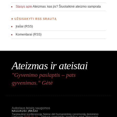
Stasys
apie
Ateizmas: kas jis? Šiuolaikinė ateizmo samprata
♣ UŽSISAKYTI RSS SRAUTĄ
Įrašai (RSS)
Komentarai (RSS)
Ateizmas ir ateistai
"Gyvenimo paslaptis – pats
gyvenimas." Gėtė
Autoriaus teisės saugomos
NAUJAUSI ĮRAŠAI
Tarptautinė konferencija Seime dėl humanistinių ceremonijų įteisinimo
Lietuvoje
2025-11-11
Didysis spektaklis: popiežius mirė, tegyvuoja