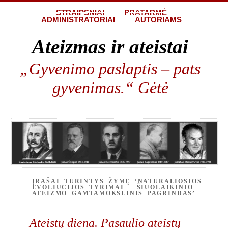
STRAIPSNIAI
PRATARMĖ
ADMINISTRATORIAI
AUTORIAMS
Ateizmas ir ateistai
„Gyvenimo paslaptis – pats
gyvenimas.“ Gėtė
ĮRAŠAI TURINTYS ŽYMĘ ‘NATŪRALIOSIOS
EVOLIUCIJOS TYRIMAI – ŠIUOLAIKINIO
ATEIZMO GAMTAMOKSLINIS PAGRINDAS’
Ateistų diena. Pasaulio ateistų