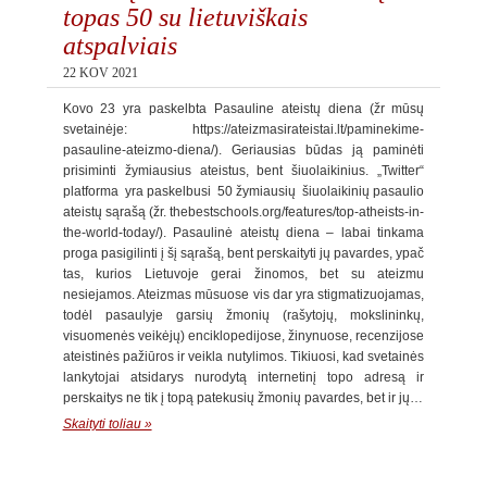
topas 50 su lietuviškais
atspalviais
22 KOV 2021
Kovo 23 yra paskelbta Pasauline ateistų diena (žr mūsų
svetainėje: https://ateizmasirateistai.lt/paminekime-
pasauline-ateizmo-diena/). Geriausias būdas ją paminėti
prisiminti žymiausius ateistus, bent šiuolaikinius. „Twitter“
platforma yra paskelbusi 50 žymiausių šiuolaikinių pasaulio
ateistų sąrašą (žr. thebestschools.org/features/top-atheists-in-
the-world-today/). Pasaulinė ateistų diena – labai tinkama
proga pasigilinti į šį sąrašą, bent perskaityti jų pavardes, ypač
tas, kurios Lietuvoje gerai žinomos, bet su ateizmu
nesiejamos. Ateizmas mūsuose vis dar yra stigmatizuojamas,
todėl pasaulyje garsių žmonių (rašytojų, mokslininkų,
visuomenės veikėjų) enciklopedijose, žinynuose, recenzijose
ateistinės pažiūros ir veikla nutylimos. Tikiuosi, kad svetainės
lankytojai atsidarys nurodytą internetinį topo adresą ir
perskaitys ne tik į topą patekusių žmonių pavardes, bet ir jų…
Skaityti toliau »