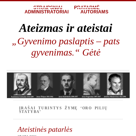
STRAIPSNIAI
PRATARMĖ
ADMINISTRATORIAI
AUTORIAMS
Ateizmas ir ateistai
„Gyvenimo paslaptis – pats
gyvenimas.“ Gėtė
ĮRAŠAI TURINTYS ŽYMĘ ‘ORO PILIŲ
STATYBA’
Ateistinės patarlės