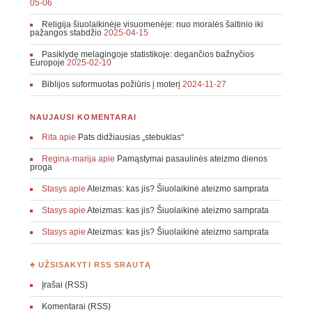
05-06
Religija šiuolaikinėje visuomenėje: nuo moralės šaltinio iki
pažangos stabdžio
2025-04-15
Pasiklydę melagingoje statistikoje: degančios bažnyčios
Europoje
2025-02-10
Biblijos suformuotas požiūris į moterį
2024-11-27
NAUJAUSI KOMENTARAI
Rita
apie
Pats didžiausias „stebuklas“
Regina-marija
apie
Pamąstymai pasaulinės ateizmo dienos
proga
Stasys
apie
Ateizmas: kas jis? Šiuolaikinė ateizmo samprata
Stasys
apie
Ateizmas: kas jis? Šiuolaikinė ateizmo samprata
Stasys
apie
Ateizmas: kas jis? Šiuolaikinė ateizmo samprata
♣ UŽSISAKYTI RSS SRAUTĄ
Įrašai (RSS)
Komentarai (RSS)