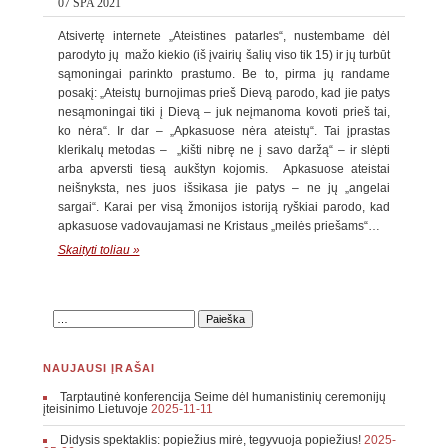
07 SPA 2021
Atsivertę internete „Ateistines patarles“, nustembame dėl
parodyto jų mažo kiekio (iš įvairių šalių viso tik 15) ir jų turbūt
sąmoningai parinkto prastumo. Be to, pirma jų randame
posakį: „Ateistų burnojimas prieš Dievą parodo, kad jie patys
nesąmoningai tiki į Dievą – juk neįmanoma kovoti prieš tai,
ko nėra“. Ir dar – „Apkasuose nėra ateistų“. Tai įprastas
klerikalų metodas – „kišti nibrę ne į savo daržą“ – ir slėpti
arba apversti tiesą aukštyn kojomis. Apkasuose ateistai
neišnyksta, nes juos išsikasa jie patys – ne jų „angelai
sargai“. Karai per visą žmonijos istoriją ryškiai parodo, kad
apkasuose vadovaujamasi ne Kristaus „meilės priešams“…
Skaityti toliau »
NAUJAUSI ĮRAŠAI
Tarptautinė konferencija Seime dėl humanistinių ceremonijų
įteisinimo Lietuvoje
2025-11-11
Didysis spektaklis: popiežius mirė, tegyvuoja popiežius!
2025-