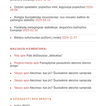
Didysis spektaklis: popiežius mirė, tegyvuoja popiežius!
2025-
05-06
Religija šiuolaikinėje visuomenėje: nuo moralės šaltinio iki
pažangos stabdžio
2025-04-15
Pasiklydę melagingoje statistikoje: degančios bažnyčios
Europoje
2025-02-10
Biblijos suformuotas požiūris į moterį
2024-11-27
NAUJAUSI KOMENTARAI
Rita
apie
Pats didžiausias „stebuklas“
Regina-marija
apie
Pamąstymai pasaulinės ateizmo dienos
proga
Stasys
apie
Ateizmas: kas jis? Šiuolaikinė ateizmo samprata
Stasys
apie
Ateizmas: kas jis? Šiuolaikinė ateizmo samprata
Stasys
apie
Ateizmas: kas jis? Šiuolaikinė ateizmo samprata
♣ UŽSISAKYTI RSS SRAUTĄ
Įrašai (RSS)