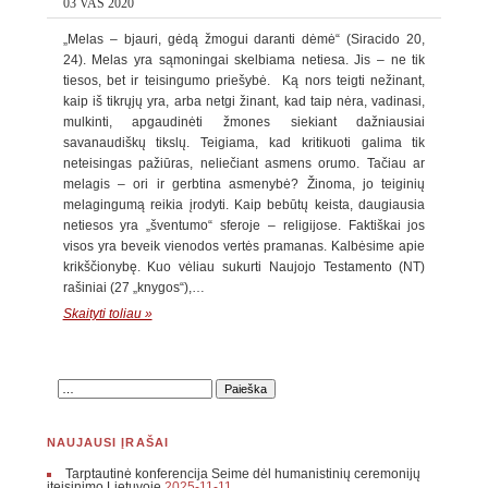
03 VAS 2020
„Melas – bjauri, gėdą žmogui daranti dėmė“ (Siracido 20,
24). Melas yra sąmoningai skelbiama netiesa. Jis – ne tik
tiesos, bet ir teisingumo priešybė. Ką nors teigti nežinant,
kaip iš tikrųjų yra, arba netgi žinant, kad taip nėra, vadinasi,
mulkinti, apgaudinėti žmones siekiant dažniausiai
savanaudiškų tikslų. Teigiama, kad kritikuoti galima tik
neteisingas pažiūras, neliečiant asmens orumo. Tačiau ar
melagis – ori ir gerbtina asmenybė? Žinoma, jo teiginių
melagingumą reikia įrodyti. Kaip bebūtų keista, daugiausia
netiesos yra „šventumo“ sferoje – religijose. Faktiškai jos
visos yra beveik vienodos vertės pramanas. Kalbėsime apie
krikščionybę. Kuo vėliau sukurti Naujojo Testamento (NT)
rašiniai (27 „knygos“),…
Skaityti toliau »
NAUJAUSI ĮRAŠAI
Tarptautinė konferencija Seime dėl humanistinių ceremonijų
įteisinimo Lietuvoje
2025-11-11