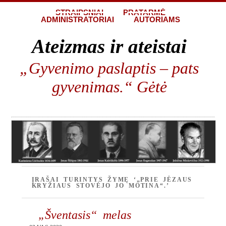
STRAIPSNIAI
PRATARMĖ
ADMINISTRATORIAI
AUTORIAMS
Ateizmas ir ateistai
„Gyvenimo paslaptis – pats
gyvenimas.“ Gėtė
ĮRAŠAI TURINTYS ŽYMĘ ‘„PRIE JĖZAUS
KRYŽIAUS STOVĖJO JO MOTINA“.’
„Šventasis“ melas