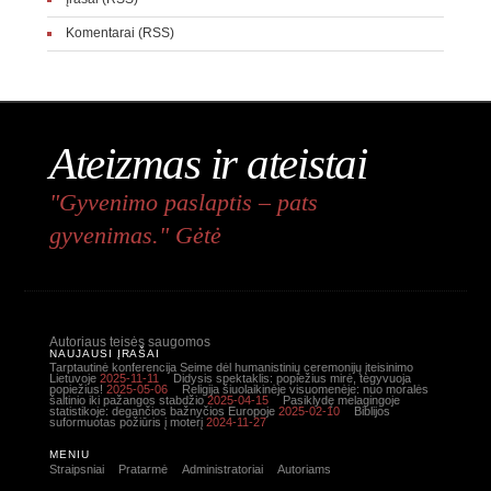
Komentarai (RSS)
Ateizmas ir ateistai
"Gyvenimo paslaptis – pats
gyvenimas." Gėtė
Autoriaus teisės saugomos
NAUJAUSI ĮRAŠAI
Tarptautinė konferencija Seime dėl humanistinių ceremonijų įteisinimo
Lietuvoje
2025-11-11
Didysis spektaklis: popiežius mirė, tegyvuoja
popiežius!
2025-05-06
Religija šiuolaikinėje visuomenėje: nuo moralės
šaltinio iki pažangos stabdžio
2025-04-15
Pasiklydę melagingoje
statistikoje: degančios bažnyčios Europoje
2025-02-10
Biblijos
suformuotas požiūris į moterį
2024-11-27
MENIU
Straipsniai
Pratarmė
Administratoriai
Autoriams