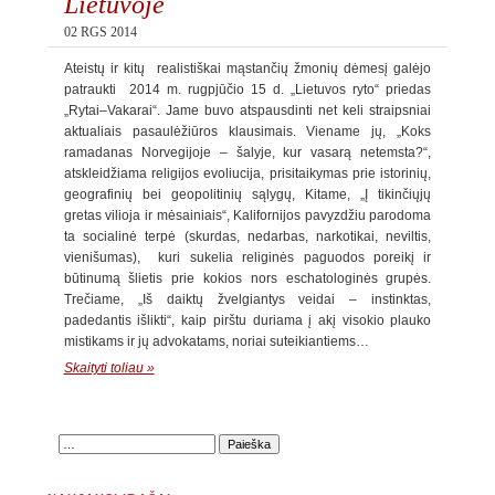
Lietuvoje
02 RGS 2014
Ateistų ir kitų realistiškai mąstančių žmonių dėmesį galėjo
patraukti 2014 m. rugpjūčio 15 d. „Lietuvos ryto“ priedas
„Rytai–Vakarai“. Jame buvo atspausdinti net keli straipsniai
aktualiais pasaulėžiūros klausimais. Viename jų, „Koks
ramadanas Norvegijoje – šalyje, kur vasarą netemsta?“,
atskleidžiama religijos evoliucija, prisitaikymas prie istorinių,
geografinių bei geopolitinių sąlygų, Kitame, „Į tikinčiųjų
gretas vilioja ir mėsainiais“, Kalifornijos pavyzdžiu parodoma
ta socialinė terpė (skurdas, nedarbas, narkotikai, neviltis,
vienišumas), kuri sukelia religinės paguodos poreikį ir
būtinumą šlietis prie kokios nors eschatologinės grupės.
Trečiame, „Iš daiktų žvelgiantys veidai – instinktas,
padedantis išlikti“, kaip pirštu duriama į akį visokio plauko
mistikams ir jų advokatams, noriai suteikiantiems…
Skaityti toliau »