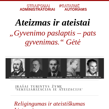
STRAIPSNIAI
PRATARMĖ
ADMINISTRATORIAI
AUTORIAMS
Ateizmas ir ateistai
„Gyvenimo paslaptis – pats
gyvenimas.“ Gėtė
ĮRAŠAI TURINTYS ŽYMĘ
‘SEKULIARIZACIJA IE ATEIZACIJA’
Religingumas ir ateistiškumas