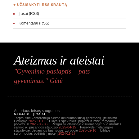
♣ UŽSISAKYTI RSS SRAUTĄ
Įrašai (RSS)
Komentarai (RSS)
Ateizmas ir ateistai
"Gyvenimo paslaptis – pats
gyvenimas." Gėtė
Autoriaus teisės saugomos
NAUJAUSI ĮRAŠAI
Tarptautinė konferencija Seime dėl humanistinių ceremonijų įteisinimo
Lietuvoje
2025-11-11
Didysis spektaklis: popiežius mirė, tegyvuoja
popiežius!
2025-05-06
Religija šiuolaikinėje visuomenėje: nuo moralės
šaltinio iki pažangos stabdžio
2025-04-15
Pasiklydę melagingoje
statistikoje: degančios bažnyčios Europoje
2025-02-10
Biblijos
suformuotas požiūris į moterį
2024-11-27