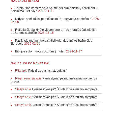
NAUJAUSI ĮRAŠAI
Tarptautinė konferencija Seime dėl humanistinių ceremonijų
įteisinimo Lietuvoje
2025-11-11
Didysis spektaklis: popiežius mirė, tegyvuoja popiežius!
2025-
05-06
Religija šiuolaikinėje visuomenėje: nuo moralės šaltinio iki
pažangos stabdžio
2025-04-15
Pasiklydę melagingoje statistikoje: degančios bažnyčios
Europoje
2025-02-10
Biblijos suformuotas požiūris į moterį
2024-11-27
NAUJAUSI KOMENTARAI
Rita
apie
Pats didžiausias „stebuklas“
Regina-marija
apie
Pamąstymai pasaulinės ateizmo dienos
proga
Stasys
apie
Ateizmas: kas jis? Šiuolaikinė ateizmo samprata
Stasys
apie
Ateizmas: kas jis? Šiuolaikinė ateizmo samprata
Stasys
apie
Ateizmas: kas jis? Šiuolaikinė ateizmo samprata