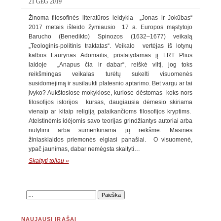
21 GEG 2019
Žinoma filosofinės literatūros leidykla „Jonas ir Jokūbas“
2017 metais išleido žymiausio 17 a. Europos mąstytojo
Barucho (Benedikto) Spinozos (1632–1677) veikalą
„Teologinis-politinis traktatas“. Veikalo vertėjas iš lotynų
kalbos Laurynas Adomaitis, pristatydamas jį LRT Plius
laidoje „Anapus čia ir dabar“, reiškė viltį, jog toks
reikšmingas veikalas turėtų sukelti visuomenės
susidomėjimą ir susilaukti platesnio aptarimo. Bet vargu ar tai
įvyko? Aukštosiose mokyklose, kuriose dėstomas koks nors
filosofijos istorijos kursas, daugiausia dėmesio skiriama
vienaip ar kitaip religiją palaikančioms filosofijos kryptims.
Ateistinėmis idėjomis savo teorijas grindžiantys autoriai arba
nutylimi arba sumenkinama jų reikšmė. Masinės
žiniasklaidos priemonės elgiasi panašiai. O visuomenė,
ypač jaunimas, dabar nemėgsta skaityti…
Skaityti toliau »
NAUJAUSI ĮRAŠAI