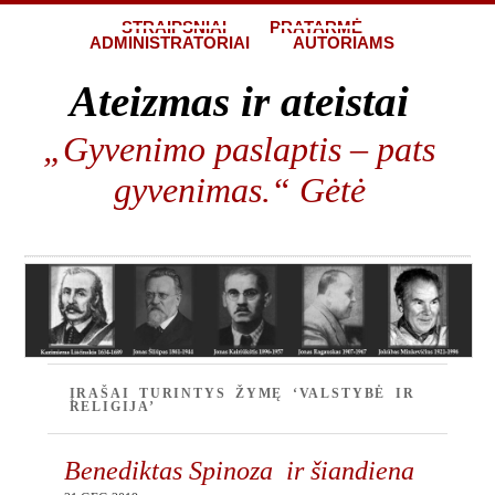
STRAIPSNIAI
PRATARMĖ
ADMINISTRATORIAI
AUTORIAMS
Ateizmas ir ateistai
„Gyvenimo paslaptis – pats
gyvenimas.“ Gėtė
ĮRAŠAI TURINTYS ŽYMĘ ‘VALSTYBĖ IR
RELIGIJA’
Benediktas Spinoza ir šiandiena