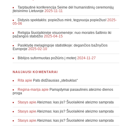
Tarptautinė konferencija Seime dėl humanistinių ceremonijų
įteisinimo Lietuvoje
2025-11-11
Didysis spektaklis: popiežius mirė, tegyvuoja popiežius!
2025-
05-06
Religija šiuolaikinėje visuomenėje: nuo moralės šaltinio iki
pažangos stabdžio
2025-04-15
Pasiklydę melagingoje statistikoje: degančios bažnyčios
Europoje
2025-02-10
Biblijos suformuotas požiūris į moterį
2024-11-27
NAUJAUSI KOMENTARAI
Rita
apie
Pats didžiausias „stebuklas“
Regina-marija
apie
Pamąstymai pasaulinės ateizmo dienos
proga
Stasys
apie
Ateizmas: kas jis? Šiuolaikinė ateizmo samprata
Stasys
apie
Ateizmas: kas jis? Šiuolaikinė ateizmo samprata
Stasys
apie
Ateizmas: kas jis? Šiuolaikinė ateizmo samprata