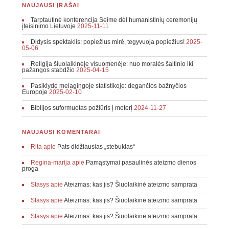
NAUJAUSI ĮRAŠAI
Tarptautinė konferencija Seime dėl humanistinių ceremonijų
įteisinimo Lietuvoje
2025-11-11
Didysis spektaklis: popiežius mirė, tegyvuoja popiežius!
2025-
05-06
Religija šiuolaikinėje visuomenėje: nuo moralės šaltinio iki
pažangos stabdžio
2025-04-15
Pasiklydę melagingoje statistikoje: degančios bažnyčios
Europoje
2025-02-10
Biblijos suformuotas požiūris į moterį
2024-11-27
NAUJAUSI KOMENTARAI
Rita
apie
Pats didžiausias „stebuklas“
Regina-marija
apie
Pamąstymai pasaulinės ateizmo dienos
proga
Stasys
apie
Ateizmas: kas jis? Šiuolaikinė ateizmo samprata
Stasys
apie
Ateizmas: kas jis? Šiuolaikinė ateizmo samprata
Stasys
apie
Ateizmas: kas jis? Šiuolaikinė ateizmo samprata