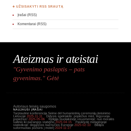
♣ UŽSISAKYTI RSS SRAUTĄ
Įrašai (RSS)
Komentarai (RSS)
Ateizmas ir ateistai
"Gyvenimo paslaptis – pats
gyvenimas." Gėtė
Autoriaus teisės saugomos
NAUJAUSI ĮRAŠAI
Tarptautinė konferencija Seime dėl humanistinių ceremonijų įteisinimo
Lietuvoje
2025-11-11
Didysis spektaklis: popiežius mirė, tegyvuoja
popiežius!
2025-05-06
Religija šiuolaikinėje visuomenėje: nuo moralės
šaltinio iki pažangos stabdžio
2025-04-15
Pasiklydę melagingoje
statistikoje: degančios bažnyčios Europoje
2025-02-10
Biblijos
suformuotas požiūris į moterį
2024-11-27