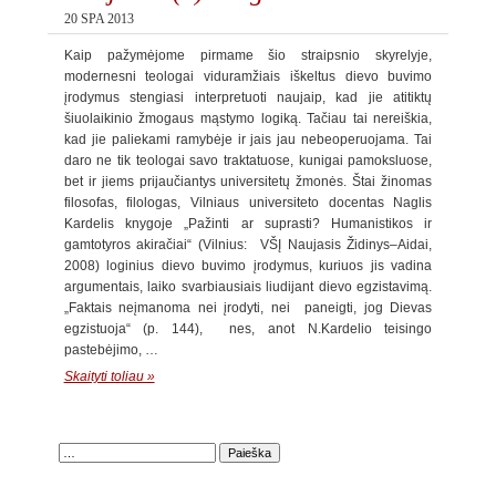
20 SPA 2013
Kaip pažymėjome pirmame šio straipsnio skyrelyje,
modernesni teologai viduramžiais iškeltus dievo buvimo
įrodymus stengiasi interpretuoti naujaip, kad jie atitiktų
šiuolaikinio žmogaus mąstymo logiką. Tačiau tai nereiškia,
kad jie paliekami ramybėje ir jais jau nebeoperuojama. Tai
daro ne tik teologai savo traktatuose, kunigai pamoksluose,
bet ir jiems prijaučiantys universitetų žmonės. Štai žinomas
filosofas, filologas, Vilniaus universiteto docentas Naglis
Kardelis knygoje „Pažinti ar suprasti? Humanistikos ir
gamtotyros akiračiai“ (Vilnius: VŠĮ Naujasis Židinys–Aidai,
2008) loginius dievo buvimo įrodymus, kuriuos jis vadina
argumentais, laiko svarbiausiais liudijant dievo egzistavimą.
„Faktais neįmanoma nei įrodyti, nei paneigti, jog Dievas
egzistuoja“ (p. 144), nes, anot N.Kardelio teisingo
pastebėjimo, …
Skaityti toliau »