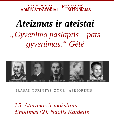
STRAIPSNIAI
PRATARMĖ
ADMINISTRATORIAI
AUTORIAMS
Ateizmas ir ateistai
„Gyvenimo paslaptis – pats
gyvenimas.“ Gėtė
ĮRAŠAI TURINTYS ŽYMĘ ‘APRIORINIS’
I.5. Ateizmas ir mokslinis
žinojimas (2): Naglis Kardelis