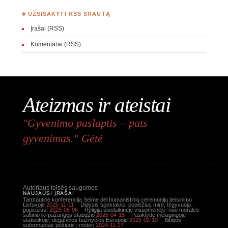
♣ UŽSISAKYTI RSS SRAUTĄ
Įrašai (RSS)
Komentarai (RSS)
Ateizmas ir ateistai
"Gyvenimo paslaptis – pats
gyvenimas." Gėtė
Autoriaus teisės saugomos
NAUJAUSI ĮRAŠAI
Tarptautinė konferencija Seime dėl humanistinių ceremonijų įteisinimo
Lietuvoje
2025-11-11
Didysis spektaklis: popiežius mirė, tegyvuoja
popiežius!
2025-05-06
Religija šiuolaikinėje visuomenėje: nuo moralės
šaltinio iki pažangos stabdžio
2025-04-15
Pasiklydę melagingoje
statistikoje: degančios bažnyčios Europoje
2025-02-10
Biblijos
suformuotas požiūris į moterį
2024-11-27