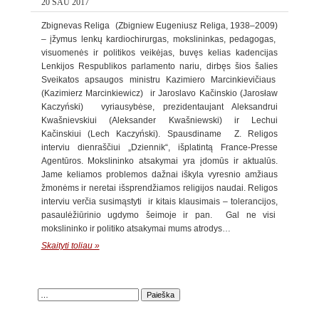
20 SAU 2017
Zbignevas Religa (Zbigniew Eugeniusz Religa, 1938–2009)
– įžymus lenkų kardiochirurgas, mokslininkas, pedagogas,
visuomenės ir politikos veikėjas, buvęs kelias kadencijas
Lenkijos Respublikos parlamento nariu, dirbęs šios šalies
Sveikatos apsaugos ministru Kazimiero Marcinkievičiaus
(Kazimierz Marcinkiewicz) ir Jaroslavo Kačinskio (Jarosław
Kaczyński) vyriausybėse, prezidentaujant Aleksandrui
Kwašnievskiui (Aleksander Kwašniewski) ir Lechui
Kačinskiui (Lech Kaczyński). Spausdiname Z. Religos
interviu dienraščiui „Dziennik“, išplatintą France-Presse
Agentūros. Mokslininko atsakymai yra įdomūs ir aktualūs.
Jame keliamos problemos dažnai iškyla vyresnio amžiaus
žmonėms ir neretai išsprendžiamos religijos naudai. Religos
interviu verčia susimąstyti ir kitais klausimais – tolerancijos,
pasaulėžiūrinio ugdymo šeimoje ir pan. Gal ne visi
mokslininko ir politiko atsakymai mums atrodys…
Skaityti toliau »