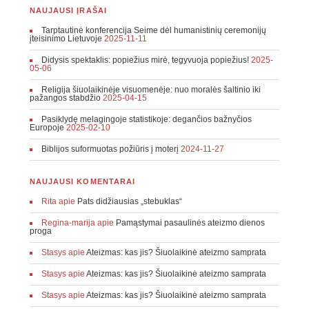
NAUJAUSI ĮRAŠAI
Tarptautinė konferencija Seime dėl humanistinių ceremonijų
įteisinimo Lietuvoje
2025-11-11
Didysis spektaklis: popiežius mirė, tegyvuoja popiežius!
2025-
05-06
Religija šiuolaikinėje visuomenėje: nuo moralės šaltinio iki
pažangos stabdžio
2025-04-15
Pasiklydę melagingoje statistikoje: degančios bažnyčios
Europoje
2025-02-10
Biblijos suformuotas požiūris į moterį
2024-11-27
NAUJAUSI KOMENTARAI
Rita
apie
Pats didžiausias „stebuklas“
Regina-marija
apie
Pamąstymai pasaulinės ateizmo dienos
proga
Stasys
apie
Ateizmas: kas jis? Šiuolaikinė ateizmo samprata
Stasys
apie
Ateizmas: kas jis? Šiuolaikinė ateizmo samprata
Stasys
apie
Ateizmas: kas jis? Šiuolaikinė ateizmo samprata