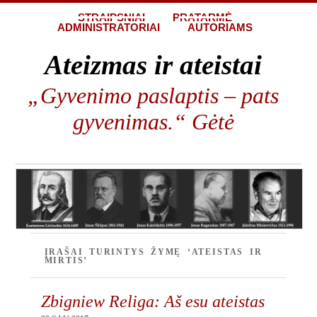
STRAIPSNIAI
PRATARMĖ
ADMINISTRATORIAI
AUTORIAMS
Ateizmas ir ateistai
„Gyvenimo paslaptis – pats
gyvenimas.“ Gėtė
ĮRAŠAI TURINTYS ŽYMĘ ‘ATEISTAS IR
MIRTIS’
Zbigniew Religa: Aš esu ateistas