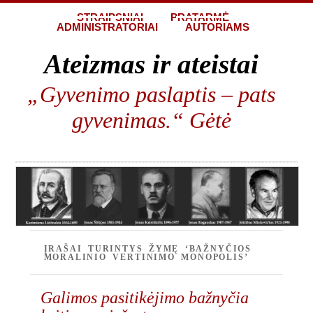
STRAIPSNIAI
PRATARMĖ
ADMINISTRATORIAI
AUTORIAMS
Ateizmas ir ateistai
„Gyvenimo paslaptis – pats
gyvenimas.“ Gėtė
ĮRAŠAI TURINTYS ŽYMĘ ‘BAŽNYČIOS
MORALINIO VERTINIMO MONOPOLIS’
Galimos pasitikėjimo bažnyčia