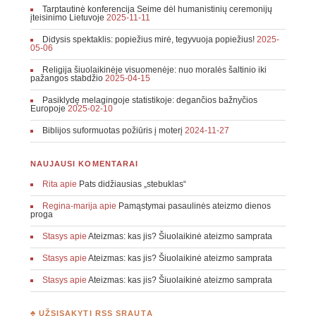
Tarptautinė konferencija Seime dėl humanistinių ceremonijų
įteisinimo Lietuvoje
2025-11-11
Didysis spektaklis: popiežius mirė, tegyvuoja popiežius!
2025-
05-06
Religija šiuolaikinėje visuomenėje: nuo moralės šaltinio iki
pažangos stabdžio
2025-04-15
Pasiklydę melagingoje statistikoje: degančios bažnyčios
Europoje
2025-02-10
Biblijos suformuotas požiūris į moterį
2024-11-27
NAUJAUSI KOMENTARAI
Rita
apie
Pats didžiausias „stebuklas“
Regina-marija
apie
Pamąstymai pasaulinės ateizmo dienos
proga
Stasys
apie
Ateizmas: kas jis? Šiuolaikinė ateizmo samprata
Stasys
apie
Ateizmas: kas jis? Šiuolaikinė ateizmo samprata
Stasys
apie
Ateizmas: kas jis? Šiuolaikinė ateizmo samprata
♣ UŽSISAKYTI RSS SRAUTĄ