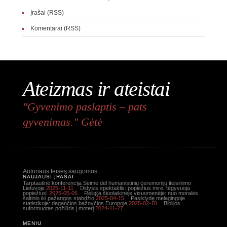
Įrašai (RSS)
Komentarai (RSS)
Ateizmas ir ateistai
"Gyvenimo paslaptis – pats
gyvenimas." Gėtė
Autoriaus teisės saugomos
NAUJAUSI ĮRAŠAI
Tarptautinė konferencija Seime dėl humanistinių ceremonijų įteisinimo
Lietuvoje
2025-11-11
Didysis spektaklis: popiežius mirė, tegyvuoja
popiežius!
2025-05-06
Religija šiuolaikinėje visuomenėje: nuo moralės
šaltinio iki pažangos stabdžio
2025-04-15
Pasiklydę melagingoje
statistikoje: degančios bažnyčios Europoje
2025-02-10
Biblijos
suformuotas požiūris į moterį
2024-11-27
MENIU