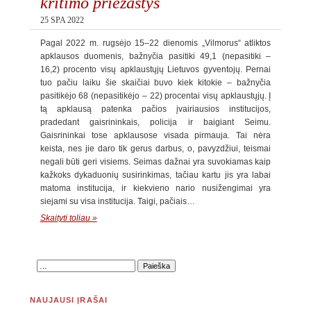
kritimo priežastys
25 SPA 2022
Pagal 2022 m. rugsėjo 15–22 dienomis „Vilmorus“ atliktos
apklausos duomenis, bažnyčia pasitiki 49,1 (nepasitiki –
16,2) procento visų apklaustųjų Lietuvos gyventojų. Pernai
tuo pačiu laiku šie skaičiai buvo kiek kitokie – bažnyčia
pasitikėjo 68 (nepasitikėjo – 22) procentai visų apklaustųjų. Į
tą apklausą patenka pačios įvairiausios institucijos,
pradedant gaisrininkais, policija ir baigiant Seimu.
Gaisrininkai tose apklausose visada pirmauja. Tai nėra
keista, nes jie daro tik gerus darbus, o, pavyzdžiui, teismai
negali būti geri visiems. Seimas dažnai yra suvokiamas kaip
kažkoks dykaduonių susirinkimas, tačiau kartu jis yra labai
matoma institucija, ir kiekvieno nario nusižengimai yra
siejami su visa institucija. Taigi, pačiais…
Skaityti toliau »
NAUJAUSI ĮRAŠAI