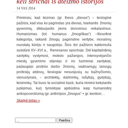
keli štrichai iš ateizmo istorijos
14 VAS 2014
Priminsiu, kad teizmas (gr. theos „dievas“) – teologinė
pažiūra, kad visa ko pagrindas yra dievas, tvarkantis žmonių
gyvenimą, diktuojantis jiems dorovinius reikalavimus.
Humanizmas (lot. humanus „žmogiškas“) –filosofinė
kategorija, laikanti žmogų pagrindine vertybe, moralinių
nuostatų kūrėju ir saugotoju. Šios dvi pažiūros kaktomuša
susidūrė XV–XVI a., Renesanso epochoje. Dėl kapitalistinių
santykių vystymosi, mokslo pažangos, intensyvėjančio
miestų gyvenimo silpnėjo ir iro luominiai santykiai,
padaugėjo protinio darbo žmonių, vadinamųjų laisvųjų
profesijų atstovų, tiesiogiai nesusijusių su bažnyčiomis,
vienuolynais, – architektų, dailininkų, rašytojų, gydytojų,
teisininkų. Tai buvo ta socialinė bazė, kuria rėmėsi bekylantis
judėjimas, kurį tyrinėtojai apibūdina kaip humanistinį
antropocentrizmą (gr. anthrōpos „žmogus“ + gr. kentron…
Skaityti toliau »