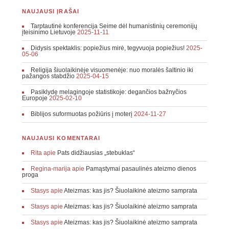
NAUJAUSI ĮRAŠAI
Tarptautinė konferencija Seime dėl humanistinių ceremonijų
įteisinimo Lietuvoje
2025-11-11
Didysis spektaklis: popiežius mirė, tegyvuoja popiežius!
2025-
05-06
Religija šiuolaikinėje visuomenėje: nuo moralės šaltinio iki
pažangos stabdžio
2025-04-15
Pasiklydę melagingoje statistikoje: degančios bažnyčios
Europoje
2025-02-10
Biblijos suformuotas požiūris į moterį
2024-11-27
NAUJAUSI KOMENTARAI
Rita
apie
Pats didžiausias „stebuklas“
Regina-marija
apie
Pamąstymai pasaulinės ateizmo dienos
proga
Stasys
apie
Ateizmas: kas jis? Šiuolaikinė ateizmo samprata
Stasys
apie
Ateizmas: kas jis? Šiuolaikinė ateizmo samprata
Stasys
apie
Ateizmas: kas jis? Šiuolaikinė ateizmo samprata