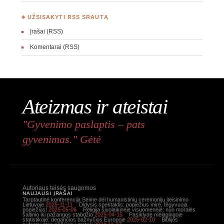
♣ UŽSISAKYTI RSS SRAUTĄ
Įrašai (RSS)
Komentarai (RSS)
Ateizmas ir ateistai
"Gyvenimo paslaptis – pats
gyvenimas." Gėtė
Autoriaus teisės saugomos
NAUJAUSI ĮRAŠAI
Tarptautinė konferencija Seime dėl humanistinių ceremonijų įteisinimo
Lietuvoje
2025-11-11
Didysis spektaklis: popiežius mirė, tegyvuoja
popiežius!
2025-05-06
Religija šiuolaikinėje visuomenėje: nuo moralės
šaltinio iki pažangos stabdžio
2025-04-15
Pasiklydę melagingoje
statistikoje: degančios bažnyčios Europoje
2025-02-10
Biblijos