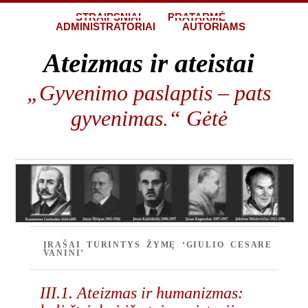
STRAIPSNIAI
PRATARMĖ
ADMINISTRATORIAI
AUTORIAMS
Ateizmas ir ateistai
„Gyvenimo paslaptis – pats
gyvenimas.“ Gėtė
ĮRAŠAI TURINTYS ŽYMĘ ‘GIULIO CESARE
VANINI’
III.1. Ateizmas ir humanizmas: