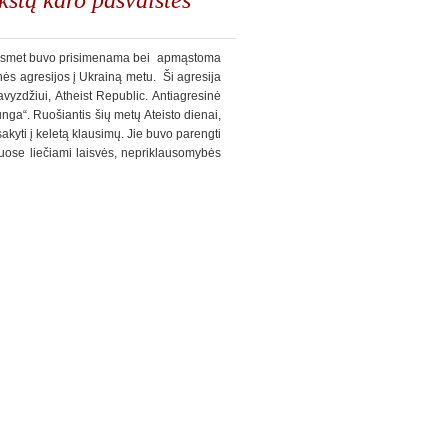
i kasmet buvo prisimenama bei apmąstoma
ės agresijos į Ukrainą metu. Ši agresija
vyzdžiui, Atheist Republic. Antiagresinė
unga“. Ruošiantis šių metų Ateisto dienai,
akyti į keletą klausimų. Jie buvo parengti
muose liečiami laisvės, nepriklausomybės