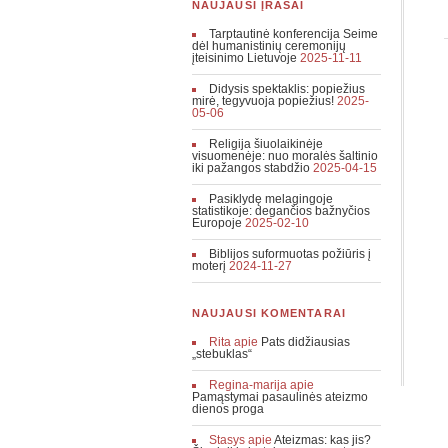
NAUJAUSI ĮRAŠAI
Tarptautinė konferencija Seime
dėl humanistinių ceremonijų
įteisinimo Lietuvoje
2025-11-11
Didysis spektaklis: popiežius
mirė, tegyvuoja popiežius!
2025-
05-06
Religija šiuolaikinėje
visuomenėje: nuo moralės šaltinio
iki pažangos stabdžio
2025-04-15
Pasiklydę melagingoje
statistikoje: degančios bažnyčios
Europoje
2025-02-10
Biblijos suformuotas požiūris į
moterį
2024-11-27
NAUJAUSI KOMENTARAI
Rita
apie
Pats didžiausias
„stebuklas“
Regina-marija
apie
Pamąstymai pasaulinės ateizmo
dienos proga
Stasys
apie
Ateizmas: kas jis?