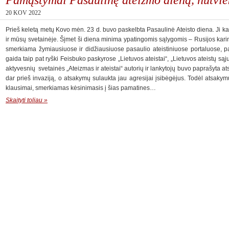
20 KOV 2022
Prieš keletą metų Kovo mėn. 23 d. buvo paskelbta Pasaulinė Ateisto diena. J
ir mūsų svetainėje. Šįmet ši diena minima ypatingomis sąlygomis – Rusijos karin
smerkiama žymiausiuose ir didžiausiuose pasaulio ateistiniuose portaluose, pa
gaida taip pat ryški Feisbuko paskyrose „Lietuvos ateistai“, „Lietuvos ateistų sąj
aktyvesnių svetainės „Ateizmas ir ateistai“ autorių ir lankytojų buvo paprašyta ats
dar prieš invaziją, o atsakymų sulaukta jau agresijai įsibėgėjus. Todėl atsaky
klausimai, smerkiamas kėsinimasis į šias pamatines…
Skaityti toliau »