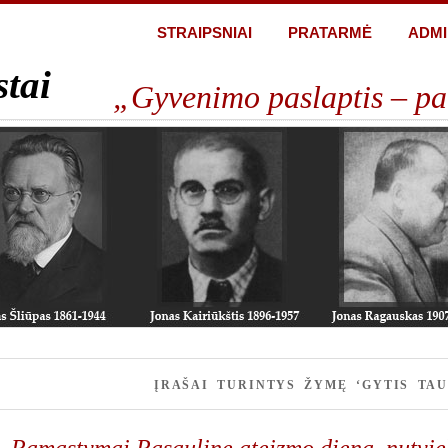
STRAIPSNIAI
PRATARMĖ
ADMI
stai
„Gyvenimo paslaptis – pa
ĮRAŠAI TURINTYS ŽYMĘ ‘GYTIS TAU
Pamąstymai Pasaulinę ateizmo dieną, nutviek