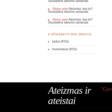
Šiuolaikinė ateizmo samprata
Stasys
apie
Ateizmas: kas jis?
Šiuolaikinė ateizmo samprata
Stasys
apie
Ateizmas: kas jis?
Šiuolaikinė ateizmo samprata
♣ UŽSISAKYTI RSS SRAUTĄ
Įrašai (RSS)
Komentarai (RSS)
Ateizmas ir
"Gyv
ateistai