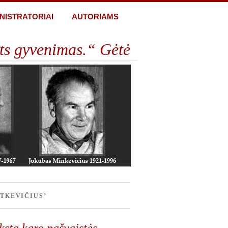
NISTRATORIAI
AUTORIAMS
ts gyvenimas.“ Gėtė
TKEVIČIUS’
stą karo pašvaistės