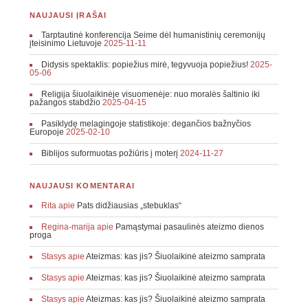
NAUJAUSI ĮRAŠAI
Tarptautinė konferencija Seime dėl humanistinių ceremonijų
įteisinimo Lietuvoje
2025-11-11
Didysis spektaklis: popiežius mirė, tegyvuoja popiežius!
2025-
05-06
Religija šiuolaikinėje visuomenėje: nuo moralės šaltinio iki
pažangos stabdžio
2025-04-15
Pasiklydę melagingoje statistikoje: degančios bažnyčios
Europoje
2025-02-10
Biblijos suformuotas požiūris į moterį
2024-11-27
NAUJAUSI KOMENTARAI
Rita
apie
Pats didžiausias „stebuklas“
Regina-marija
apie
Pamąstymai pasaulinės ateizmo dienos
proga
Stasys
apie
Ateizmas: kas jis? Šiuolaikinė ateizmo samprata
Stasys
apie
Ateizmas: kas jis? Šiuolaikinė ateizmo samprata
Stasys
apie
Ateizmas: kas jis? Šiuolaikinė ateizmo samprata