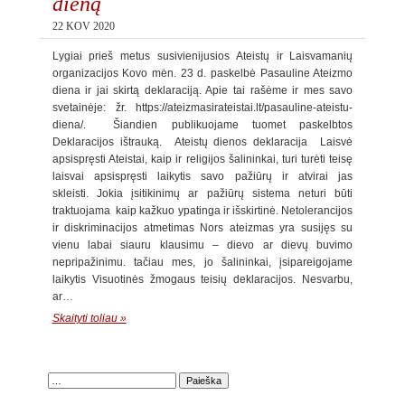
dieną
22 KOV 2020
Lygiai prieš metus susivienijusios Ateistų ir Laisvamanių
organizacijos Kovo mėn. 23 d. paskelbė Pasauline Ateizmo
diena ir jai skirtą deklaraciją. Apie tai rašėme ir mes savo
svetainėje: žr. https://ateizmasirateistai.lt/pasauline-ateistu-
diena/. Šiandien publikuojame tuomet paskelbtos
Deklaracijos ištrauką. Ateistų dienos deklaracija Laisvė
apsispręsti Ateistai, kaip ir religijos šalininkai, turi turėti teisę
laisvai apsispręsti laikytis savo pažiūrų ir atvirai jas
skleisti. Jokia įsitikinimų ar pažiūrų sistema neturi būti
traktuojama kaip kažkuo ypatinga ir išskirtinė. Netolerancijos
ir diskriminacijos atmetimas Nors ateizmas yra susijęs su
vienu labai siauru klausimu – dievo ar dievų buvimo
nepripažinimu. tačiau mes, jo šalininkai, įsipareigojame
laikytis Visuotinės žmogaus teisių deklaracijos. Nesvarbu,
ar…
Skaityti toliau »