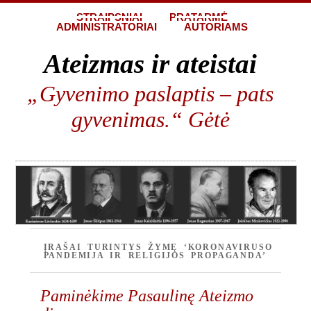
STRAIPSNIAI
PRATARMĖ
ADMINISTRATORIAI
AUTORIAMS
Ateizmas ir ateistai
„Gyvenimo paslaptis – pats
gyvenimas.“ Gėtė
ĮRAŠAI TURINTYS ŽYMĘ ‘KORONAVIRUSO
PANDEMIJA IR RELIGIJOS PROPAGANDA’
Paminėkime Pasaulinę Ateizmo