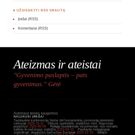
♣ UŽSISAKYTI RSS SRAUTĄ
Įrašai (RSS)
Komentarai (RSS)
Ateizmas ir ateistai
"Gyvenimo paslaptis – pats
gyvenimas." Gėtė
Autoriaus teisės saugomos
NAUJAUSI ĮRAŠAI
Tarptautinė konferencija Seime dėl humanistinių ceremonijų įteisinimo
Lietuvoje
2025-11-11
Didysis spektaklis: popiežius mirė, tegyvuoja
popiežius!
2025-05-06
Religija šiuolaikinėje visuomenėje: nuo moralės
šaltinio iki pažangos stabdžio
2025-04-15
Pasiklydę melagingoje
statistikoje: degančios bažnyčios Europoje
2025-02-10
Biblijos