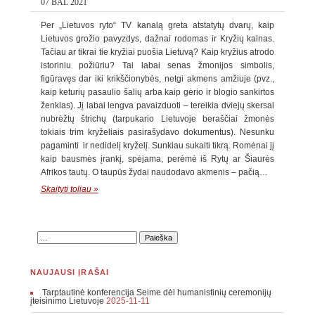
07 BAL 2021
Per „Lietuvos ryto“ TV kanalą greta atstatytų dvarų, kaip
Lietuvos grožio pavyzdys, dažnai rodomas ir Kryžių kalnas.
Tačiau ar tikrai tie kryžiai puošia Lietuvą? Kaip kryžius atrodo
istoriniu požiūriu? Tai labai senas žmonijos simbolis,
figūravęs dar iki krikščionybės, netgi akmens amžiuje (pvz.,
kaip keturių pasaulio šalių arba kaip gėrio ir blogio sankirtos
ženklas). Jį labai lengva pavaizduoti – tereikia dviejų skersai
nubrėžtų štrichų (tarpukario Lietuvoje beraščiai žmonės
tokiais trim kryželiais pasirašydavo dokumentus). Nesunku
pagaminti ir nedidelį kryželį. Sunkiau sukalti tikrą. Romėnai jį
kaip bausmės įrankį, spėjama, perėmė iš Rytų ar Šiaurės
Afrikos tautų. O taupūs žydai naudodavo akmenis – pačią…
Skaityti toliau »
NAUJAUSI ĮRAŠAI
Tarptautinė konferencija Seime dėl humanistinių ceremonijų
įteisinimo Lietuvoje
2025-11-11