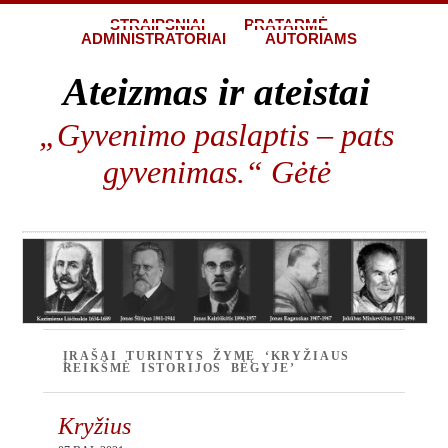
STRAIPSNIAI
PRATARMĖ
ADMINISTRATORIAI
AUTORIAMS
Ateizmas ir ateistai
„Gyvenimo paslaptis – pats
gyvenimas.“ Gėtė
ĮRAŠAI TURINTYS ŽYMĘ ‘KRYŽIAUS
REIKŠMĖ ISTORIJOS BĖGYJE’
Kryžius