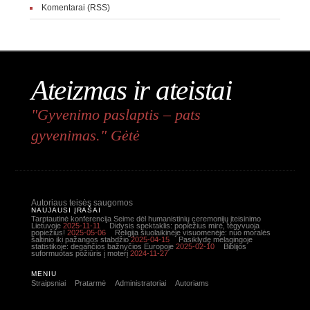
Komentarai (RSS)
Ateizmas ir ateistai
"Gyvenimo paslaptis – pats
gyvenimas." Gėtė
Autoriaus teisės saugomos
NAUJAUSI ĮRAŠAI
Tarptautinė konferencija Seime dėl humanistinių ceremonijų įteisinimo
Lietuvoje
2025-11-11
Didysis spektaklis: popiežius mirė, tegyvuoja
popiežius!
2025-05-06
Religija šiuolaikinėje visuomenėje: nuo moralės
šaltinio iki pažangos stabdžio
2025-04-15
Pasiklydę melagingoje
statistikoje: degančios bažnyčios Europoje
2025-02-10
Biblijos
suformuotas požiūris į moterį
2024-11-27
MENIU
Straipsniai
Pratarmė
Administratoriai
Autoriams