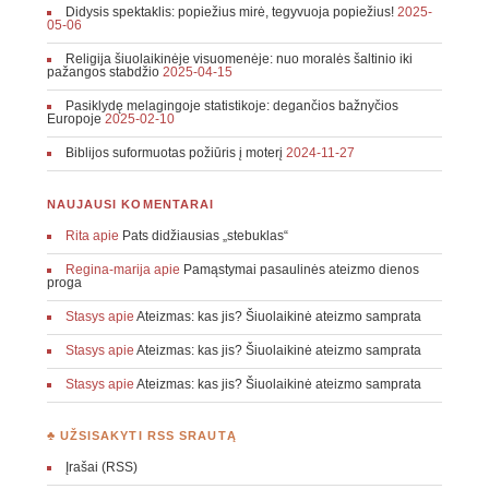
Didysis spektaklis: popiežius mirė, tegyvuoja popiežius!
2025-
05-06
Religija šiuolaikinėje visuomenėje: nuo moralės šaltinio iki
pažangos stabdžio
2025-04-15
Pasiklydę melagingoje statistikoje: degančios bažnyčios
Europoje
2025-02-10
Biblijos suformuotas požiūris į moterį
2024-11-27
NAUJAUSI KOMENTARAI
Rita
apie
Pats didžiausias „stebuklas“
Regina-marija
apie
Pamąstymai pasaulinės ateizmo dienos
proga
Stasys
apie
Ateizmas: kas jis? Šiuolaikinė ateizmo samprata
Stasys
apie
Ateizmas: kas jis? Šiuolaikinė ateizmo samprata
Stasys
apie
Ateizmas: kas jis? Šiuolaikinė ateizmo samprata
♣ UŽSISAKYTI RSS SRAUTĄ
Įrašai (RSS)