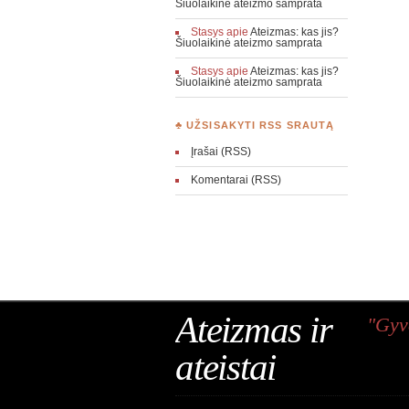
Šiuolaikinė ateizmo samprata
Stasys
apie
Ateizmas: kas jis?
Šiuolaikinė ateizmo samprata
Stasys
apie
Ateizmas: kas jis?
Šiuolaikinė ateizmo samprata
♣ UŽSISAKYTI RSS SRAUTĄ
Įrašai (RSS)
Komentarai (RSS)
Ateizmas ir
"Gyv
ateistai