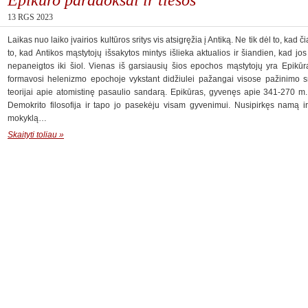
13 RGS 2023
Laikas nuo laiko įvairios kultūros sritys vis atsigręžia į Antiką. Ne tik dėl to, kad č
to, kad Antikos mąstytojų išsakytos mintys išlieka aktualios ir šiandien, kad j
nepaneigtos iki šiol. Vienas iš garsiausių šios epochos mąstytojų yra Epikūras
formavosi helenizmo epochoje vykstant didžiulei pažangai visose pažinimo srit
teorijai apie atomistinę pasaulio sandarą. Epikūras, gyvenęs apie 341-270 m
Demokrito filosofija ir tapo jo pasekėju visam gyvenimui. Nusipirkęs namą ir 
mokyklą…
Skaityti toliau »