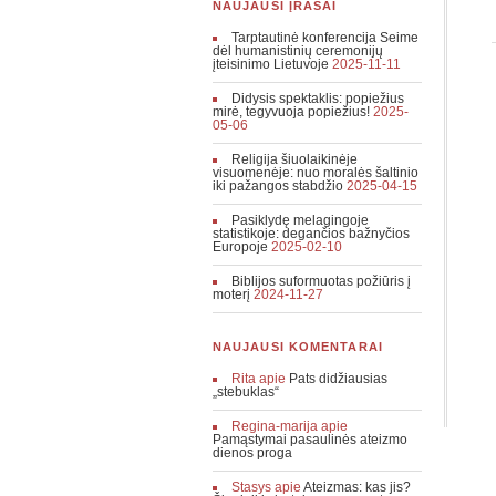
NAUJAUSI ĮRAŠAI
Tarptautinė konferencija Seime
dėl humanistinių ceremonijų
įteisinimo Lietuvoje
2025-11-11
Didysis spektaklis: popiežius
mirė, tegyvuoja popiežius!
2025-
05-06
Religija šiuolaikinėje
visuomenėje: nuo moralės šaltinio
iki pažangos stabdžio
2025-04-15
Pasiklydę melagingoje
statistikoje: degančios bažnyčios
Europoje
2025-02-10
Biblijos suformuotas požiūris į
moterį
2024-11-27
NAUJAUSI KOMENTARAI
Rita
apie
Pats didžiausias
„stebuklas“
Regina-marija
apie
Pamąstymai pasaulinės ateizmo
dienos proga
Stasys
apie
Ateizmas: kas jis?