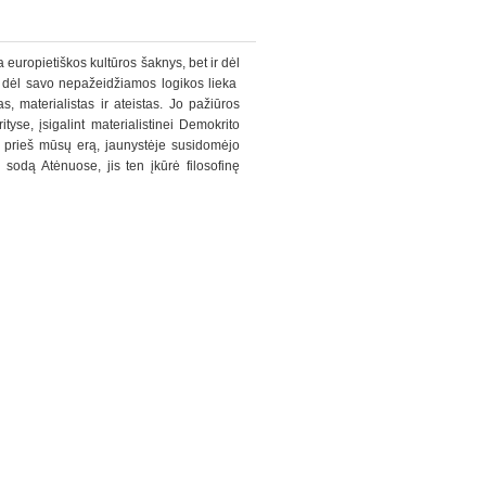
ia europietiškos kultūros šaknys, bet ir dėl
os dėl savo nepažeidžiamos logikos lieka
, materialistas ir ateistas. Jo pažiūros
yse, įsigalint materialistinei Demokrito
. prieš mūsų erą, jaunystėje susidomėjo
sodą Atėnuose, jis ten įkūrė filosofinę