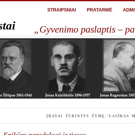
STRAIPSNIAI
PRATARMĖ
ADMI
stai
„Gyvenimo paslaptis – pa
ĮRAŠAI TURINTYS ŽYMĘ ‘LAIŠKAS M
Epikūro paradoksai ir tiesos