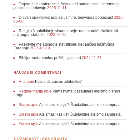
Tarptautinė konferencija Seime dėl humanistinių ceremonijų
įteisinimo Lietuvoje
2025-11-11
Didysis spektaklis: popiežius mirė, tegyvuoja popiežius!
2025-
05-06
Religija šiuolaikinėje visuomenėje: nuo moralės šaltinio iki
pažangos stabdžio
2025-04-15
Pasiklydę melagingoje statistikoje: degančios bažnyčios
Europoje
2025-02-10
Biblijos suformuotas požiūris į moterį
2024-11-27
NAUJAUSI KOMENTARAI
Rita
apie
Pats didžiausias „stebuklas“
Regina-marija
apie
Pamąstymai pasaulinės ateizmo dienos
proga
Stasys
apie
Ateizmas: kas jis? Šiuolaikinė ateizmo samprata
Stasys
apie
Ateizmas: kas jis? Šiuolaikinė ateizmo samprata
Stasys
apie
Ateizmas: kas jis? Šiuolaikinė ateizmo samprata
♣ UŽSISAKYTI RSS SRAUTĄ