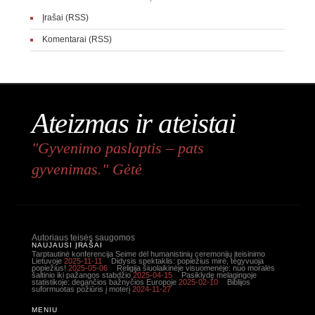
Įrašai (RSS)
Komentarai (RSS)
Ateizmas ir ateistai
"Gyvenimo paslaptis – pats
gyvenimas." Gėtė
Autoriaus teisės saugomos
NAUJAUSI ĮRAŠAI
Tarptautinė konferencija Seime dėl humanistinių ceremonijų įteisinimo
Lietuvoje
2025-11-11
Didysis spektaklis: popiežius mirė, tegyvuoja
popiežius!
2025-05-06
Religija šiuolaikinėje visuomenėje: nuo moralės
šaltinio iki pažangos stabdžio
2025-04-15
Pasiklydę melagingoje
statistikoje: degančios bažnyčios Europoje
2025-02-10
Biblijos
suformuotas požiūris į moterį
2024-11-27
MENIU