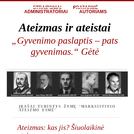
STRAIPSNIAI
PRATARMĖ
ADMINISTRATORIAI
AUTORIAMS
Ateizmas ir ateistai
„Gyvenimo paslaptis – pats
gyvenimas.“ Gėtė
ĮRAŠAI TURINTYS ŽYMĘ ‘MARKSISTINIO
ATEIZMO ESMĖ’
Ateizmas: kas jis? Šiuolaikinė