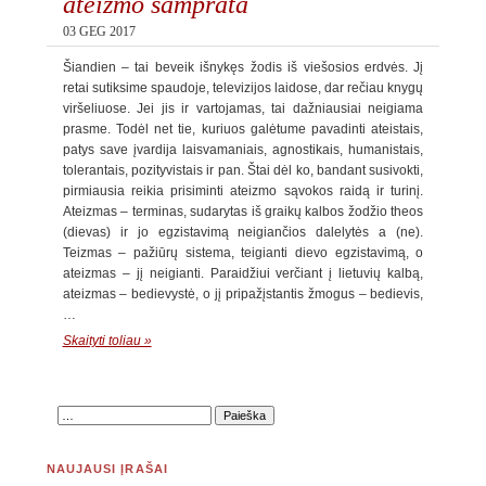
ateizmo samprata
03 GEG 2017
Šiandien – tai beveik išnykęs žodis iš viešosios erdvės. Jį
retai sutiksime spaudoje, televizijos laidose, dar rečiau knygų
viršeliuose. Jei jis ir vartojamas, tai dažniausiai neigiama
prasme. Todėl net tie, kuriuos galėtume pavadinti ateistais,
patys save įvardija laisvamaniais, agnostikais, humanistais,
tolerantais, pozityvistais ir pan. Štai dėl ko, bandant susivokti,
pirmiausia reikia prisiminti ateizmo sąvokos raidą ir turinį.
Ateizmas – terminas, sudarytas iš graikų kalbos žodžio theos
(dievas) ir jo egzistavimą neigiančios dalelytės a (ne).
Teizmas – pažiūrų sistema, teigianti dievo egzistavimą, o
ateizmas – jį neigianti. Paraidžiui verčiant į lietuvių kalbą,
ateizmas – bedievystė, o jį pripažįstantis žmogus – bedievis,
…
Skaityti toliau »
NAUJAUSI ĮRAŠAI