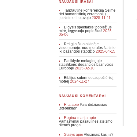
NAUJAUSI ĮRAŠAI
Tarptautinė konferencija Seime
dėl humanistinių ceremonijų
įteisinimo Lietuvoje
2025-11-11
Didysis spektaklis: popiežius
mirė, tegyvuoja popiežius!
2025-
05-06
Religija šiuolaikinėje
visuomenėje: nuo moralės šaltinio
iki pažangos stabdžio
2025-04-15
Pasiklydę melagingoje
statistikoje: degančios bažnyčios
Europoje
2025-02-10
Biblijos suformuotas požiūris į
moterį
2024-11-27
NAUJAUSI KOMENTARAI
Rita
apie
Pats didžiausias
„stebuklas“
Regina-marija
apie
Pamąstymai pasaulinės ateizmo
dienos proga
Stasys
apie
Ateizmas: kas jis?