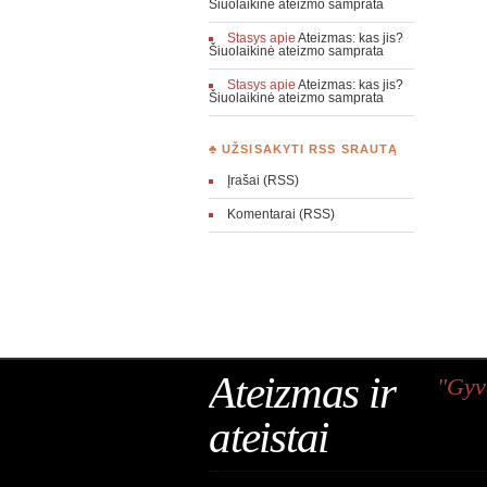
Šiuolaikinė ateizmo samprata
Stasys
apie
Ateizmas: kas jis?
Šiuolaikinė ateizmo samprata
Stasys
apie
Ateizmas: kas jis?
Šiuolaikinė ateizmo samprata
♣ UŽSISAKYTI RSS SRAUTĄ
Įrašai (RSS)
Komentarai (RSS)
Ateizmas ir
"Gyv
ateistai