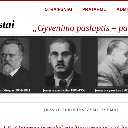
STRAIPSNIAI
PRATARMĖ
ADMI
stai
„Gyvenimo paslaptis – pa
ĮRAŠAI TURINTYS ŽYMĘ ‘MEMAI’
I.8. Ateizmas ir mokslinis žinojimas (5): Rič