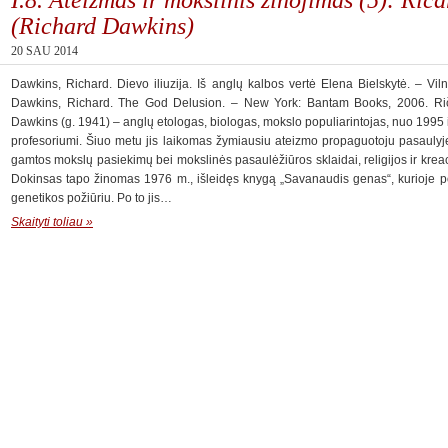
(Richard Dawkins)
20 SAU 2014
Dawkins, Richard. Dievo iliuzija. Iš anglų kalbos vertė Elena Bielskytė. – Viln
Dawkins, Richard. The God Delusion. – New York: Bantam Books, 2006. Rič
Dawkins (g. 1941) – anglų etologas, biologas, mokslo populiarintojas, nuo 1995 
profesoriumi. Šiuo metu jis laikomas žymiausiu ateizmo propaguotoju pasaulyje. 
gamtos mokslų pasiekimų bei mokslinės pasaulėžiūros sklaidai, religijos ir kreaci
Dokinsas tapo žinomas 1976 m., išleidęs knygą „Savanaudis genas“, kurioje pop
genetikos požiūriu. Po to jis…
Skaityti toliau »