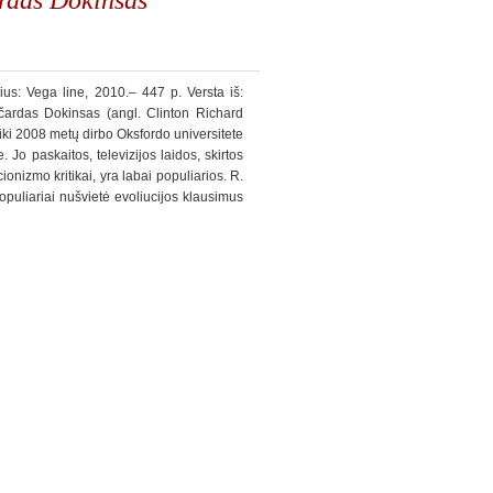
ius: Vega line, 2010.– 447 p. Versta iš:
ardas Dokinsas (angl. Clinton Richard
iki 2008 metų dirbo Oksfordo universitete
Jo paskaitos, televizijos laidos, skirtos
onizmo kritikai, yra labai populiarios. R.
uliariai nušvietė evoliucijos klausimus