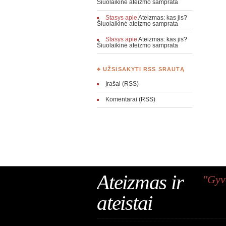
Šiuolaikinė ateizmo samprata
Stasys
apie
Ateizmas: kas jis?
Šiuolaikinė ateizmo samprata
Stasys
apie
Ateizmas: kas jis?
Šiuolaikinė ateizmo samprata
♣ UŽSISAKYTI RSS SRAUTĄ
Įrašai (RSS)
Komentarai (RSS)
Ateizmas ir
"Gyv
ateistai