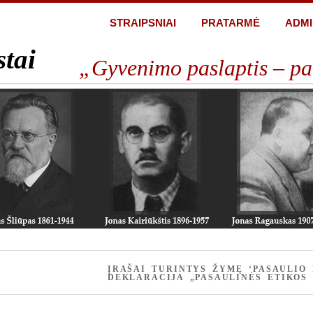
STRAIPSNIAI
PRATARMĖ
ADMI
stai
„Gyvenimo paslaptis – pa
ĮRAŠAI TURINTYS ŽYMĘ ‘PASAULIO 
DEKLARACIJA „PASAULINĖS ETIKOS 