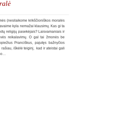
ralė
mės (nesilaikome krikščioniškos moralės
. Savaime kyla nemažai klausimų. Kas gi ta
itų religijų pasekėjais? Laisvamaniais ir
orovės reikalavimų. O gal tai žmonės be
piežius Pranciškus, pajutęs bažnyčios
šiau, iškėlė teiginį, kad ir ateistai gali
umo…