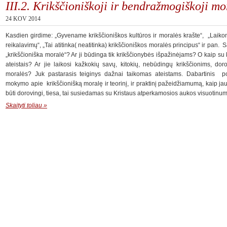
III.2. Krikščioniškoji ir bendražmogiškoji mo
24 KOV 2014
Kasdien girdime: „Gyvename krikščioniškos kultūros ir moralės krašte“, „Laiko
reikalavimų“, „Tai atitinka( neatitinka) krikščioniškos moralės principus“ ir pan
„krikščioniška moralė“? Ar ji būdinga tik krikščionybės išpažinėjams? O kaip su k
ateistais? Ar jie laikosi kažkokių savų, kitokių, nebūdingų krikščionims, d
moralės? Juk pastarasis teiginys dažnai taikomas ateistams. Dabartinis po
mokymo apie krikščionišką moralę ir teorinį, ir praktinį pažeidžiamumą, kaip jau ra
būti dorovingi, tiesa, tai susiedamas su Kristaus atperkamosios aukos visuotin
Skaityti toliau »