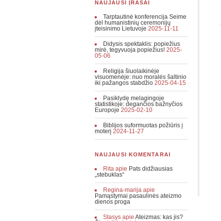
NAUJAUSI ĮRAŠAI
Tarptautinė konferencija Seime
dėl humanistinių ceremonijų
įteisinimo Lietuvoje
2025-11-11
Didysis spektaklis: popiežius
mirė, tegyvuoja popiežius!
2025-
05-06
Religija šiuolaikinėje
visuomenėje: nuo moralės šaltinio
iki pažangos stabdžio
2025-04-15
Pasiklydę melagingoje
statistikoje: degančios bažnyčios
Europoje
2025-02-10
Biblijos suformuotas požiūris į
moterį
2024-11-27
NAUJAUSI KOMENTARAI
Rita
apie
Pats didžiausias
„stebuklas“
Regina-marija
apie
Pamąstymai pasaulinės ateizmo
dienos proga
Stasys
apie
Ateizmas: kas jis?