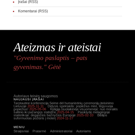
Įrašai (RSS)
Komentarai (RSS)
Ateizmas ir ateistai
"Gyvenimo paslaptis – pats
gyvenimas." Gėtė
Autoriaus teisės saugomos
NAUJAUSI ĮRAŠAI
Tarptautinė konferencija Seime dėl humanistinių ceremonijų įteisinimo
Lietuvoje
2025-11-11
Didysis spektaklis: popiežius mirė, tegyvuoja
popiežius!
2025-05-06
Religija šiuolaikinėje visuomenėje: nuo moralės
šaltinio iki pažangos stabdžio
2025-04-15
Pasiklydę melagingoje
statistikoje: degančios bažnyčios Europoje
2025-02-10
Biblijos
suformuotas požiūris į moterį
2024-11-27
MENIU
Straipsniai
Pratarmė
Administratoriai
Autoriams