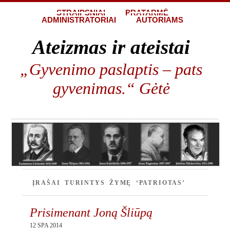
STRAIPSNIAI
PRATARMĖ
ADMINISTRATORIAI
AUTORIAMS
Ateizmas ir ateistai
„Gyvenimo paslaptis – pats
gyvenimas.“ Gėtė
ĮRAŠAI TURINTYS ŽYMĘ ‘PATRIOTAS’
Prisimenant Joną Šliūpą
12 SPA 2014