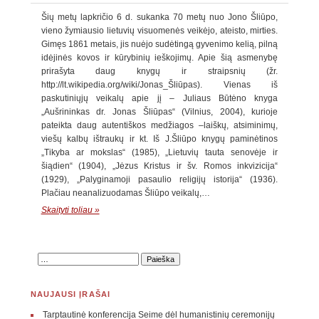
Šių metų lapkričio 6 d. sukanka 70 metų nuo Jono Šliūpo,
vieno žymiausio lietuvių visuomenės veikėjo, ateisto, mirties.
Gimęs 1861 metais, jis nuėjo sudėtingą gyvenimo kelią, pilną
idėjinės kovos ir kūrybinių ieškojimų. Apie šią asmenybę
prirašyta daug knygų ir straipsnių (žr.
http://lt.wikipedia.org/wiki/Jonas_Šliūpas). Vienas iš
paskutiniųjų veikalų apie jį – Juliaus Būtėno knyga
„Aušrininkas dr. Jonas Šliūpas“ (Vilnius, 2004), kurioje
pateikta daug autentiškos medžiagos –laiškų, atsiminimų,
viešų kalbų ištraukų ir kt. Iš J.Šliūpo knygų paminėtinos
„Tikyba ar mokslas“ (1985), „Lietuvių tauta senovėje ir
šiądien“ (1904), „Jėzus Kristus ir šv. Romos inkvizicija“
(1929), „Palyginamoji pasaulio religijų istorija“ (1936).
Plačiau neanalizuodamas Šliūpo veikalų,…
Skaityti toliau »
NAUJAUSI ĮRAŠAI
Tarptautinė konferencija Seime dėl humanistinių ceremonijų