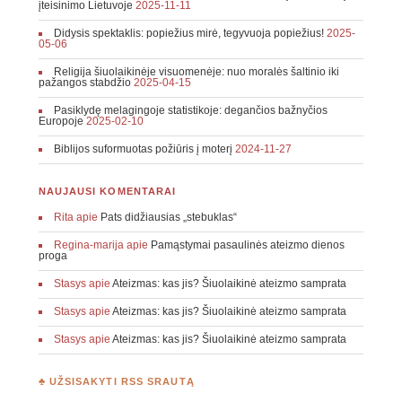
įteisinimo Lietuvoje
2025-11-11
Didysis spektaklis: popiežius mirė, tegyvuoja popiežius!
2025-
05-06
Religija šiuolaikinėje visuomenėje: nuo moralės šaltinio iki
pažangos stabdžio
2025-04-15
Pasiklydę melagingoje statistikoje: degančios bažnyčios
Europoje
2025-02-10
Biblijos suformuotas požiūris į moterį
2024-11-27
NAUJAUSI KOMENTARAI
Rita
apie
Pats didžiausias „stebuklas“
Regina-marija
apie
Pamąstymai pasaulinės ateizmo dienos
proga
Stasys
apie
Ateizmas: kas jis? Šiuolaikinė ateizmo samprata
Stasys
apie
Ateizmas: kas jis? Šiuolaikinė ateizmo samprata
Stasys
apie
Ateizmas: kas jis? Šiuolaikinė ateizmo samprata
♣ UŽSISAKYTI RSS SRAUTĄ