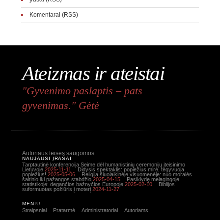
Komentarai (RSS)
Ateizmas ir ateistai
"Gyvenimo paslaptis – pats
gyvenimas." Gėtė
Autoriaus teisės saugomos
NAUJAUSI ĮRAŠAI
Tarptautinė konferencija Seime dėl humanistinių ceremonijų įteisinimo
Lietuvoje
2025-11-11
Didysis spektaklis: popiežius mirė, tegyvuoja
popiežius!
2025-05-06
Religija šiuolaikinėje visuomenėje: nuo moralės
šaltinio iki pažangos stabdžio
2025-04-15
Pasiklydę melagingoje
statistikoje: degančios bažnyčios Europoje
2025-02-10
Biblijos
suformuotas požiūris į moterį
2024-11-27
MENIU
Straipsniai
Pratarmė
Administratoriai
Autoriams