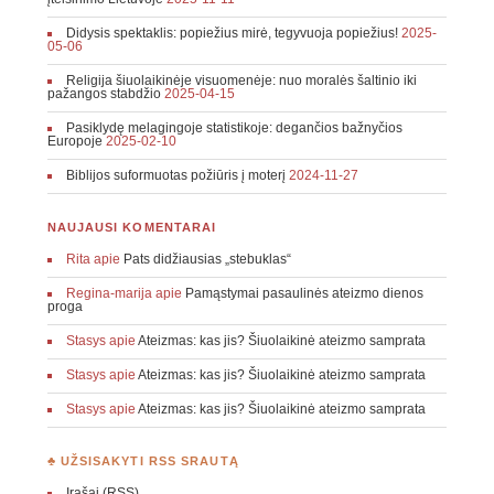
Didysis spektaklis: popiežius mirė, tegyvuoja popiežius!
2025-
05-06
Religija šiuolaikinėje visuomenėje: nuo moralės šaltinio iki
pažangos stabdžio
2025-04-15
Pasiklydę melagingoje statistikoje: degančios bažnyčios
Europoje
2025-02-10
Biblijos suformuotas požiūris į moterį
2024-11-27
NAUJAUSI KOMENTARAI
Rita
apie
Pats didžiausias „stebuklas“
Regina-marija
apie
Pamąstymai pasaulinės ateizmo dienos
proga
Stasys
apie
Ateizmas: kas jis? Šiuolaikinė ateizmo samprata
Stasys
apie
Ateizmas: kas jis? Šiuolaikinė ateizmo samprata
Stasys
apie
Ateizmas: kas jis? Šiuolaikinė ateizmo samprata
♣ UŽSISAKYTI RSS SRAUTĄ
Įrašai (RSS)