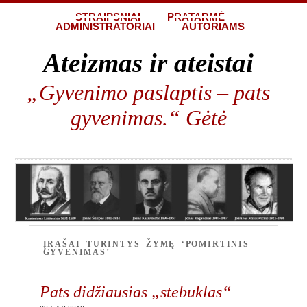
STRAIPSNIAI
PRATARMĖ
ADMINISTRATORIAI
AUTORIAMS
Ateizmas ir ateistai
„Gyvenimo paslaptis – pats
gyvenimas.“ Gėtė
ĮRAŠAI TURINTYS ŽYMĘ ‘POMIRTINIS
GYVENIMAS’
Pats didžiausias „stebuklas“