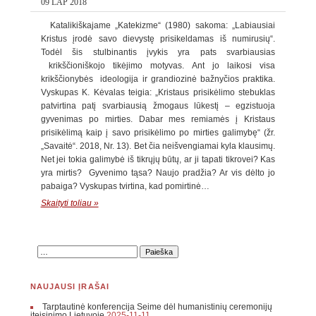
09 LAP 2018
Katalikiškajame „Katekizme“ (1980) sakoma: „Labiausiai
Kristus įrodė savo dievystę prisikeldamas iš numirusių“.
Todėl šis stulbinantis įvykis yra pats svarbiausias
krikščioniškojo tikėjimo motyvas. Ant jo laikosi visa
krikščionybės ideologija ir grandiozinė bažnyčios praktika.
Vyskupas K. Kėvalas teigia: „Kristaus prisikėlimo stebuklas
patvirtina patį svarbiausią žmogaus lūkestį – egzistuoja
gyvenimas po mirties. Dabar mes remiamės į Kristaus
prisikėlimą kaip į savo prisikėlimo po mirties galimybę“ (žr.
„Savaitė“. 2018, Nr. 13). Bet čia neišvengiamai kyla klausimų.
Net jei tokia galimybė iš tikrųjų būtų, ar ji tapati tikrovei? Kas
yra mirtis? Gyvenimo tąsa? Naujo pradžia? Ar vis dėlto jo
pabaiga? Vyskupas tvirtina, kad pomirtinė…
Skaityti toliau »
NAUJAUSI ĮRAŠAI
Tarptautinė konferencija Seime dėl humanistinių ceremonijų
įteisinimo Lietuvoje
2025-11-11