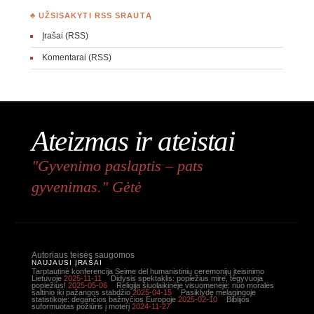
♣ UŽSISAKYTI RSS SRAUTĄ
Įrašai (RSS)
Komentarai (RSS)
Ateizmas ir ateistai
"Gyvenimo paslaptis – pats
gyvenimas." Gėtė
Autoriaus teisės saugomos
NAUJAUSI ĮRAŠAI
Tarptautinė konferencija Seime dėl humanistinių ceremonijų įteisinimo
Lietuvoje
2025-11-11
Didysis spektaklis: popiežius mirė, tegyvuoja
popiežius!
2025-05-06
Religija šiuolaikinėje visuomenėje: nuo moralės
šaltinio iki pažangos stabdžio
2025-04-15
Pasiklydę melagingoje
statistikoje: degančios bažnyčios Europoje
2025-02-10
Biblijos
suformuotas požiūris į moterį
2024-11-27