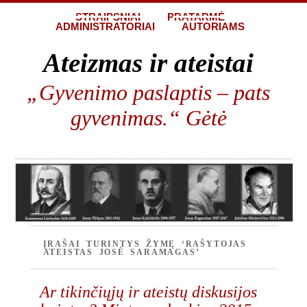
STRAIPSNIAI
PRATARMĖ
ADMINISTRATORIAI
AUTORIAMS
Ateizmas ir ateistai
„Gyvenimo paslaptis – pats
gyvenimas.“ Gėtė
ĮRAŠAI TURINTYS ŽYMĘ ‘RAŠYTOJAS
ATEISTAS JOSĖ SARAMAGAS’
Ar tikinčiųjų ir ateistų diskusijos