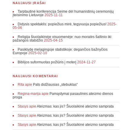
NAUJAUSI ĮRAŠAI
Tarptautinė konferencija Seime dėl humanistinių ceremonijų
įteisinimo Lietuvoje
2025-11-11
Didysis spektaklis: popiežius mirė, tegyvuoja popiežius!
2025-
05-06
Religija šiuolaikinėje visuomenėje: nuo moralės šaltinio iki
pažangos stabdžio
2025-04-15
Pasiklydę melagingoje statistikoje: degančios bažnyčios
Europoje
2025-02-10
Biblijos suformuotas požiūris į moterį
2024-11-27
NAUJAUSI KOMENTARAI
Rita
apie
Pats didžiausias „stebuklas“
Regina-marija
apie
Pamąstymai pasaulinės ateizmo dienos
proga
Stasys
apie
Ateizmas: kas jis? Šiuolaikinė ateizmo samprata
Stasys
apie
Ateizmas: kas jis? Šiuolaikinė ateizmo samprata
Stasys
apie
Ateizmas: kas jis? Šiuolaikinė ateizmo samprata