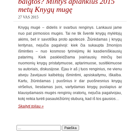
baigtos? Mintys aplankius 2015
metų Knygų mugę
27 VAS 2015
Knygų mugė – didelis ir svarbus renginys. Lankausi jame
nuo pat pirmosios mugės. Tai ne tik šventė knygų mylėtojų
akims, bet ir savotiška proto apoteozė. Žiūrėdamas į knygų
lentynas, nejučia pagalvoji: kiek čia sukaupta žmonijos
išminties – nuo kosmoso tyrinėjimų iki kasdieniškiausių
patarimų. Kiek paskleidžiama įvairiausių minčių bei
nuomonių knygų pristatymuose, aptarimuose, susitikimuose
su autoriais, diskusijose. Ėjau ir aš į tuos renginius, ne vienu
atveju žavėjausi kalbėtojų išmintimi, apsiskaitymu, iškalba.
Kartu, žiūrėdamas į puošnius ir dar puošnesnius knygų
viršelius, liesdamas juos, vartydamas knygų puslapius ar
klausydamasis mugės renginių oratorių, nejučia pagalvojau,
kokį reikia turėti pasaulėžiūrinį stuburą, kad iš tos gausios…
Skaityti toliau »