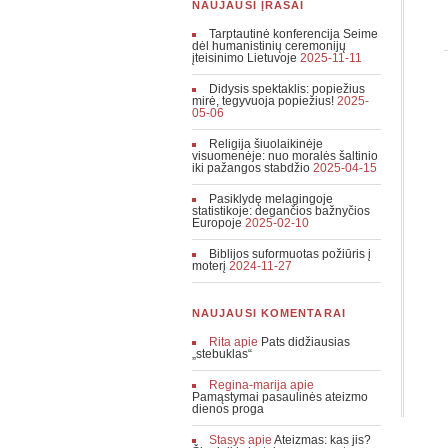
NAUJAUSI ĮRAŠAI
Tarptautinė konferencija Seime
dėl humanistinių ceremonijų
įteisinimo Lietuvoje
2025-11-11
Didysis spektaklis: popiežius
mirė, tegyvuoja popiežius!
2025-
05-06
Religija šiuolaikinėje
visuomenėje: nuo moralės šaltinio
iki pažangos stabdžio
2025-04-15
Pasiklydę melagingoje
statistikoje: degančios bažnyčios
Europoje
2025-02-10
Biblijos suformuotas požiūris į
moterį
2024-11-27
NAUJAUSI KOMENTARAI
Rita
apie
Pats didžiausias
„stebuklas“
Regina-marija
apie
Pamąstymai pasaulinės ateizmo
dienos proga
Stasys
apie
Ateizmas: kas jis?