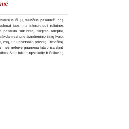
šmė
ausius iš jų, turinčius pasaulėžiūrinę
ologai juos ima interpretuoti religinės
e pasaulio sukūrimą, tikėjimo adeptai,
aikydamiesi prie šiandieninio žinių lygio.
s, esą, turi universalią prasmę. Dieviškoji
s, nes nebuvę įmanoma kitaip išaiškinti
mo. Šiais laikais apsiskaitę ir išsilavinę