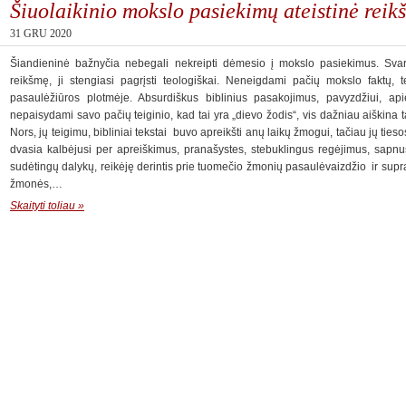
Šiuolaikinio mokslo pasiekimų ateistinė reik
31 GRU 2020
Šiandieninė bažnyčia nebegali nekreipti dėmesio į mokslo pasiekimus. Svarbi
reikšmę, ji stengiasi pagrįsti teologiškai. Neneigdami pačių mokslo faktų, te
pasaulėžiūros plotmėje. Absurdiškus biblinius pasakojimus, pavyzdžiui, api
nepaisydami savo pačių teiginio, kad tai yra „dievo žodis“, vis dažniau aiškina t
Nors, jų teigimu, bibliniai tekstai buvo apreikšti anų laikų žmogui, tačiau jų tieso
dvasia kalbėjusi per apreiškimus, pranašystes, stebuklingus regėjimus, sapnu
sudėtingų dalykų, reikėję derintis prie tuomečio žmonių pasaulėvaizdžio ir suprati
žmonės,…
Skaityti toliau »