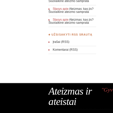
Šiuolaikinė ateizmo samprata
Stasys
apie
Ateizmas: kas jis?
Šiuolaikinė ateizmo samprata
Stasys
apie
Ateizmas: kas jis?
Šiuolaikinė ateizmo samprata
♣ UŽSISAKYTI RSS SRAUTĄ
Įrašai (RSS)
Komentarai (RSS)
Ateizmas ir
"Gyv
ateistai