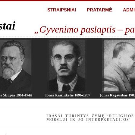
STRAIPSNIAI
PRATARMĖ
ADMI
stai
„Gyvenimo paslaptis – pa
ĮRAŠAI TURINTYS ŽYMĘ ‘RELIGIJO
MOKSLUI IR JO INTERPRETACIJOS’