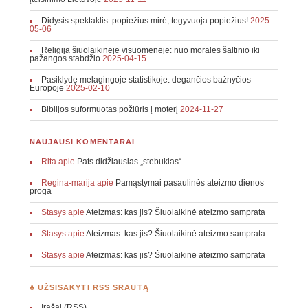
Didysis spektaklis: popiežius mirė, tegyvuoja popiežius!
2025-
05-06
Religija šiuolaikinėje visuomenėje: nuo moralės šaltinio iki
pažangos stabdžio
2025-04-15
Pasiklydę melagingoje statistikoje: degančios bažnyčios
Europoje
2025-02-10
Biblijos suformuotas požiūris į moterį
2024-11-27
NAUJAUSI KOMENTARAI
Rita
apie
Pats didžiausias „stebuklas“
Regina-marija
apie
Pamąstymai pasaulinės ateizmo dienos
proga
Stasys
apie
Ateizmas: kas jis? Šiuolaikinė ateizmo samprata
Stasys
apie
Ateizmas: kas jis? Šiuolaikinė ateizmo samprata
Stasys
apie
Ateizmas: kas jis? Šiuolaikinė ateizmo samprata
♣ UŽSISAKYTI RSS SRAUTĄ
Įrašai (RSS)