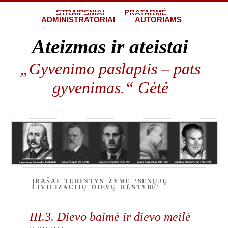
STRAIPSNIAI
PRATARMĖ
ADMINISTRATORIAI
AUTORIAMS
Ateizmas ir ateistai
„Gyvenimo paslaptis – pats
gyvenimas.“ Gėtė
ĮRAŠAI TURINTYS ŽYMĘ ‘SENŲJŲ
CIVILIZACIJŲ DIEVŲ RŪSTYBĖ’
III.3. Dievo baimė ir dievo meilė