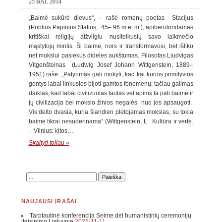
25 BAL 2014
„Baimė sukūrė dievus“, – rašė romėnų poetas Stacijus
(Publius Papinius Statius, 45– 96 m.e. m.), apibendrindamas
kritiškai religijų atžvilgiu nusiteikusių savo laikmečio
mąstytojų mintis. Ši baimė, nors ir transformavosi, bet išliko
net mokslui pasiekus dideles aukštumas. Filosofas Liudvigas
Vitgenšteinas (Ludwig Josef Johann Wittgenstein, 1889–
1951) rašė: „Patyrimas gali mokyti, kad kai kurios primityvios
gentys labai linkusios bijoti gamtos fenomenų; tačiau galimas
daiktas, kad labai civilizuotas tautas vėl apims ta pati baimė ir
jų civilizacija bei mokslo žinios negalės nuo jos apsaugoti.
Vis dėlto dvasia, kuria šiandien plėtojamas mokslas, su tokia
baime tikrai nesuderinama“ (Wittgenstein, L. Kultūra ir vertė.
– Vilnius: kitos…
Skaityti toliau »
NAUJAUSI ĮRAŠAI
Tarptautinė konferencija Seime dėl humanistinių ceremonijų
įteisinimo Lietuvoje
2025-11-11