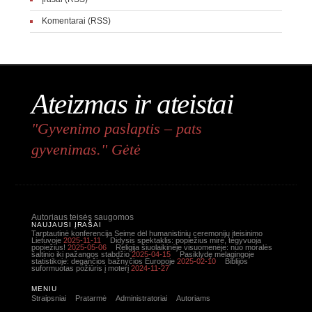
Komentarai (RSS)
Ateizmas ir ateistai
"Gyvenimo paslaptis – pats
gyvenimas." Gėtė
Autoriaus teisės saugomos
NAUJAUSI ĮRAŠAI
Tarptautinė konferencija Seime dėl humanistinių ceremonijų įteisinimo
Lietuvoje
2025-11-11
Didysis spektaklis: popiežius mirė, tegyvuoja
popiežius!
2025-05-06
Religija šiuolaikinėje visuomenėje: nuo moralės
šaltinio iki pažangos stabdžio
2025-04-15
Pasiklydę melagingoje
statistikoje: degančios bažnyčios Europoje
2025-02-10
Biblijos
suformuotas požiūris į moterį
2024-11-27
MENIU
Straipsniai
Pratarmė
Administratoriai
Autoriams