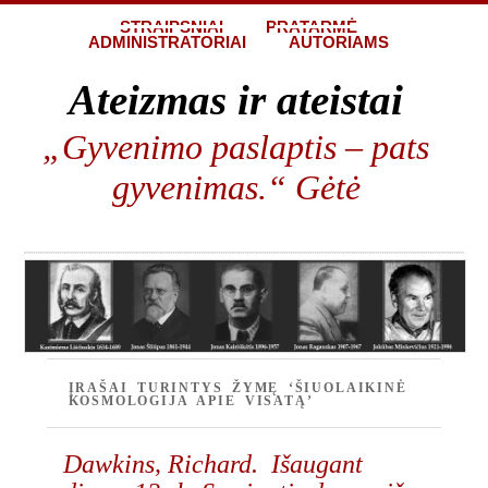
STRAIPSNIAI
PRATARMĖ
ADMINISTRATORIAI
AUTORIAMS
Ateizmas ir ateistai
„Gyvenimo paslaptis – pats
gyvenimas.“ Gėtė
ĮRAŠAI TURINTYS ŽYMĘ ‘ŠIUOLAIKINĖ
KOSMOLOGIJA APIE VISATĄ’
Dawkins, Richard. Išaugant