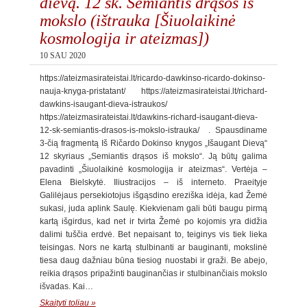
dievą. 12 sk. Semiantis drąsos iš
mokslo (ištrauka [Šiuolaikinė
kosmologija ir ateizmas])
10 SAU 2020
https://ateizmasirateistai.lt/ricardo-dawkinso-ricardo-dokinso-
nauja-knyga-pristatant/ https://ateizmasirateistai.lt/richard-
dawkins-isaugant-dieva-istraukos/
https://ateizmasirateistai.lt/dawkins-richard-isaugant-dieva-
12-sk-semiantis-drasos-is-mokslo-istrauka/ . Spausdiname
3-čią fragmentą Iš Ričardo Dokinso knygos „Išaugant Dievą“
12 skyriaus „Semiantis drąsos iš mokslo“. Ją būtų galima
pavadinti „Šiuolaikinė kosmologija ir ateizmas“. Vertėja –
Elena Bielskytė. Iliustracijos – iš interneto. Praeityje
Galilėjaus persekiotojus išgąsdino ereziška idėja, kad Žemė
sukasi, juda aplink Saulę. Kiekvienam gali būti baugu pirmą
kartą išgirdus, kad net ir tvirta Žemė po kojomis yra didžia
dalimi tuščia erdvė. Bet nepaisant to, teiginys vis tiek lieka
teisingas. Nors ne kartą stulbinanti ar bauginanti, mokslinė
tiesa daug dažniau būna tiesiog nuostabi ir graži. Be abejo,
reikia drąsos pripažinti bauginančias ir stulbinančiais mokslo
išvadas. Kai…
Skaityti toliau »