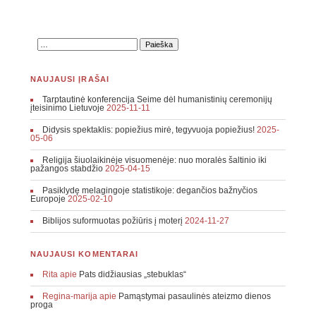
NAUJAUSI ĮRAŠAI
Tarptautinė konferencija Seime dėl humanistinių ceremonijų
įteisinimo Lietuvoje
2025-11-11
Didysis spektaklis: popiežius mirė, tegyvuoja popiežius!
2025-
05-06
Religija šiuolaikinėje visuomenėje: nuo moralės šaltinio iki
pažangos stabdžio
2025-04-15
Pasiklydę melagingoje statistikoje: degančios bažnyčios
Europoje
2025-02-10
Biblijos suformuotas požiūris į moterį
2024-11-27
NAUJAUSI KOMENTARAI
Rita
apie
Pats didžiausias „stebuklas“
Regina-marija
apie
Pamąstymai pasaulinės ateizmo dienos
proga