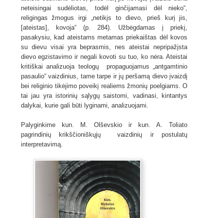
neteisingai sudėliotas, todėl ginčijamasi dėl nieko“,
religingas žmogus irgi „netikįs to dievo, prieš kurį jis,
[ateistas], kovoja“ (p. 284). Užbėgdamas į priekį,
pasakysiu, kad ateistams metamas priekaištas dėl kovos
su dievu visai yra beprasmis, nes ateistai nepripažįsta
dievo egzistavimo ir negali kovoti su tuo, ko nėra. Ateistai
kritiškai analizuoja teologų propaguojamus „antgamtinio
pasaulio“ vaizdinius, tame tarpe ir jų peršamą dievo įvaizdį
bei religinio tikėjimo poveikį realiems žmonių poelgiams. O
tai jau yra istorinių sąlygų saistomi, vadinasi, kintantys
dalykai, kurie gali būti lyginami, analizuojami.
Palyginkime kun. M. Olševskio ir kun. A. Toliato
pagrindinių krikščioniškųjų vaizdinių ir postulatų
interpretavimą.