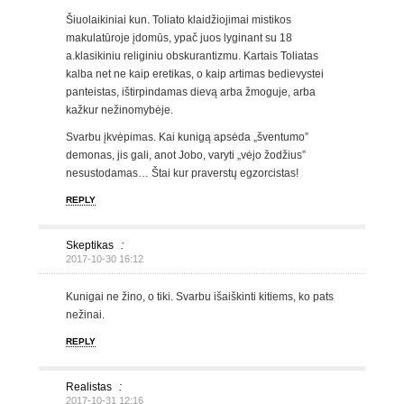
Šiuolaikiniai kun. Toliato klaidžiojimai mistikos
makulatūroje įdomūs, ypač juos lyginant su 18
a.klasikiniu religiniu obskurantizmu. Kartais Toliatas
kalba net ne kaip eretikas, o kaip artimas bedievystei
panteistas, ištirpindamas dievą arba žmoguje, arba
kažkur nežinomybėje.
Svarbu įkvėpimas. Kai kunigą apsėda „šventumo”
demonas, jis gali, anot Jobo, varyti „vėjo žodžius”
nesustodamas… Štai kur praverstų egzorcistas!
REPLY
Skeptikas
:
2017-10-30 16:12
Kunigai ne žino, o tiki. Svarbu išaiškinti kitiems, ko pats
nežinai.
REPLY
Realistas
:
2017-10-31 12:16