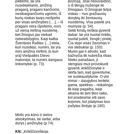
piktiems, tai yra
poziciją. Jisai nesuvaidino,
nusidėjėliams, amžiną
o iš tikrųjų nužengė iki
pragarą, pragaro kančioms,
žmogaus. O žmoguje telpa
nesibaigiančioms ugnims, iš
viskas – nuo gražiausių
kurių niekas tavęs neišpirks
dorybių iki žemiausių
per visas amžinybes [….], – iš
nuodėmių. Visa paletė yra
pragaro nėra išpirkimo, nors
mumyse (p. 54).
už vieną mirtiną nuodėmę,
Sekti Kristų reiškia gyventi
bet žmogus jau niekad
dabar: tai yra nuolat rinktis,
nebeatsilygins. Kaip kalba
nuolat judėti, žengti į priekį.
Šventasis Raštas: […] siela,
Čia slypi visas žavumas ir
kuri nusidėjo, numirs, tai yra
visi stebuklai (p. 150).
mirs amžina mirtimi, [o kuri
Mums gal ir atrodo, kad
yra] Viešpaties Dievo
bažnyčia tik nubrėžia ribas.
malonėje, ta numirs dangaus
Nieko panašaus, ji
linksmybei (p. 73).
stengiasi mus provokuoti
gyventi, krikščionybė ir
skirta tam, kad gyventume,
ne susikaustytume. O visi
rėmai – daugybos lentelė,
gama, spektras – reikalinga
tik kaip pagalba, kaip
atrama iki tam tikro laiko,
kol pradėsime eiti savo
kojomis, kol įstatymas bus
įrašytas širdyje (p.180).
Mirtis yra kūno ir sielos
atsiskyrimas, tai vartai, arba
durys į amžinybę (p.74).
KN:
„Krikščioniškoje