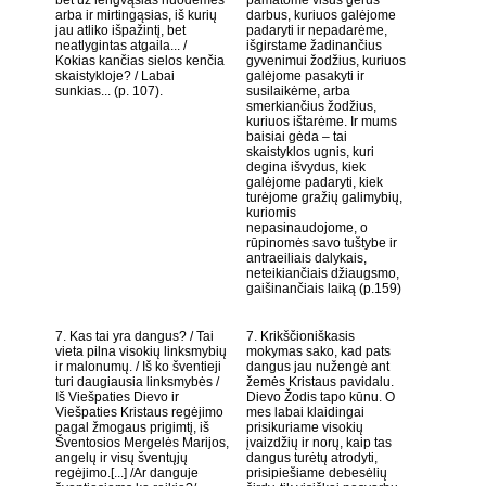
bet už lengvąsias nuodėmes
pamatome visus gerus
arba ir mirtingąsias, iš kurių
darbus, kuriuos galėjome
jau atliko išpažintį, bet
padaryti ir nepadarėme,
neatlygintas atgaila... /
išgirstame žadinančius
Kokias kančias sielos kenčia
gyvenimui žodžius, kuriuos
skaistykloje? / Labai
galėjome pasakyti ir
sunkias... (p. 107).
susilaikėme, arba
smerkiančius žodžius,
kuriuos ištarėme. Ir mums
baisiai gėda – tai
skaistyklos ugnis, kuri
degina išvydus, kiek
galėjome padaryti, kiek
turėjome gražių galimybių,
kuriomis
nepasinaudojome, o
rūpinomės savo tuštybe ir
antraeiliais dalykais,
neteikiančiais džiaugsmo,
gaišinančiais laiką (p.159)
7. Kas tai yra dangus? / Tai
7. Krikščioniškasis
vieta pilna visokių linksmybių
mokymas sako, kad pats
ir malonumų. / Iš ko šventieji
dangus jau nužengė ant
turi daugiausia linksmybės /
žemės Kristaus pavidalu.
Iš Viešpaties Dievo ir
Dievo Žodis tapo kūnu. O
Viešpaties Kristaus regėjimo
mes labai klaidingai
pagal žmogaus prigimtį, iš
prisikuriame visokių
Šventosios Mergelės Marijos,
įvaizdžių ir norų, kaip tas
angelų ir visų šventųjų
dangus turėtų atrodyti,
regėjimo.[...] /Ar danguje
prisipiešiame debesėlių