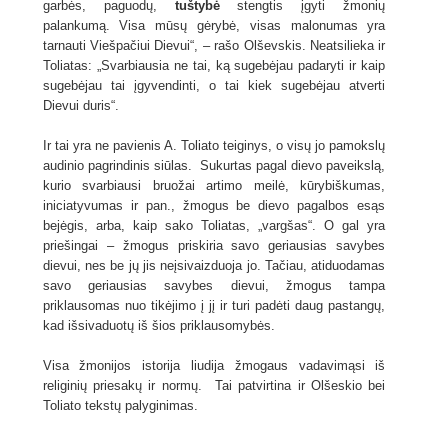
garbės, paguodų,
tuštybė
stengtis įgyti žmonių
palankumą. Visa mūsų gėrybė, visas malonumas yra
tarnauti Viešpačiui Dievui“, – rašo Olševskis. Neatsilieka ir
Toliatas: „Svarbiausia ne tai, ką sugebėjau padaryti ir kaip
sugebėjau tai įgyvendinti, o tai kiek sugebėjau atverti
Dievui duris“.
Ir tai yra ne pavienis A. Toliato teiginys, o visų jo pamokslų
audinio pagrindinis siūlas. Sukurtas pagal dievo paveikslą,
kurio svarbiausi bruožai artimo meilė, kūrybiškumas,
iniciatyvumas ir pan., žmogus be dievo pagalbos esąs
bejėgis, arba, kaip sako Toliatas, „vargšas“. O gal yra
priešingai – žmogus priskiria savo geriausias savybes
dievui, nes be jų jis neįsivaizduoja jo. Tačiau, atiduodamas
savo geriausias savybes dievui, žmogus tampa
priklausomas nuo tikėjimo į jį ir turi padėti daug pastangų,
kad išsivaduotų iš šios priklausomybės.
Visa žmonijos istorija liudija žmogaus vadavimąsi iš
religinių priesakų ir normų. Tai patvirtina ir Olšeskio bei
Toliato tekstų palyginimas.