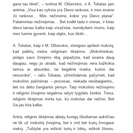
gana tau tikėti“, – tvirtina M. Olševskis, o A. Toliatas jam
antrina: „Visa kas vyksta yra Dievo rankose, ir mes esame
Jo rankose… Mes nežinome, kokie yra Dievo planai“.
Palaimintas nežinojimas… Bet kodėl tada ir vienas, ir kitas
dievo tarnas kalba kaip visažiniai, nurodydami mums, kaip
mes turime gyventi, kaip elgtis, kuo tikėti…
A. Toliatas, kaip ir M. Olševskis, stengiasi apriboti mokslą,
kad paliktų vietos religiniam tikėjimui. „Mokslininkas,
priėjęs savo žinojimo ribą, pripažįsta, kad esama daug
daugiau, negu jis atrado, kad nežinojimas nėra kažkokia
tamsa ar absurdas, tai begalinė tvarka, kurios dar
nesuvokė“, – rašo Toliatas, užmiršdamas pažymėti, kad
mokslinis pažinimas – procesas, niekada nesibaigiantis,,
bet vis dėlto žengiantis pirmyn. Tarp mokslinio nežinojimo
ir religinio žinojimo negalima rašyti lygybės ženklo. Tiesa,
religinis tikėjimas minta tuo, ko mokslas dar nežino. Bet
čia jau kita kalba.
Antra, religinis tikėjimas abiejų kunigų iškeliamas aukščiau
ne tik už mokslinį žinojimą, bet ir virš bet kurių žmogaus
siekių. „Tuštybė yra ieškoti turtų ir lobių, ieškoti šlovės,