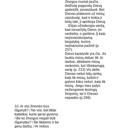
Žmogus nuolat jaučia
didžiulę pagundą Dievą
apibrėžti, įsivaizduoti. Bet
Dievas platesnis už mūsų
vaizduotę, kad ir kokia ji
būtų laki, ji apriboja Dievą.
... Elijas užsidengia veidą,
kad nevaržytų Dievo, jis
nedreba, o garbina Jį kaip
neįsivaizduojamą
begalybę, kurios
neįmanoma pažinti (p.
257).
Dievo karalystė yra čia. Jis
laukia mūsų dabar, tik Jo
darbai, atliekami mūsų
rankomis, turi išliekamąją
vertę (p. 223) Vis dėlto
Dievas neturi kitų rankų,
kaip tik mūsų, turbūt ir
galvos kitos neturi, kaip tik
mūsų. Jeigu mes patys
nežengsime teisingų
žingsnių, tai ir Dievas
nepadės (p.299).
10. Ar visi žmonės bus
išganyti? / Ne visi, bet tiktai
katalikai, kurie gerai gyvena.
/ Be ko žmogus negali būti
išganytas? / Be tikėjimo ir be
gerų darbų. / Ar nebus