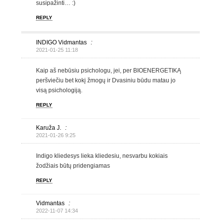
susipažinti… :)
REPLY
INDIGO Vidmantas
:
2021-01-25 11:18
Kaip aš nebūsiu psichologu, jei, per BIOENERGETIKĄ
peršviečiu bet kokį žmogų ir Dvasiniu būdu matau jo
visą psichologiją.
REPLY
Karuža J.
:
2021-01-26 9:25
Indigo kliedesys lieka kliedesiu, nesvarbu kokiais
žodžiais būtų pridengiamas
REPLY
Vidmantas
:
2022-11-07 14:34