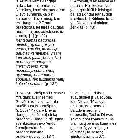
8. Ar mužikams danguje
8. Atrodytų, siekiamybė yra
reikės tarnauti ponams/
neturėti. Ne. Siekiamybė
Nereikės, tenai visi bus vieno
yra neprisirišti ir teisingai
Dievo sūnumis, kaip ir
bei atsakingai panaudoti
kalbame: „Tėve mūsų, kurs
išteklius.[...]. Biblijoje turtas
esi danguose? Tenai
yra Dievo palaiminimo
prasčiokas, jei turės daugiau
ženklas (p. 48).
nuopelnų, bus aukštesnis už
karalių. [...] (p.132)
Kentėdamas pagundas,
atmink, jog dangus yra
vertas, kad čia, pasaulyje
daugiau kentėtume. Visam
tam ateis galas, bet niekad
nebus galo dangaus
linksmybėms, kurių
nusipelnysi per trumpą
gyvenimą, per trumpus
sopulius. Ten tūkstantis metų
kaip viena diena
(p. 132)
9. Kas yra Viešpats Dievas? /
9. Vaikai, o kartais ir
Yra dangaus ir žemės
suaugusieji įsivaizduoja,
Sutvėrėjas ir visų tvarinių
kad Dievas Tėvas yra
aukščiausiasis Viešpats
abstraktus senelis su
(p.133) / Ką daro Dievas
barzda ir sėdi ant
danguje, ką žemėje ir ką
debesėlio, Tačiau Dievas
pragare?/ Danguje džiugina
Tėvas labai konkretus. Tai
šventuosius savo Veidu,
yra mūsų patirtis, kurią mes
žemėje valdo žmones,
galime išgyventi, jeigu
pragare kankina
leisimės į tą kelionę –
prakeiktuosius (p. 137).
Eucharistiją (p. 207).