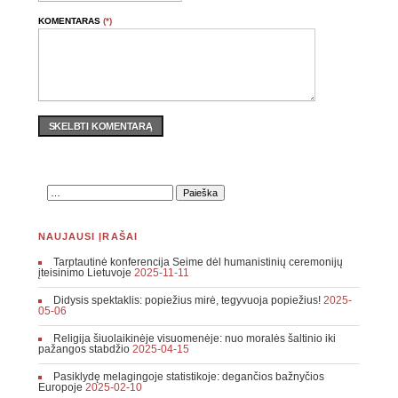
KOMENTARAS
(*)
SKELBTI KOMENTARĄ
NAUJAUSI ĮRAŠAI
Tarptautinė konferencija Seime dėl humanistinių ceremonijų
įteisinimo Lietuvoje
2025-11-11
Didysis spektaklis: popiežius mirė, tegyvuoja popiežius!
2025-
05-06
Religija šiuolaikinėje visuomenėje: nuo moralės šaltinio iki
pažangos stabdžio
2025-04-15
Pasiklydę melagingoje statistikoje: degančios bažnyčios
Europoje
2025-02-10