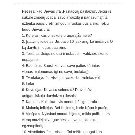
Netiesa, kad Dievas yra „Paslapčių paslaptis“. Jeigu jis
sukūrė žmogų „pagal savo atvaizdą ir panašumą“, tai
užtenka pasižiūrėti į žmogų, ir viskas bus aišku. Tokiu
būdu Dievas yra:
1. Kūrėjas. Kas gi sukūrė pragarą Žemėje?
2. Įstatymų leidėjas. Jis davė 10 įsakymų, ko nedaryti. O
ką daryti, žmogus pats žino.
3. Teisėjas. Jeigu neteisi ir nebausi – valdžios skonio
nepajausi.
4. Baudėjas. Bausti kreivus savo paties kūrinius –
vienas malonumas (gi ne save, brokdarį)…
5. Tvarkdarys. Jis viską sutvarko, bet velnias vėl
išdarko.
6. Kovotojas. Kova su šėtonu už Dievo būvį –
antgamtiškojo darvinizmo dėsnis.
7. Karalius. Koks kareivis nenori būti generolu…
8. Malonių teikėjas. Bet tik tiems, kurie klūpo ir prašo…
9. Viešpats. Nykstant monarchijoms, reikia palikti nors
vieną muziejinį vergovinės santvarkos autokrato
egzempliorių.
10. Absoliutas. Jis – viskas. Tai reiškia, pagal kun.