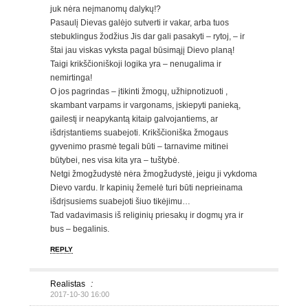
juk nėra neįmanomų dalykų!?
Pasaulį Dievas galėjo sutverti ir vakar, arba tuos
stebuklingus žodžius Jis dar gali pasakyti – rytoj, – ir
štai jau viskas vyksta pagal būsimąjį Dievo planą!
Taigi krikščioniškoji logika yra – nenugalima ir
nemirtinga!
O jos pagrindas – įtikinti žmogų, užhipnotizuoti ,
skambant varpams ir vargonams, įskiepyti panieką,
gailestį ir neapykantą kitaip galvojantiems, ar
išdrįstantiems suabejoti. Krikščioniška žmogaus
gyvenimo prasmė tegali būti – tarnavime mitinei
būtybei, nes visa kita yra – tuštybė.
Netgi žmogžudystė nėra žmogžudystė, jeigu ji vykdoma
Dievo vardu. Ir kapinių žemelė turi būti neprieinama
išdrįsusiems suabejoti šiuo tikėjimu…
Tad vadavimasis iš religinių priesakų ir dogmų yra ir
bus – begalinis.
REPLY
Realistas
:
2017-10-30 16:00