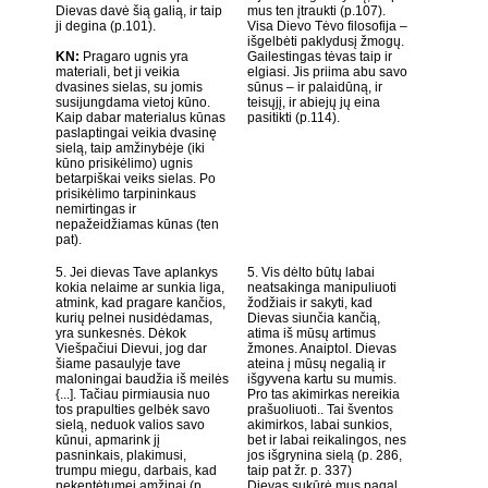
Dievas davė šią galią, ir taip
mus ten įtraukti (p.107).
ji degina (p.101).
Visa Dievo Tėvo filosofija –
išgelbėti paklydusį žmogų.
KN:
Pragaro ugnis yra
Gailestingas tėvas taip ir
materiali, bet ji veikia
elgiasi. Jis priima abu savo
dvasines sielas, su jomis
sūnus – ir palaidūną, ir
susijungdama vietoj kūno.
teisųjį, ir abiejų jų eina
Kaip dabar materialus kūnas
pasitikti (p.114).
paslaptingai veikia dvasinę
sielą, taip amžinybėje (iki
kūno prisikėlimo) ugnis
betarpiškai veiks sielas. Po
prisikėlimo tarpininkaus
nemirtingas ir
nepažeidžiamas kūnas (ten
pat).
5. Jei dievas Tave aplankys
5. Vis dėlto būtų labai
kokia nelaime ar sunkia liga,
neatsakinga manipuliuoti
atmink, kad pragare kančios,
žodžiais ir sakyti, kad
kurių pelnei nusidėdamas,
Dievas siunčia kančią,
yra sunkesnės. Dėkok
atima iš mūsų artimus
Viešpačiui Dievui, jog dar
žmones. Anaiptol. Dievas
šiame pasaulyje tave
ateina į mūsų negalią ir
maloningai baudžia iš meilės
išgyvena kartu su mumis.
{...]. Tačiau pirmiausia nuo
Pro tas akimirkas nereikia
tos prapulties gelbėk savo
prašuoliuoti.. Tai šventos
sielą, neduok valios savo
akimirkos, labai sunkios,
kūnui, apmarink jį
bet ir labai reikalingos, nes
pasninkais, plakimusi,
jos išgrynina sielą (p. 286,
trumpu miegu, darbais, kad
taip pat žr. p. 337)
nekentėtumei amžinai (p.
Dievas sukūrė mus pagal