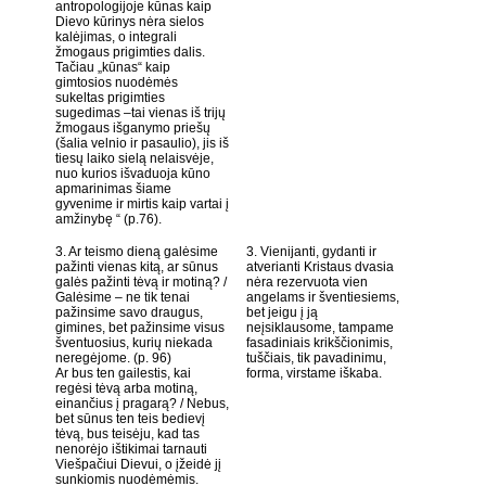
antropologijoje kūnas kaip
Dievo kūrinys nėra sielos
kalėjimas, o integrali
žmogaus prigimties dalis.
Tačiau „kūnas“ kaip
gimtosios nuodėmės
sukeltas prigimties
sugedimas –tai vienas iš trijų
žmogaus išganymo priešų
(šalia velnio ir pasaulio), jis iš
tiesų laiko sielą nelaisvėje,
nuo kurios išvaduoja kūno
apmarinimas šiame
gyvenime ir mirtis kaip vartai į
amžinybę “ (p.76).
3. Ar teismo dieną galėsime
3. Vienijanti, gydanti ir
pažinti vienas kitą, ar sūnus
atverianti Kristaus dvasia
galės pažinti tėvą ir motiną? /
nėra rezervuota vien
Galėsime – ne tik tenai
angelams ir šventiesiems,
pažinsime savo draugus,
bet jeigu į ją
gimines, bet pažinsime visus
neįsiklausome, tampame
šventuosius, kurių niekada
fasadiniais krikščionimis,
neregėjome. (p. 96)
tuščiais, tik pavadinimu,
Ar bus ten gailestis, kai
forma, virstame iškaba.
regėsi tėvą arba motiną,
einančius į pragarą? / Nebus,
bet sūnus ten teis bedievį
tėvą, bus teisėju, kad tas
nenorėjo ištikimai tarnauti
Viešpačiui Dievui, o įžeidė jį
sunkiomis nuodėmėmis.