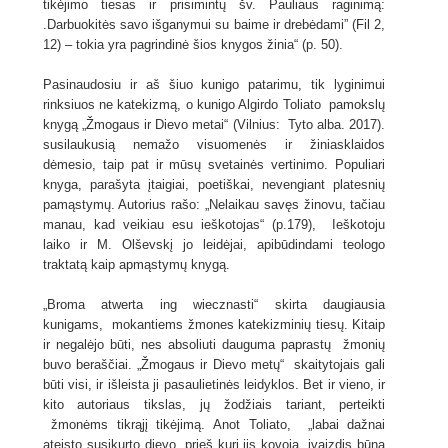
tikėjimo tiesas ir prisimintų šv. Pauliaus raginimą:
.Darbuokitės savo išganymui su baime ir drebėdami” (Fil 2,
12) – tokia yra pagrindinė šios knygos žinia“ (p. 50).
Pasinaudosiu ir aš šiuo kunigo patarimu, tik lyginimui
rinksiuos ne katekizmą, o kunigo Algirdo Toliato pamokslų
knygą „Žmogaus ir Dievo metai“ (Vilnius: Tyto alba. 2017).
susilaukusią nemažo visuomenės ir žiniasklaidos
dėmesio, taip pat ir mūsų svetainės vertinimo. Populiari
knyga, parašyta įtaigiai, poetiškai, nevengiant platesnių
pamąstymų. Autorius rašo: „Nelaikau savęs žinovu, tačiau
manau, kad veikiau esu ieškotojas“ (p.179), Ieškotoju
laiko ir M. Olševskį jo leidėjai, apibūdindami teologo
traktatą kaip apmąstymų knygą.
„Broma atwerta ing wiecznasti“ skirta daugiausia
kunigams, mokantiems žmones katekizminių tiesų. Kitaip
ir negalėjo būti, nes absoliuti dauguma paprastų žmonių
buvo beraščiai. „Žmogaus ir Dievo metų“ skaitytojais gali
būti visi, ir išleista ji pasaulietinės leidyklos. Bet ir vieno, ir
kito autoriaus tikslas, jų žodžiais tariant, perteikti
žmonėms tikrąjį tikėjimą. Anot Toliato, „labai dažnai
ateisto susikurto dievo, prieš kurį jis kovoja, įvaizdis būna