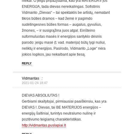
niekai. O jeigu pripažįstama, kad yra MATERIJA ir jos
ENERGIJA, tada dievas nereikalingas. Sofistinis
Vidmanto „Dievas“ – tai spektaklis be artistų, nematant
tikros būties dramos – kad žemė ir pagimdo
sudėtingesnes būties formas – augalus, gyvulius,
žmones, – ir susigrąžina juos atgal. Einšteino
suformuluotas masės ir energijos santykio dėsnis
parodo: jeigu masė (t. vad. materija) būtų lygi nuliui,
neliktų ir energijos. Pasirodo, Vidmanto „Loge“ nėra
jokios logikos, jau nekalbant apie tiesą.
REPLY
Vidmantas
:
2021-01-24 18:47
DIEVAS ABSOLIUTAS !
Gerbiami skaitytojai, pirmiausiai paaiškinsiu, kas yra
DIEVAS !. Dievas, tai BE MATERIJOS energijos –
energijų šaltiniai, turintys neutralumo nulinę ir
pozitivumo teigiamą charakteristikas.
http://vidmantas.puslapiai.lt