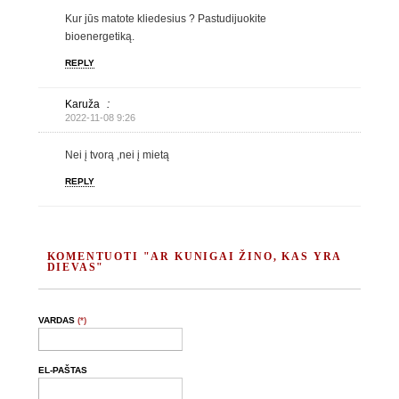
Kur jūs matote kliedesius ? Pastudijuokite
bioenergetiką.
REPLY
Karuža
:
2022-11-08 9:26
Nei į tvorą ,nei į mietą
REPLY
KOMENTUOTI "AR KUNIGAI ŽINO, KAS YRA
DIEVAS"
VARDAS
(*)
EL-PAŠTAS