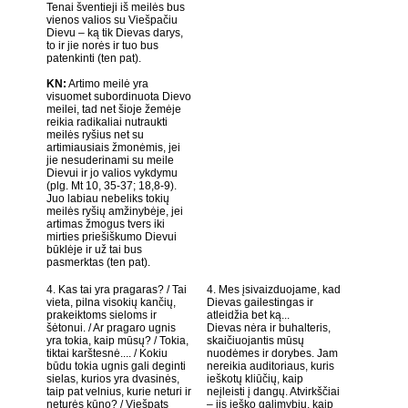
Tenai šventieji iš meilės bus
vienos valios su Viešpačiu
Dievu – ką tik Dievas darys,
to ir jie norės ir tuo bus
patenkinti (ten pat).
KN:
Artimo meilė yra
visuomet subordinuota Dievo
meilei, tad net šioje žemėje
reikia radikaliai nutraukti
meilės ryšius net su
artimiausiais žmonėmis, jei
jie nesuderinami su meile
Dievui ir jo valios vykdymu
(plg. Mt 10, 35-37; 18,8-9).
Juo labiau nebeliks tokių
meilės ryšių amžinybėje, jei
artimas žmogus tvers iki
mirties priešiškumo Dievui
būklėje ir už tai bus
pasmerktas (ten pat).
4. Kas tai yra pragaras? / Tai
4. Mes įsivaizduojame, kad
vieta, pilna visokių kančių,
Dievas gailestingas ir
prakeiktoms sieloms ir
atleidžia bet ką...
šėtonui. / Ar pragaro ugnis
Dievas nėra ir buhalteris,
yra tokia, kaip mūsų? / Tokia,
skaičiuojantis mūsų
tiktai karštesnė.... / Kokiu
nuodėmes ir dorybes. Jam
būdu tokia ugnis gali deginti
nereikia auditoriaus, kuris
sielas, kurios yra dvasinės,
ieškotų kliūčių, kaip
taip pat velnius, kurie neturi ir
neįleisti į dangų. Atvirkščiai
neturės kūno? / Viešpats
– jis ieško galimybių, kaip