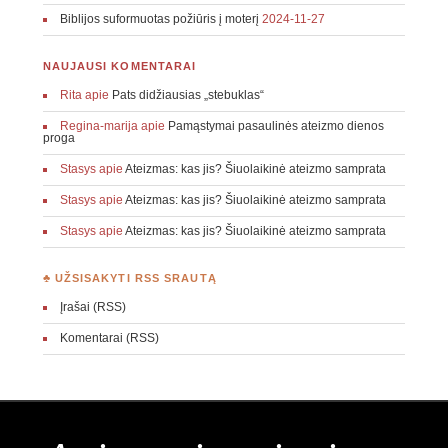
Biblijos suformuotas požiūris į moterį
2024-11-27
NAUJAUSI KOMENTARAI
Rita
apie
Pats didžiausias „stebuklas“
Regina-marija
apie
Pamąstymai pasaulinės ateizmo dienos
proga
Stasys
apie
Ateizmas: kas jis? Šiuolaikinė ateizmo samprata
Stasys
apie
Ateizmas: kas jis? Šiuolaikinė ateizmo samprata
Stasys
apie
Ateizmas: kas jis? Šiuolaikinė ateizmo samprata
♣ UŽSISAKYTI RSS SRAUTĄ
Įrašai (RSS)
Komentarai (RSS)