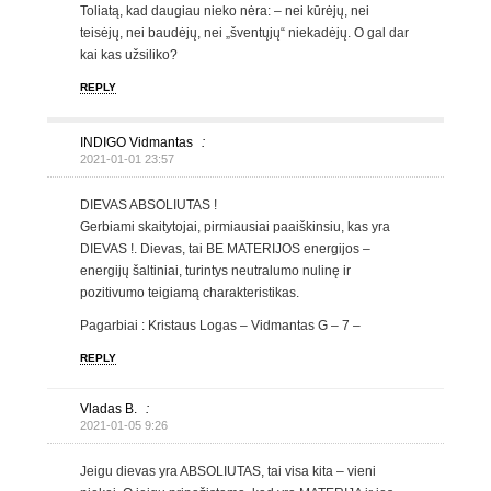
Toliatą, kad daugiau nieko nėra: – nei kūrėjų, nei
teisėjų, nei baudėjų, nei „šventųjų“ niekadėjų. O gal dar
kai kas užsiliko?
REPLY
INDIGO Vidmantas
:
2021-01-01 23:57
DIEVAS ABSOLIUTAS !
Gerbiami skaitytojai, pirmiausiai paaiškinsiu, kas yra
DIEVAS !. Dievas, tai BE MATERIJOS energijos –
energijų šaltiniai, turintys neutralumo nulinę ir
pozitivumo teigiamą charakteristikas.
Pagarbiai : Kristaus Logas – Vidmantas G – 7 –
REPLY
Vladas B.
:
2021-01-05 9:26
Jeigu dievas yra ABSOLIUTAS, tai visa kita – vieni