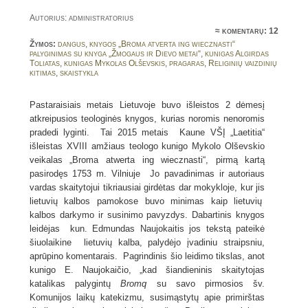
Autorius: administratorius
≈
komentarų: 12
Žymos:
dangus
,
knygos „Broma atverta ing wiecznasti“
palyginimas su knyga „Žmogaus ir Dievo metai“
,
kunigas Algirdas
Toliatas
,
kunigas Mykolas Olševskis
,
pragaras
,
Religinių vaizdinių
kitimas
,
skaistykla
Pastaraisiais metais Lietuvoje buvo išleistos 2 dėmesį
atkreipusios teologinės knygos, kurias noromis nenoromis
pradedi lyginti. Tai 2015 metais Kaune VŠĮ „Laetitia“
išleistas XVIII amžiaus teologo kunigo Mykolo Olševskio
veikalas „Broma atwerta ing wiecznasti“, pirmą kartą
pasirodęs 1753 m. Vilniuje Jo pavadinimas ir autoriaus
vardas skaitytojui tikriausiai girdėtas dar mokykloje, kur jis
lietuvių kalbos pamokose buvo minimas kaip lietuvių
kalbos darkymo ir susinimo pavyzdys. Dabartinis knygos
leidėjas kun. Edmundas Naujokaitis jos tekstą pateikė
šiuolaikine lietuvių kalba, palydėjo įvadiniu straipsniu,
aprūpino komentarais. Pagrindinis šio leidimo tikslas, anot
kunigo E. Naujokaičio, „kad šiandieninis skaitytojas
katalikas palygintų
Brom
q
su savo pirmosios šv.
Komunijos laikų katekizmu, susimąstytų apie primirštas