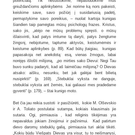
potencialą. Tik nesustokime, nepasiduokime mus
gniuždančioms aplinkybėms Jei norime ką nors pakeisti,
keiskime save, savo požiūrį į susidariusią padėtį,
permąstykime savo poreikius, – nuolat kartoja kunigas
šiandien taip pamėgtas mūsų psichologų frazes. Kristus,
sako jis, „atėjo ne mūsų problemų spręsti. o mūsų
išlaisvinti, kad patys imtume tą daryti, patys žengtume
žingsnį, nebijotume, taptume aktyvūs, keistumėmės ir
keistume aplinkybes (p. 89). Kad būtų įtaigiau, kunigas
papasakoja net anekdotą: esą, vienas žmogus, labai
norėjęs išlošti milijoną, „po mirties sako Dievui: Negi Tau
buvo sunku padaryti, kad aš laimėčiau milijoną? O Dievas
atsako: aišku, nesunku, bet juk galėjai bent bilietą
nusipirkti!“ (p. 169). „Stebuklai vyksta ne danguje,
stebuklai vyksta ant žemės, kai galiausi mes pradedame
gyventi“ (p. 179), – štai kunigo moto.
Bet čia jau reikia sustoti ir pasižiūrėti, kokie M. Olševskio
ir A. Toliato postulatai sutampa, kokiais klausimais jie
sutaria. Ogi, pirmiausia , kad religinis tikėjimas yra
nepavaldus jokiam žinojimui ir pažinimui. Kad patirtum
dievo daromų stebuklų galią, pirmiausia turi aklai tikėti.
„Kokiu būdu Viešpats Dievas yra visur, tu to neišmanysi,