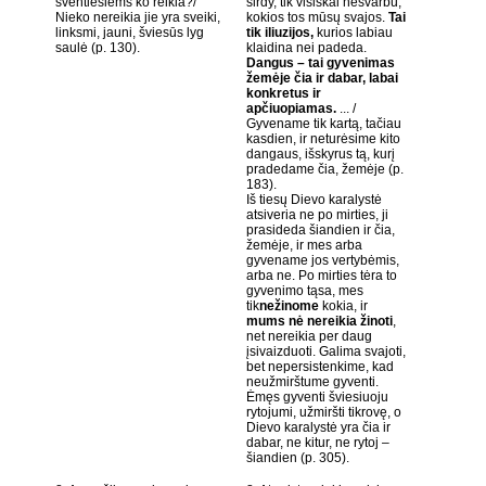
šventiesiems ko reikia?/
širdy, tik visiškai nesvarbu,
Nieko nereikia jie yra sveiki,
kokios tos mūsų svajos.
Tai
linksmi, jauni, šviesūs lyg
tik iliuzijos,
kurios labiau
saulė (p. 130).
klaidina nei padeda.
Dangus – tai gyvenimas
žemėje čia ir dabar, labai
konkretus ir
apčiuopiamas.
... /
Gyvename tik kartą, tačiau
kasdien, ir neturėsime kito
dangaus, išskyrus tą, kurį
pradedame čia, žemėje (p.
183).
Iš tiesų Dievo karalystė
atsiveria ne po mirties, ji
prasideda šiandien ir čia,
žemėje, ir mes arba
gyvename jos vertybėmis,
arba ne. Po mirties tėra to
gyvenimo tąsa, mes
tik
nežinome
kokia, ir
mums nė nereikia žinoti
,
net nereikia per daug
įsivaizduoti. Galima svajoti,
bet nepersistenkime, kad
neužmirštume gyventi.
Ėmęs gyventi šviesiuoju
rytojumi, užmiršti tikrovę, o
Dievo karalystė yra čia ir
dabar, ne kitur, ne rytoj –
šiandien (p. 305).