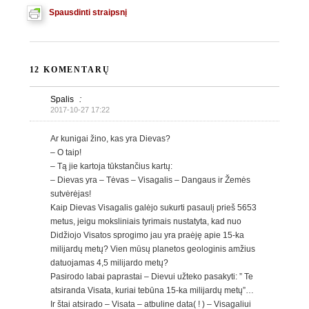
Spausdinti straipsnį
12 KOMENTARŲ
Spalis
:
2017-10-27 17:22
Ar kunigai žino, kas yra Dievas?
– O taip!
– Tą jie kartoja tūkstančius kartų:
– Dievas yra – Tėvas – Visagalis – Dangaus ir Žemės
sutvėrėjas!
Kaip Dievas Visagalis galėjo sukurti pasaulį prieš 5653
metus, jeigu moksliniais tyrimais nustatyta, kad nuo
Didžiojo Visatos sprogimo jau yra praėję apie 15-ka
milijardų metų? Vien mūsų planetos geologinis amžius
datuojamas 4,5 milijardo metų?
Pasirodo labai paprastai – Dievui užteko pasakyti: ” Te
atsiranda Visata, kuriai tebūna 15-ka milijardų metų”…
Ir štai atsirado – Visata – atbuline data( ! ) – Visagaliui