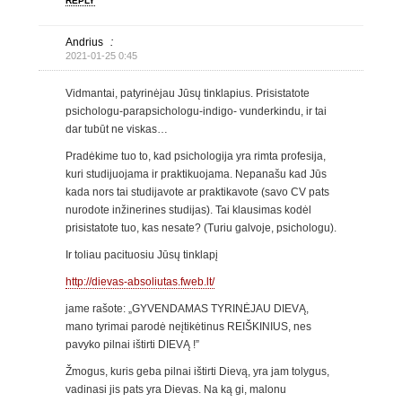
REPLY
Andrius
:
2021-01-25 0:45
Vidmantai, patyrinėjau Jūsų tinklapius. Prisistatote
psichologu-parapsichologu-indigo- vunderkindu, ir tai
dar tubūt ne viskas…
Pradėkime tuo to, kad psichologija yra rimta profesija,
kuri studijuojama ir praktikuojama. Nepanašu kad Jūs
kada nors tai studijavote ar praktikavote (savo CV pats
nurodote inžinerines studijas). Tai klausimas kodėl
prisistatote tuo, kas nesate? (Turiu galvoje, psichologu).
Ir toliau pacituosiu Jūsų tinklapį
http://dievas-absoliutas.fweb.lt/
jame rašote: „GYVENDAMAS TYRINĖJAU DIEVĄ,
mano tyrimai parodė neįtikėtinus REIŠKINIUS, nes
pavyko pilnai ištirti DIEVĄ !”
Žmogus, kuris geba pilnai ištirti Dievą, yra jam tolygus,
vadinasi jis pats yra Dievas. Na ką gi, malonu