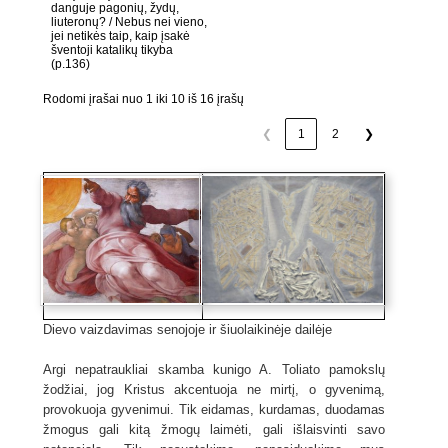
danguje pagonių, žydų,
liuteronų? / Nebus nei vieno,
jei netikės taip, kaip įsakė
šventoji katalikų tikyba
(p.136)
Rodomi įrašai nuo 1 iki 10 iš 16 įrašų
❮
1
2
❯
Dievo vaizdavimas senojoje ir šiuolaikinėje dailėje
Argi nepatraukliai skamba kunigo A. Toliato pamokslų
žodžiai, jog Kristus akcentuoja ne mirtį, o gyvenimą,
provokuoja gyvenimui. Tik eidamas, kurdamas, duodamas
žmogus gali kitą žmogų laimėti, gali išlaisvinti savo