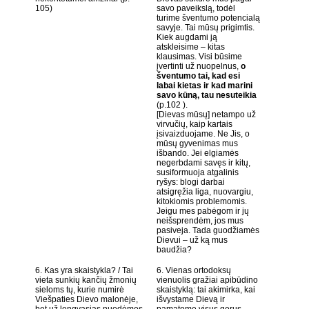
105)
savo paveikslą, todėl
turime šventumo potencialą
savyje. Tai mūsų prigimtis.
Kiek augdami ją
atskleisime – kitas
klausimas. Visi būsime
įvertinti už nuopelnus,
o
šventumo tai, kad esi
labai kietas ir kad marini
savo kūną, tau nesuteikia
(p.102 ).
[Dievas mūsų] netampo už
virvučių, kaip kartais
įsivaizduojame. Ne Jis, o
mūsų gyvenimas mus
išbando. Jei elgiamės
negerbdami savęs ir kitų,
susiformuoja atgalinis
ryšys: blogi darbai
atsigręžia liga, nuovargiu,
kitokiomis problemomis.
Jeigu mes pabėgom ir jų
neišsprendėm, jos mus
pasiveja. Tada guodžiamės
Dievui – už ką mus
baudžia?
6. Kas yra skaistykla? / Tai
6. Vienas ortodoksų
vieta sunkių kančių žmonių
vienuolis gražiai apibūdino
sieloms tų, kurie numirė
skaistyklą: tai akimirka, kai
Viešpaties Dievo malonėje,
išvystame Dievą ir