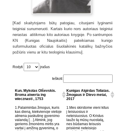
[Kad skaitytojams būtų patogiau, cituojami lyginamii
teiginiai sunumeruoti. Kartais kurio nors autoriaus teiginiui
nerastas atitikmuo kito autoriaus knygoje. Po santrumpos
KN (Kunigas Naujokaitis) pateikiamas kunigo
suformuluotas oficialus šiuolaikinės katalikų bažnyčios
požiūris vienu ar kitu teologiniu klausimu].
Rodyti
įrašus
Ieškoti:
Kun. Mykolas Olševskis.
Kunigas Algirdas Toliatas.
Broma atwerta ing
Žmogaus ir Dievo metai,
wiecznasti , 1753
2017
1.Palaimintas žmogus, kuris
1.Mes skirstome vieni kitus
kas dieną, kiekvienoje vietoje
į teisiuosius ir
atmena paskutinę gyvenimo
neteisiuosius. O Kristus
valandą […].Atmink, jog
laužo tą mūsų nuostatą,
geriems žmonėms mirtis yra
nes būdamas teisusis
vartai į amžiną gyvenimą, o
prisiėmė neteisiojo