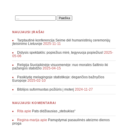
NAUJAUSI ĮRAŠAI
Tarptautinė konferencija Seime dėl humanistinių ceremonijų
įteisinimo Lietuvoje
2025-11-11
Didysis spektaklis: popiežius mirė, tegyvuoja popiežius!
2025-
05-06
Religija šiuolaikinėje visuomenėje: nuo moralės šaltinio iki
pažangos stabdžio
2025-04-15
Pasiklydę melagingoje statistikoje: degančios bažnyčios
Europoje
2025-02-10
Biblijos suformuotas požiūris į moterį
2024-11-27
NAUJAUSI KOMENTARAI
Rita
apie
Pats didžiausias „stebuklas“
Regina-marija
apie
Pamąstymai pasaulinės ateizmo dienos
proga