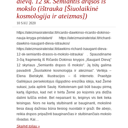
dievą. 12 sk. Semiantis drąsos iš
mokslo (ištrauka [Šiuolaikinė
kosmologija ir ateizmas])
10 SAU 2020
https://ateizmasirateistai.lt/ricardo-dawkinso-ricardo-dokinso-
nauja-knyga-pristatant/ https://ateizmasirateistai.lt/richard-
dawkins-isaugant-dieva-istraukos/
https://ateizmasirateistai.lt/dawkins-richard-isaugant-dieva-
12-sk-semiantis-drasos-is-mokslo-istrauka/ . Spausdiname
3-čią fragmentą Iš Ričardo Dokinso knygos „Išaugant Dievą“
12 skyriaus „Semiantis drąsos iš mokslo“. Ją būtų galima
pavadinti „Šiuolaikinė kosmologija ir ateizmas“. Vertėja –
Elena Bielskytė. Iliustracijos – iš interneto. Praeityje
Galilėjaus persekiotojus išgąsdino ereziška idėja, kad Žemė
sukasi, juda aplink Saulę. Kiekvienam gali būti baugu pirmą
kartą išgirdus, kad net ir tvirta Žemė po kojomis yra didžia
dalimi tuščia erdvė. Bet nepaisant to, teiginys vis tiek lieka
teisingas. Nors ne kartą stulbinanti ar bauginanti, mokslinė
tiesa daug dažniau būna tiesiog nuostabi ir graži. Be abejo,
reikia drąsos pripažinti bauginančias ir stulbinančiais mokslo
išvadas. Kai…
Skaityti toliau »