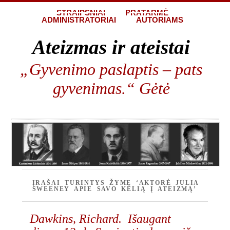
STRAIPSNIAI
PRATARMĖ
ADMINISTRATORIAI
AUTORIAMS
Ateizmas ir ateistai
„Gyvenimo paslaptis – pats
gyvenimas.“ Gėtė
ĮRAŠAI TURINTYS ŽYMĘ ‘AKTORĖ JULIA
SWEENEY APIE SAVO KELIĄ Į ATEIZMĄ’
Dawkins, Richard. Išaugant