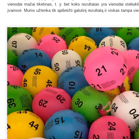
vienodai mažai tikėtinas, t. y. bet koks rezultatas yra vienodai stebuk
įvairovė. Mums užtenka tik apibrėžti galutinį rezultatą ir viskas tampa