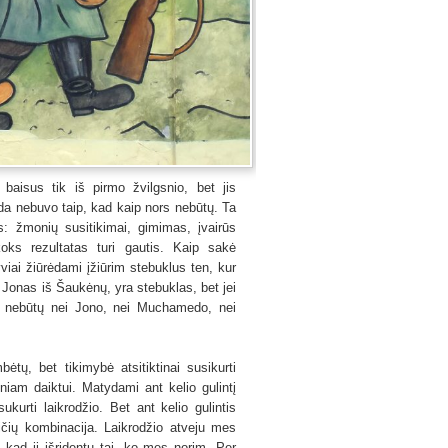
 baisus tik iš pirmo žvilgsnio, bet jis
ada nebuvo taip, kad kaip nors nebūtų. Ta
: žmonių susitikimai, gimimas, įvairūs
žkoks rezultatas turi gautis. Kaip sakė
viai žiūrėdami įžiūrim stebuklus ten, kur
t Jonas iš Šaukėnų, yra stebuklas, bet jei
i nebūtų nei Jono, nei Muchamedo, nei
bėtų, bet tikimybė atsitiktinai susikurti
iniam daiktui. Matydami ant kelio gulintį
urti laikrodžio. Bet ant kelio gulintis
aičių kombinacija. Laikrodžio atveju mes
kad ji išridentų tai, ko mes norim. Per