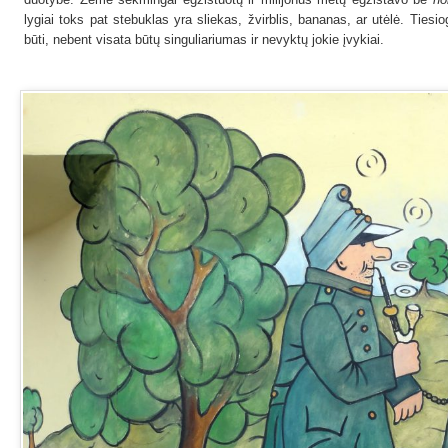
lygiai toks pat stebuklas yra sliekas, žvirblis, bananas, ar utėlė. Tiesi
būti, nebent visata būtų singuliariumas ir nevyktų jokie įvykiai.