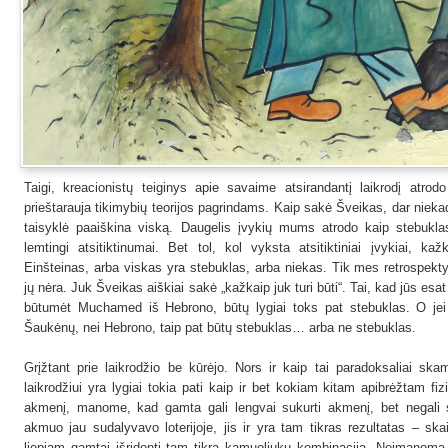
Taigi, kreacionistų teiginys apie savaime atsirandantį laikrodį atrodo
prieštarauja tikimybių teorijos pagrindams. Kaip sakė Šveikas, dar niek
taisyklė paaiškina viską. Daugelis įvykių mums atrodo kaip stebuklas
lemtingi atsitiktinumai. Bet tol, kol vyksta atsitiktiniai įvykiai, ka
Einšteinas, arba viskas yra stebuklas, arba niekas. Tik mes retrospekty
jų nėra. Juk Šveikas aiškiai sakė „kažkaip juk turi būti“. Tai, kad jūs esa
būtumėt Muchamed iš Hebrono, būtų lygiai toks pat stebuklas. O je
Šaukėnų, nei Hebrono, taip pat būtų stebuklas… arba ne stebuklas.
Grįžtant prie laikrodžio be kūrėjo. Nors ir kaip tai paradoksaliai skam
laikrodžiui yra lygiai tokia pati kaip ir bet kokiam kitam apibrėžtam fiz
akmenį, manome, kad gamta gali lengvai sukurti akmenį, bet negali suk
akmuo jau sudalyvavo loterijoje, jis ir yra tam tikras rezultatas – sk
liepiam gamtai išridenti tam tikrą kamuoliukų kombinaciją. Neįmanoma, 