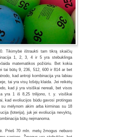
0. Tikimybė ištraukti tam tikrą skaičių
nacija 1, 2, 3, 4 ir 5 yra stebuklinga
klaida matematikos požiūriu. Bet kokia
i tai būtų 9, 236, 512, 600 ir 814 ar bet
atrodo, kad antroji kombinacija yra labiau
je, tai yra visų lošėjų klaida. Jei reikėtų
do, kad ji yra visiškai nereali, bet visos
 yra 1 iš 8,25 trilijono, t. y. visiškai
 Tai, kad evoliucijos būdu gavosi protingas
s su mėlynom akim arba kirminas su 18
ija (loterija), juk jei evoliucija nevyktų,
ia kombinacija būtų neįmanoma.
ybė. Prieš 70 mln. metų žmogus nebuvo
mo sapiens
. Žmogus yra stebuklas, bet