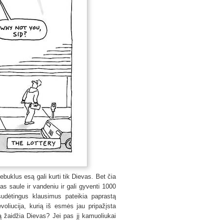
buklus esą gali kurti tik Dievas. Bet čia
s saule ir vandeniu ir gali gyventi 1000
sudėtingus klausimus pateikia paprastą
oliucija, kurią iš esmės jau pripažįsta
iją žaidžia Dievas? Jei pas jį kamuoliukai