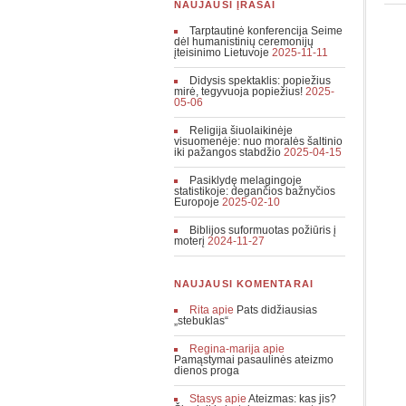
NAUJAUSI ĮRAŠAI
Tarptautinė konferencija Seime
dėl humanistinių ceremonijų
įteisinimo Lietuvoje
2025-11-11
Didysis spektaklis: popiežius
mirė, tegyvuoja popiežius!
2025-
05-06
Religija šiuolaikinėje
visuomenėje: nuo moralės šaltinio
iki pažangos stabdžio
2025-04-15
Pasiklydę melagingoje
statistikoje: degančios bažnyčios
Europoje
2025-02-10
Biblijos suformuotas požiūris į
moterį
2024-11-27
NAUJAUSI KOMENTARAI
Rita
apie
Pats didžiausias
„stebuklas“
Regina-marija
apie
Pamąstymai pasaulinės ateizmo
dienos proga
Stasys
apie
Ateizmas: kas jis?