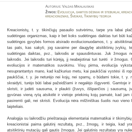
Autorius: Valdas Mikalauskas
Žymos:
Evoliucija
,
gamtos dėsniai ir stebuklai
,
kreaci
kreacionizmas
,
Šveikas
,
Tikimybių teorija
Kreacionistų, t. y. tikinčiųjų pasaulio sutvėrimu, tarpe yra labai pla
sudėtingas organizmas, kaip ir bet koks sudėtingas daiktas turi būti ka
sudėtingos gyvybės formos atsirado evoliucionuodamos, t. y. atsitiktinai
tas pats, kas sakyti, jog savaime per daugybę atsitiktinių įvykių, teg
sudėtingas daiktas, pvz., laikrodis ar spausdintuvas. Juk žmogus 
laikrodis. Jei laikrodis turi kūrėją, jį neabejotinai turi turėti ir žmogu
evoliucijos ir matematikos suvokimu. Visų pirma, evoliucija vyksta
nesuprantantys mano, kad kažkuriuo metu, kai paukščiai vystėsi iš roplių
paukščiai, t. y. jie neturėjo nei kojų, nei sparnų, o būdami tokie, t. y.
skraidyti, turėjo būti labai pažeidžiami ir negalėjo išgyventi. Gamtoje i
skristi, ir judėti sausuma, ir plaukti (žuvys, išlipančios į sausumą, į
gyvūnas vieną rytą atsikėlė ir vietoje priekinių kojų pamatė, kad jam
pasiremti gali, nei skristi. Evoliucija nėra milžiniškas šuolis nuo vieno
laipteliais.
Analogija su laikrodžiu prieštarauja elementariai matematikai ir tikimybių
kreacionistai paima galutinį rezultatą, pvz., žmogų, ir teigia, kad yra
atsitiktinių mutacijų gali gautis žmogus. Jei galutinis rezultatas yra nule