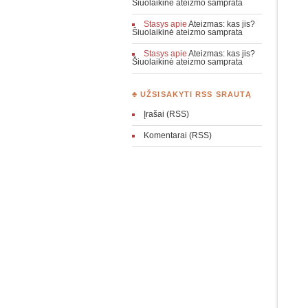
Šiuolaikinė ateizmo samprata
Stasys
apie
Ateizmas: kas jis?
Šiuolaikinė ateizmo samprata
Stasys
apie
Ateizmas: kas jis?
Šiuolaikinė ateizmo samprata
♣ UŽSISAKYTI RSS SRAUTĄ
Įrašai (RSS)
Komentarai (RSS)