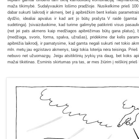
maža tikimybė. Sudalyvaukim lošimo pradžioje. Nusikelkime prieš 100 
dabar sukurti laikrodį ir akmenį, bet jį apibrėžkim bent keliais parametrai
dydžio, idealiai apvalus ir kad ant jo būtų prašyta V raidė (gamtai na
sudėtinga). Įsivaizduokime, kad turime galimybę patikrinti visus pasaul
(net jei pats akmens kaip medžiagos apibrėžimas būtų gana platus), b
(medžiaga, svoris, forma, spalva, užrašas), pridėkime dar kelis parame
apibrėžia laikrodį, ir pamatysime, kad gamta negali sukurti net tokio a
mln. metų jau egzistavo akmenys, taigi tokia loterija nėra teisinga. Prie
nebuvo net užuomazgų. Jeigu atsitiktinių įvykių yra daug, bet koks apib
mažai tikėtinas. Esminis skirtumas yra tas, ar mes žiūrim į reiškinį prieš lo