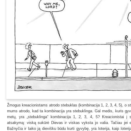
Žmogus kreacionistams atrodo stebuklas (kombinacija 1, 2, 3, 4, 5), o ste
mums atrodo, kad ta kombinacija yra stebuklinga. Gal medis, kuris gyva
metų, yra „stebuklinga“ kombinacija 1, 2, 3, 4, 5? Kreacionistai į 
atsakymą: viską sukūrė Dievas ir viskas vyksta jo valia. Tačiau jei ev
Bažnyčia ir laiko ją dievišku būdu kurti gyvybę, yra loterija, kaip loter