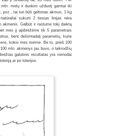
mln. metų ir duokim užduotį gamtai iki
s, pvz., tai turi būti geltonas akmuo, 1 kg
tūraliai sukurti 2 tiesias linijas nėra
io akmenis. Galbūt ir rastume tokį daiktą
et mes jį apibrėžėme tik 5 parametrais
trus, bent dešimtadalį parametrų, kurie
kmens, kokio mes norime. Be to, prieš 100
š 100 mln. akmenys jau buvo, o laikrodžių
rėžtas galutinis rezultatas yra vienodai
teriją ar po loterijos.