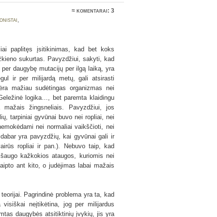
≈
komentarai: 3
onistai
,
čiai paplitęs įsitikinimas, kad bet koks
žkieno sukurtas. Pavyzdžiui, sakyti, kad
 per daugybę mutacijų per ilgą laiką, yra
ul ir per milijardą metų, gali atsirasti
nėra mažiau sudėtingas organizmas nei
s. Geležinė logika…, bet paremta klaidingu
 mažais žingsneliais. Pavyzdžiui, jos
, tarpiniai gyvūnai buvo nei ropliai, nei
 nemokėdami nei normaliai vaikščioti, nei
r dabar yra pavyzdžių, kai gyvūnai gali ir
vairūs ropliai ir pan.). Nebuvo taip, kad
 išaugo kažkokios ataugos, kuriomis nei
 laipto ant kito, o judėjimas labai mažais
 teorijai. Pagrindinė problema yra ta, kad
 visiškai neįtikėtina, jog per milijardus
mtas daugybės atsitiktinių įvykių, jis yra