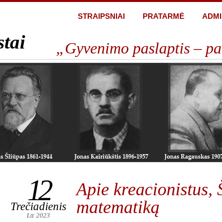
STRAIPSNIAI
PRATARMĖ
ADMI
stai
„Gyvenimo paslaptis – pa
12
Apie kreacionistus, 
matematiką
Trečiadienis
Lie 2023