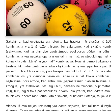
Sakykime, kad evoliucija yra loterija, kai traukiami 5 skaičiai iš 100
kombinaciją yra 1 iš 8,25 trilijono. Jei sakytume, kad skaičių kombi
(sakykime, kad tai tikimybė gauti žmogų evoliucijos būdu), tai būtų 
kombinacija yra nepakartojama ir unikali ir ne mažiau stebuklinga, net je
kokia kita „atsitiktinė“ ar „normali“ kombinacija. Nors iš pirmo žvilgsnio 
tikėtina, tikimybė gauti vieną arba kitą kombinaciją yra lygiai tokia pat. Be
pačiam užbraukti skaičius, joks lošėjas nesirinktų 1, 2, 3, 4, 5, nes atro
kombinacijos yra vienodai nerealios. Absoliučiai bet kokia kombinacija
neįtikėtina, nors atrodo, kad antroji yra „paprastesnė“ ir labiau tikėtina.
žmogus, yra stebuklas, bet jeigu būtų gavęsis ne žmogus, o primata
kojų, būtų lygiai toks pat stebuklas. Svarbu čia yra tai, kad vyksta evoliuc
tai niekas ir neatsirastų arba, kitaip sakant, jei nevyktų loterija, tai jok
Vienas iš evoliucijos rezultatų yra
homo sapiens
, bet tai nėra duot
duotybė. Žemė sėkmingai egzistuotų ir milijonus metų egzistavo be
ho