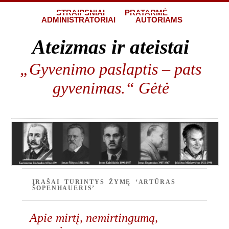
STRAIPSNIAI
PRATARMĖ
ADMINISTRATORIAI
AUTORIAMS
Ateizmas ir ateistai
„Gyvenimo paslaptis – pats
gyvenimas.“ Gėtė
ĮRAŠAI TURINTYS ŽYMĘ ‘ARTŪRAS
ŠOPENHAUERIS’
Apie mirtį, nemirtingumą,