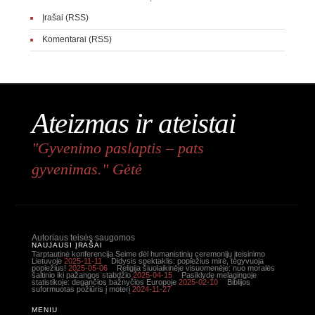
Įrašai (RSS)
Komentarai (RSS)
Ateizmas ir ateistai
"Gyvenimo paslaptis – pats
gyvenimas." Gėtė
Autoriaus teisės saugomos
NAUJAUSI ĮRAŠAI
Tarptautinė konferencija Seime dėl humanistinių ceremonijų įteisinimo
Lietuvoje
2025-11-11
Didysis spektaklis: popiežius mirė, tegyvuoja
popiežius!
2025-05-06
Religija šiuolaikinėje visuomenėje: nuo moralės
šaltinio iki pažangos stabdžio
2025-04-15
Pasiklydę melagingoje
statistikoje: degančios bažnyčios Europoje
2025-02-10
Biblijos
suformuotas požiūris į moterį
2024-11-27
MENIU