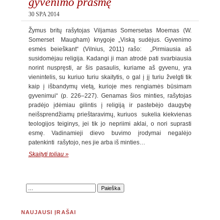
gyvenimo prasmę
30 SPA 2014
Žymus britų rašytojas Viljamas Somersetas Moemas (W.
Somerset Maugham) knygoje „Viską sudėjus. Gyvenimo
esmės beieškant“ (Vilnius, 2011) rašo: „Pirmiausia aš
susidomėjau religija. Kadangi ji man atrodė pati svarbiausia
norint nuspręsti, ar šis pasaulis, kuriame aš gyvenu, yra
vienintelis, su kuriuo turiu skaitytis, o gal į jį turiu žvelgti tik
kaip į išbandymų vietą, kurioje mes rengiamės būsimam
gyvenimui“ (p. 226–227). Genamas šios minties, rašytojas
pradėjo įdėmiau gilintis į religiją ir pastebėjo daugybę
neišsprendžiamų prieštaravimų, kuriuos sukelia kiekvienas
teologijos teiginys, jei tik jo nepriimi aklai, o nori suprasti
esmę. Vadinamieji dievo buvimo įrodymai negalėjo
patenkinti rašytojo, nes jie arba iš minties…
Skaityti toliau »
NAUJAUSI ĮRAŠAI