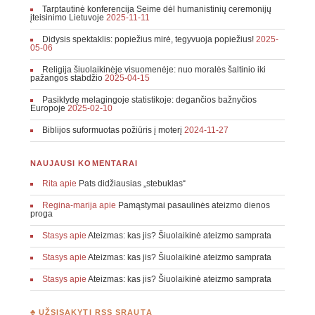
Tarptautinė konferencija Seime dėl humanistinių ceremonijų
įteisinimo Lietuvoje
2025-11-11
Didysis spektaklis: popiežius mirė, tegyvuoja popiežius!
2025-
05-06
Religija šiuolaikinėje visuomenėje: nuo moralės šaltinio iki
pažangos stabdžio
2025-04-15
Pasiklydę melagingoje statistikoje: degančios bažnyčios
Europoje
2025-02-10
Biblijos suformuotas požiūris į moterį
2024-11-27
NAUJAUSI KOMENTARAI
Rita
apie
Pats didžiausias „stebuklas“
Regina-marija
apie
Pamąstymai pasaulinės ateizmo dienos
proga
Stasys
apie
Ateizmas: kas jis? Šiuolaikinė ateizmo samprata
Stasys
apie
Ateizmas: kas jis? Šiuolaikinė ateizmo samprata
Stasys
apie
Ateizmas: kas jis? Šiuolaikinė ateizmo samprata
♣ UŽSISAKYTI RSS SRAUTĄ