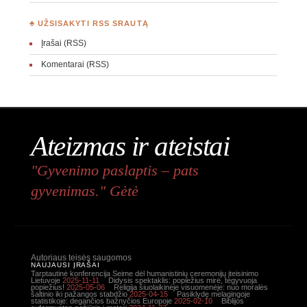
♣ UŽSISAKYTI RSS SRAUTĄ
Įrašai (RSS)
Komentarai (RSS)
Ateizmas ir ateistai
"Gyvenimo paslaptis – pats
gyvenimas." Gėtė
Autoriaus teisės saugomos
NAUJAUSI ĮRAŠAI
Tarptautinė konferencija Seime dėl humanistinių ceremonijų įteisinimo
Lietuvoje
2025-11-11
Didysis spektaklis: popiežius mirė, tegyvuoja
popiežius!
2025-05-06
Religija šiuolaikinėje visuomenėje: nuo moralės
šaltinio iki pažangos stabdžio
2025-04-15
Pasiklydę melagingoje
statistikoje: degančios bažnyčios Europoje
2025-02-10
Biblijos