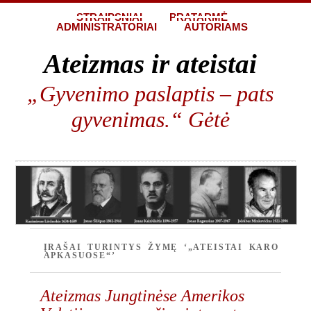
STRAIPSNIAI
PRATARMĖ
ADMINISTRATORIAI
AUTORIAMS
Ateizmas ir ateistai
„Gyvenimo paslaptis – pats
gyvenimas.“ Gėtė
ĮRAŠAI TURINTYS ŽYMĘ ‘„ATEISTAI KARO
APKASUOSE“’
Ateizmas Jungtinėse Amerikos