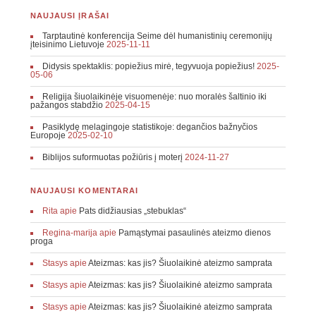
NAUJAUSI ĮRAŠAI
Tarptautinė konferencija Seime dėl humanistinių ceremonijų
įteisinimo Lietuvoje
2025-11-11
Didysis spektaklis: popiežius mirė, tegyvuoja popiežius!
2025-
05-06
Religija šiuolaikinėje visuomenėje: nuo moralės šaltinio iki
pažangos stabdžio
2025-04-15
Pasiklydę melagingoje statistikoje: degančios bažnyčios
Europoje
2025-02-10
Biblijos suformuotas požiūris į moterį
2024-11-27
NAUJAUSI KOMENTARAI
Rita
apie
Pats didžiausias „stebuklas“
Regina-marija
apie
Pamąstymai pasaulinės ateizmo dienos
proga
Stasys
apie
Ateizmas: kas jis? Šiuolaikinė ateizmo samprata
Stasys
apie
Ateizmas: kas jis? Šiuolaikinė ateizmo samprata
Stasys
apie
Ateizmas: kas jis? Šiuolaikinė ateizmo samprata