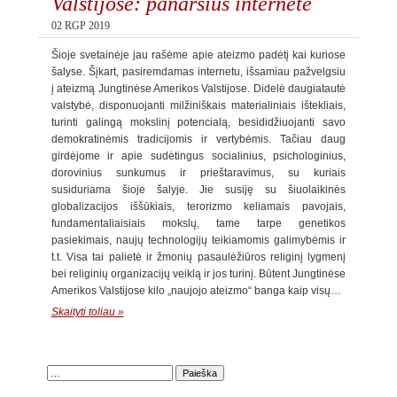
Valstijose: panaršius internete
02 RGP 2019
Šioje svetainėje jau rašėme apie ateizmo padėtį kai kuriose
šalyse. Šįkart, pasiremdamas internetu, išsamiau pažvelgsiu
į ateizmą Jungtinėse Amerikos Valstijose. Didelė daugiatautė
valstybė, disponuojanti milžiniškais materialiniais ištekliais,
turinti galingą mokslinį potencialą, besididžiuojanti savo
demokratinėmis tradicijomis ir vertybėmis. Tačiau daug
girdėjome ir apie sudėtingus socialinius, psichologinius,
dorovinius sunkumus ir prieštaravimus, su kuriais
susiduriama šioje šalyje. Jie susiję su šiuolaikinės
globalizacijos iššūkiais, terorizmo keliamais pavojais,
fundamentaliaisiais mokslų, tame tarpe genetikos
pasiekimais, naujų technologijų teikiamomis galimybėmis ir
t.t. Visa tai palietė ir žmonių pasaulėžiūros religinį lygmenį
bei religinių organizacijų veiklą ir jos turinį. Būtent Jungtinėse
Amerikos Valstijose kilo „naujojo ateizmo“ banga kaip visų…
Skaityti toliau »