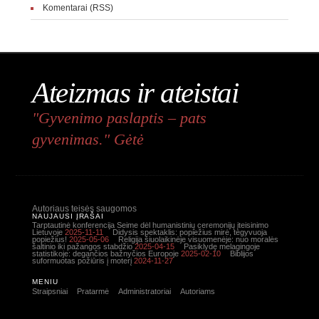
Komentarai (RSS)
Ateizmas ir ateistai
"Gyvenimo paslaptis – pats
gyvenimas." Gėtė
Autoriaus teisės saugomos
NAUJAUSI ĮRAŠAI
Tarptautinė konferencija Seime dėl humanistinių ceremonijų įteisinimo
Lietuvoje
2025-11-11
Didysis spektaklis: popiežius mirė, tegyvuoja
popiežius!
2025-05-06
Religija šiuolaikinėje visuomenėje: nuo moralės
šaltinio iki pažangos stabdžio
2025-04-15
Pasiklydę melagingoje
statistikoje: degančios bažnyčios Europoje
2025-02-10
Biblijos
suformuotas požiūris į moterį
2024-11-27
MENIU
Straipsniai
Pratarmė
Administratoriai
Autoriams