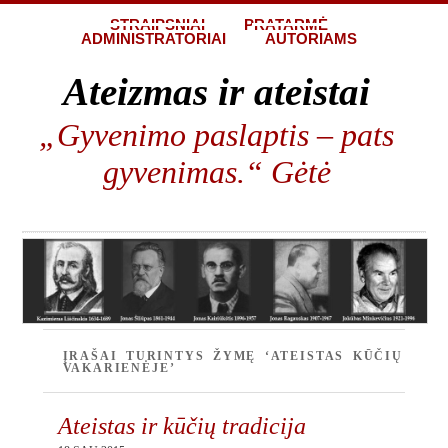
STRAIPSNIAI
PRATARMĖ
ADMINISTRATORIAI
AUTORIAMS
Ateizmas ir ateistai
„Gyvenimo paslaptis – pats
gyvenimas.“ Gėtė
ĮRAŠAI TURINTYS ŽYMĘ ‘ATEISTAS KŪČIŲ
VAKARIENĖJE’
Ateistas ir kūčių tradicija