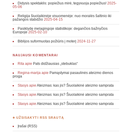
Didysis spektaklis: popiežius mirė, tegyvuoja popiežius!
2025-
05-06
Religija šiuolaikinėje visuomenėje: nuo moralės šaltinio iki
pažangos stabdžio
2025-04-15
Pasiklydę melagingoje statistikoje: degančios bažnyčios
Europoje
2025-02-10
Biblijos suformuotas požiūris į moterį
2024-11-27
NAUJAUSI KOMENTARAI
Rita
apie
Pats didžiausias „stebuklas“
Regina-marija
apie
Pamąstymai pasaulinės ateizmo dienos
proga
Stasys
apie
Ateizmas: kas jis? Šiuolaikinė ateizmo samprata
Stasys
apie
Ateizmas: kas jis? Šiuolaikinė ateizmo samprata
Stasys
apie
Ateizmas: kas jis? Šiuolaikinė ateizmo samprata
♣ UŽSISAKYTI RSS SRAUTĄ
Įrašai (RSS)