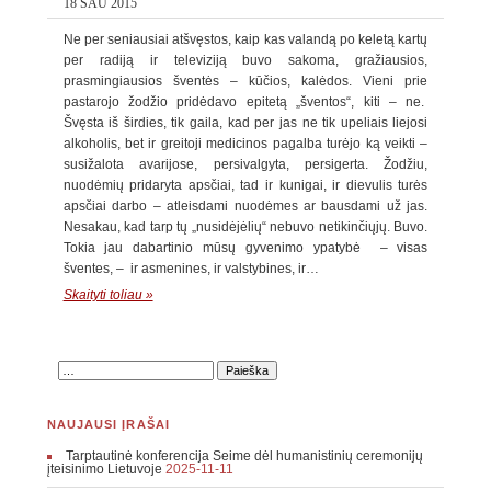
18 SAU 2015
Ne per seniausiai atšvęstos, kaip kas valandą po keletą kartų
per radiją ir televiziją buvo sakoma, gražiausios,
prasmingiausios šventės – kūčios, kalėdos. Vieni prie
pastarojo žodžio pridėdavo epitetą „šventos“, kiti – ne.
Švęsta iš širdies, tik gaila, kad per jas ne tik upeliais liejosi
alkoholis, bet ir greitoji medicinos pagalba turėjo ką veikti –
susižalota avarijose, persivalgyta, persigerta. Žodžiu,
nuodėmių pridaryta apsčiai, tad ir kunigai, ir dievulis turės
apsčiai darbo – atleisdami nuodėmes ar bausdami už jas.
Nesakau, kad tarp tų „nusidėjėlių“ nebuvo netikinčiųjų. Buvo.
Tokia jau dabartinio mūsų gyvenimo ypatybė – visas
šventes, – ir asmenines, ir valstybines, ir…
Skaityti toliau »
NAUJAUSI ĮRAŠAI
Tarptautinė konferencija Seime dėl humanistinių ceremonijų
įteisinimo Lietuvoje
2025-11-11