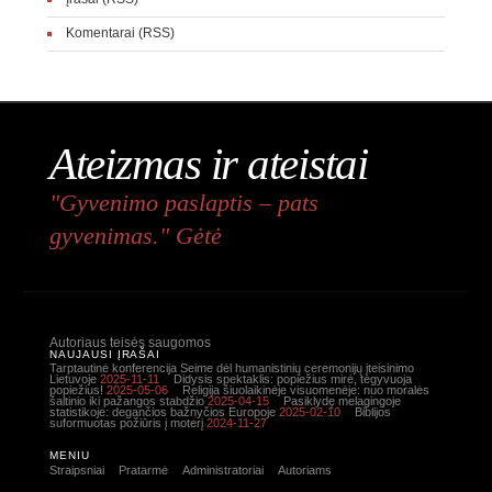
Komentarai (RSS)
Ateizmas ir ateistai
"Gyvenimo paslaptis – pats
gyvenimas." Gėtė
Autoriaus teisės saugomos
NAUJAUSI ĮRAŠAI
Tarptautinė konferencija Seime dėl humanistinių ceremonijų įteisinimo
Lietuvoje
2025-11-11
Didysis spektaklis: popiežius mirė, tegyvuoja
popiežius!
2025-05-06
Religija šiuolaikinėje visuomenėje: nuo moralės
šaltinio iki pažangos stabdžio
2025-04-15
Pasiklydę melagingoje
statistikoje: degančios bažnyčios Europoje
2025-02-10
Biblijos
suformuotas požiūris į moterį
2024-11-27
MENIU
Straipsniai
Pratarmė
Administratoriai
Autoriams