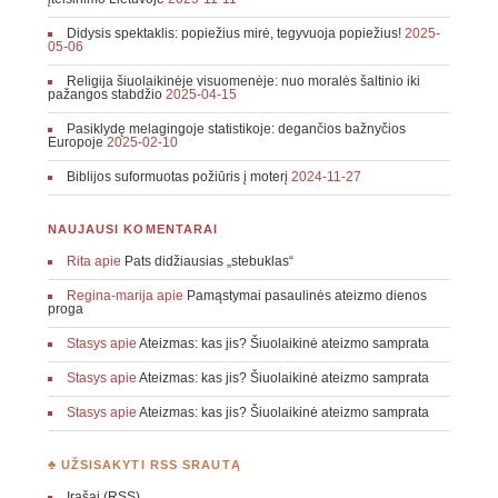
Didysis spektaklis: popiežius mirė, tegyvuoja popiežius!
2025-
05-06
Religija šiuolaikinėje visuomenėje: nuo moralės šaltinio iki
pažangos stabdžio
2025-04-15
Pasiklydę melagingoje statistikoje: degančios bažnyčios
Europoje
2025-02-10
Biblijos suformuotas požiūris į moterį
2024-11-27
NAUJAUSI KOMENTARAI
Rita
apie
Pats didžiausias „stebuklas“
Regina-marija
apie
Pamąstymai pasaulinės ateizmo dienos
proga
Stasys
apie
Ateizmas: kas jis? Šiuolaikinė ateizmo samprata
Stasys
apie
Ateizmas: kas jis? Šiuolaikinė ateizmo samprata
Stasys
apie
Ateizmas: kas jis? Šiuolaikinė ateizmo samprata
♣ UŽSISAKYTI RSS SRAUTĄ
Įrašai (RSS)