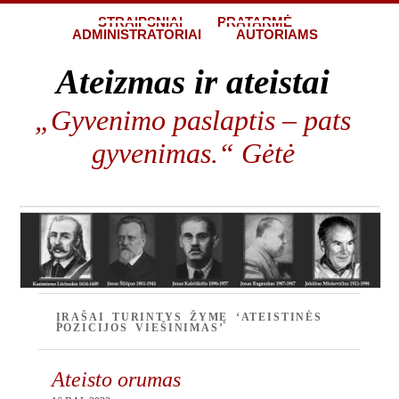
STRAIPSNIAI
PRATARMĖ
ADMINISTRATORIAI
AUTORIAMS
Ateizmas ir ateistai
„Gyvenimo paslaptis – pats
gyvenimas.“ Gėtė
ĮRAŠAI TURINTYS ŽYMĘ ‘ATEISTINĖS
POZICIJOS VIEŠINIMAS’
Ateisto orumas