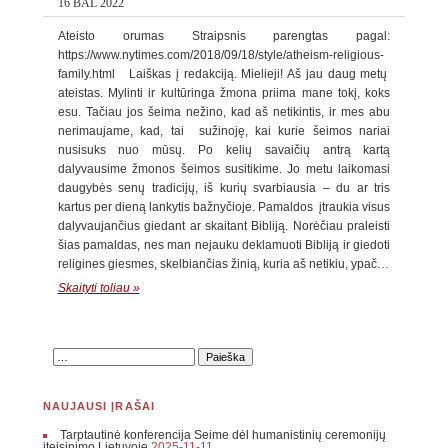
16 BAL 2022
Ateisto orumas Straipsnis parengtas pagal:
https://www.nytimes.com/2018/09/18/style/atheism-religious-
family.html Laiškas į redakciją. Mielieji! Aš jau daug metų
ateistas. Mylinti ir kultūringa žmona priima mane tokį, koks
esu. Tačiau jos šeima nežino, kad aš netikintis, ir mes abu
nerimaujame, kad, tai sužinoję, kai kurie šeimos nariai
nusisuks nuo mūsų. Po kelių savaičių antrą kartą
dalyvausime žmonos šeimos susitikime. Jo metu laikomasi
daugybės senų tradicijų, iš kurių svarbiausia – du ar tris
kartus per dieną lankytis bažnyčioje. Pamaldos įtraukia visus
dalyvaujančius giedant ar skaitant Bibliją. Norėčiau praleisti
šias pamaldas, nes man nejauku deklamuoti Bibliją ir giedoti
religines giesmes, skelbiančias žinią, kuria aš netikiu, ypač…
Skaityti toliau »
NAUJAUSI ĮRAŠAI
Tarptautinė konferencija Seime dėl humanistinių ceremonijų
įteisinimo Lietuvoje
2025-11-11