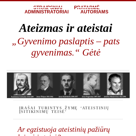
STRAIPSNIAI
PRATARMĖ
ADMINISTRATORIAI
AUTORIAMS
Ateizmas ir ateistai
„Gyvenimo paslaptis – pats
gyvenimas.“ Gėtė
ĮRAŠAI TURINTYS ŽYMĘ ‘ATEISTINIŲ
ĮSITIKINIMŲ TEISĖ’
Ar egzistuoja ateistinių pažiūrų