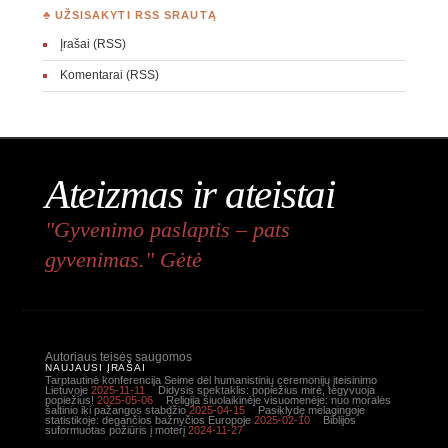
♣ UŽSISAKYTI RSS SRAUTĄ
Įrašai (RSS)
Komentarai (RSS)
Ateizmas ir ateistai
"Gyvenimo paslaptis – pats
gyvenimas." Gėtė
Autoriaus teisės saugomos
NAUJAUSI ĮRAŠAI
Tarptautinė konferencija Seime dėl humanistinių ceremonijų įteisinimo
Lietuvoje
2025-11-11
Didysis spektaklis: popiežius mirė, tegyvuoja
popiežius!
2025-05-06
Religija šiuolaikinėje visuomenėje: nuo moralės
šaltinio iki pažangos stabdžio
2025-04-15
Pasiklydę melagingoje
statistikoje: degančios bažnyčios Europoje
2025-02-10
Biblijos
suformuotas požiūris į moterį
2024-11-27