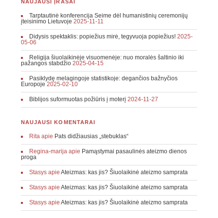
NAUJAUSI ĮRAŠAI
Tarptautinė konferencija Seime dėl humanistinių ceremonijų
įteisinimo Lietuvoje
2025-11-11
Didysis spektaklis: popiežius mirė, tegyvuoja popiežius!
2025-
05-06
Religija šiuolaikinėje visuomenėje: nuo moralės šaltinio iki
pažangos stabdžio
2025-04-15
Pasiklydę melagingoje statistikoje: degančios bažnyčios
Europoje
2025-02-10
Biblijos suformuotas požiūris į moterį
2024-11-27
NAUJAUSI KOMENTARAI
Rita
apie
Pats didžiausias „stebuklas“
Regina-marija
apie
Pamąstymai pasaulinės ateizmo dienos
proga
Stasys
apie
Ateizmas: kas jis? Šiuolaikinė ateizmo samprata
Stasys
apie
Ateizmas: kas jis? Šiuolaikinė ateizmo samprata
Stasys
apie
Ateizmas: kas jis? Šiuolaikinė ateizmo samprata