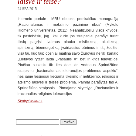
laisvė ir teisė?
24 SPA 2015
Interneto portale MRU ebooks perskaičiau monografiją
„Racionalumas ir mokslinio pažinimo ribos“ (Mykolo
Riomerio universitetas, 2011). Neanalizuosiu visos knygos,
tik pastebėsiu, jog kai kurie jos straipsniai parašyti turint
tikslą pagrįsti įvairaus plauko misticizmą, okultizmą,
spiritizmą, bioenergetiką, įvairiausius būrimus ir t.t., žodžiu,
visa tai, kuo taip dosniai maitina savo žiūrovus ne tik kanalo
„Lietuvos rytas“ laida „Pasaulis X“, bet ir kitos televizijos.
Plačiau sustosiu tik ties doc. dr. Andriaus Sprindžiūno
straipsniu „Iracionalumas tolerancijos problemos aspektu“,
nes jame tiesiogiai liečiama tikėjimo ir netikėjimo, religijos ir
ateizmo laisvės ir teisės problema. Painiai parašytas tas A.
Sprindžiūno straipsnis. Pirmajame skyrelyje „Racionalios ir
iracionalios religinės tolerancijos…
Skaityti toliau »