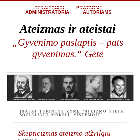
STRAIPSNIAI
PRATARMĖ
ADMINISTRATORIAI
AUTORIAMS
Ateizmas ir ateistai
„Gyvenimo paslaptis – pats
gyvenimas.“ Gėtė
ĮRAŠAI TURINTYS ŽYMĘ ‘ATEIZMO VIETA
SOCIALINIŲ MOKSLŲ SISTEMOJE’
Skepticizmas ateizmo atžvilgiu