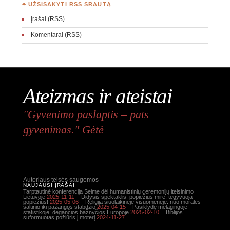
♣ UŽSISAKYTI RSS SRAUTĄ
Įrašai (RSS)
Komentarai (RSS)
Ateizmas ir ateistai
"Gyvenimo paslaptis – pats
gyvenimas." Gėtė
Autoriaus teisės saugomos
NAUJAUSI ĮRAŠAI
Tarptautinė konferencija Seime dėl humanistinių ceremonijų įteisinimo
Lietuvoje
2025-11-11
Didysis spektaklis: popiežius mirė, tegyvuoja
popiežius!
2025-05-06
Religija šiuolaikinėje visuomenėje: nuo moralės
šaltinio iki pažangos stabdžio
2025-04-15
Pasiklydę melagingoje
statistikoje: degančios bažnyčios Europoje
2025-02-10
Biblijos
suformuotas požiūris į moterį
2024-11-27