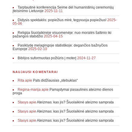
Tarptautinė konferencija Seime dėl humanistinių ceremonijų
įteisinimo Lietuvoje
2025-11-11
Didysis spektaklis: popiežius mirė, tegyvuoja popiežius!
2025-
05-06
Religija šiuolaikinėje visuomenėje: nuo moralės šaltinio iki
pažangos stabdžio
2025-04-15
Pasiklydę melagingoje statistikoje: degančios bažnyčios
Europoje
2025-02-10
Biblijos suformuotas požiūris į moterį
2024-11-27
NAUJAUSI KOMENTARAI
Rita
apie
Pats didžiausias „stebuklas“
Regina-marija
apie
Pamąstymai pasaulinės ateizmo dienos
proga
Stasys
apie
Ateizmas: kas jis? Šiuolaikinė ateizmo samprata
Stasys
apie
Ateizmas: kas jis? Šiuolaikinė ateizmo samprata
Stasys
apie
Ateizmas: kas jis? Šiuolaikinė ateizmo samprata