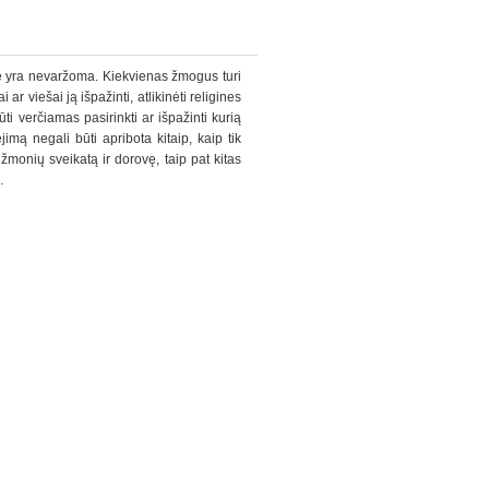
svė yra nevaržoma. Kiekvienas žmogus turi
i ar viešai ją išpažinti, atlikinėti religines
ti verčiamas pasirinkti ar išpažinti kurią
ėjimą negali būti apribota kitaip, kaip tik
žmonių sveikatą ir dorovę, taip pat kitas
…