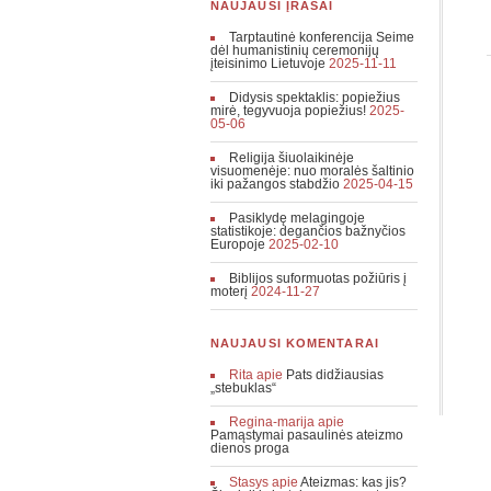
NAUJAUSI ĮRAŠAI
Tarptautinė konferencija Seime
dėl humanistinių ceremonijų
įteisinimo Lietuvoje
2025-11-11
Didysis spektaklis: popiežius
mirė, tegyvuoja popiežius!
2025-
05-06
Religija šiuolaikinėje
visuomenėje: nuo moralės šaltinio
iki pažangos stabdžio
2025-04-15
Pasiklydę melagingoje
statistikoje: degančios bažnyčios
Europoje
2025-02-10
Biblijos suformuotas požiūris į
moterį
2024-11-27
NAUJAUSI KOMENTARAI
Rita
apie
Pats didžiausias
„stebuklas“
Regina-marija
apie
Pamąstymai pasaulinės ateizmo
dienos proga
Stasys
apie
Ateizmas: kas jis?