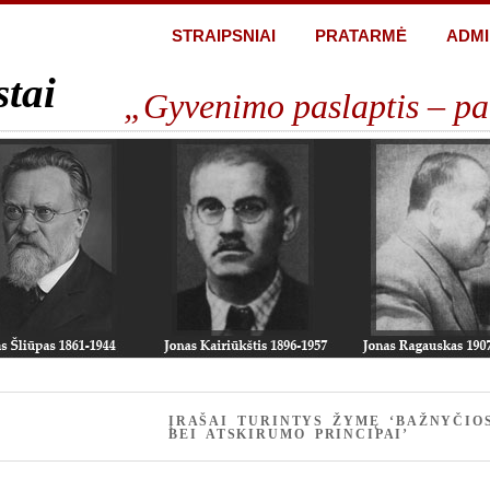
STRAIPSNIAI
PRATARMĖ
ADMI
stai
„Gyvenimo paslaptis – pa
ĮRAŠAI TURINTYS ŽYMĘ ‘BAŽNYČIO
BEI ATSKIRUMO PRINCIPAI’