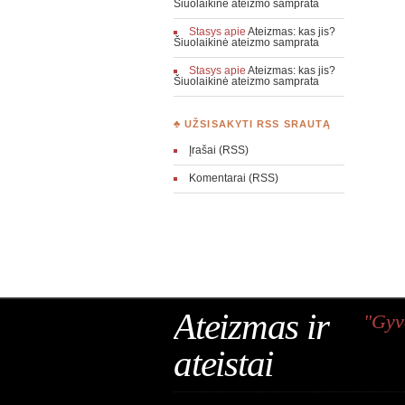
Šiuolaikinė ateizmo samprata
Stasys
apie
Ateizmas: kas jis?
Šiuolaikinė ateizmo samprata
Stasys
apie
Ateizmas: kas jis?
Šiuolaikinė ateizmo samprata
♣ UŽSISAKYTI RSS SRAUTĄ
Įrašai (RSS)
Komentarai (RSS)
Ateizmas ir
"Gyv
ateistai