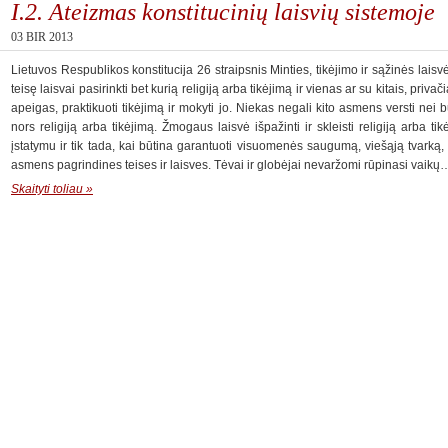
I.2. Ateizmas konstitucinių laisvių sistemoje
03 BIR 2013
Lietuvos Respublikos konstitucija 26 straipsnis Minties, tikėjimo ir sąžinės lai
teisę laisvai pasirinkti bet kurią religiją arba tikėjimą ir vienas ar su kitais, privačia
apeigas, praktikuoti tikėjimą ir mokyti jo. Niekas negali kito asmens versti nei bū
nors religiją arba tikėjimą. Žmogaus laisvė išpažinti ir skleisti religiją arba tik
įstatymu ir tik tada, kai būtina garantuoti visuomenės saugumą, viešąją tvarką, 
asmens pagrindines teises ir laisves. Tėvai ir globėjai nevaržomi rūpinasi vaikų
Skaityti toliau »