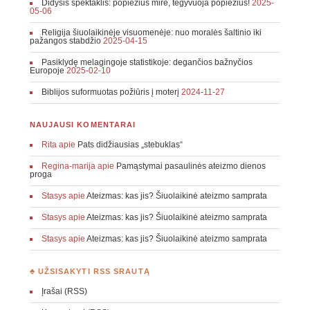
Didysis spektaklis: popiežius mirė, tegyvuoja popiežius!
2025-
05-06
Religija šiuolaikinėje visuomenėje: nuo moralės šaltinio iki
pažangos stabdžio
2025-04-15
Pasiklydę melagingoje statistikoje: degančios bažnyčios
Europoje
2025-02-10
Biblijos suformuotas požiūris į moterį
2024-11-27
NAUJAUSI KOMENTARAI
Rita
apie
Pats didžiausias „stebuklas“
Regina-marija
apie
Pamąstymai pasaulinės ateizmo dienos
proga
Stasys
apie
Ateizmas: kas jis? Šiuolaikinė ateizmo samprata
Stasys
apie
Ateizmas: kas jis? Šiuolaikinė ateizmo samprata
Stasys
apie
Ateizmas: kas jis? Šiuolaikinė ateizmo samprata
♣ UŽSISAKYTI RSS SRAUTĄ
Įrašai (RSS)