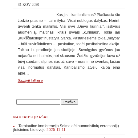
31 KOV 2020
Kas jis – kanibalizmas? Plačiausia šio
žodžio prasme – tai mityba. Visai neblogas dalykas. Norint
gyventi tenka maitintis. Visi gyvi „Dievo kūriniai“, išskyrus
augmeniją, maitinasi kitais gyvais „kūriniais“. Tokia jau
„aukščiausiojo“ nustatyta tvarka. Pastariesiems tokia „mityba“
– būti suvirškintiems – paskutinė, todėl pasibaisėtina akcija.
Tačiau tik pradinėje jos stadijoje. Suvalgytas gyvūnas jau
nejaučia nei baimės, nei skausmo. Žodžiu, gyvūnijos kova už
būvį suėdant silpnesnius už save – nors ir ne šventas, tačiau
visai normalus dalykas. Kanibalizmo atveju kalba eina
apie…
Skaityti toliau »
NAUJAUSI ĮRAŠAI
Tarptautinė konferencija Seime dėl humanistinių ceremonijų
įteisinimo Lietuvoje
2025-11-11