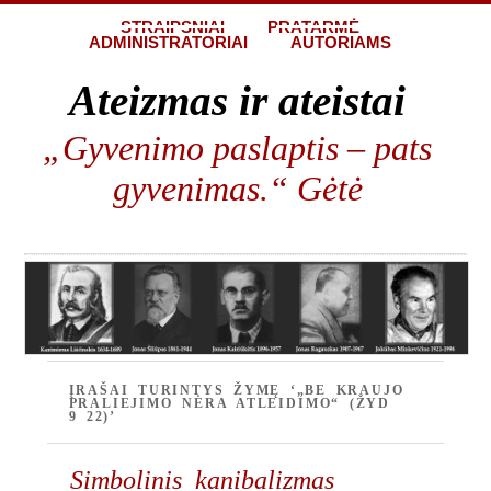
STRAIPSNIAI
PRATARMĖ
ADMINISTRATORIAI
AUTORIAMS
Ateizmas ir ateistai
„Gyvenimo paslaptis – pats
gyvenimas.“ Gėtė
ĮRAŠAI TURINTYS ŽYMĘ ‘„BE KRAUJO
PRALIEJIMO NĖRA ATLEIDIMO“ (ŽYD
9 22)’
Simbolinis kanibalizmas