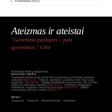
Komentarai (RSS)
Ateizmas ir ateistai
"Gyvenimo paslaptis – pats
gyvenimas." Gėtė
Autoriaus teisės saugomos
NAUJAUSI ĮRAŠAI
Tarptautinė konferencija Seime dėl humanistinių ceremonijų įteisinimo
Lietuvoje
2025-11-11
Didysis spektaklis: popiežius mirė, tegyvuoja
popiežius!
2025-05-06
Religija šiuolaikinėje visuomenėje: nuo moralės
šaltinio iki pažangos stabdžio
2025-04-15
Pasiklydę melagingoje
statistikoje: degančios bažnyčios Europoje
2025-02-10
Biblijos
suformuotas požiūris į moterį
2024-11-27
MENIU
Straipsniai
Pratarmė
Administratoriai
Autoriams