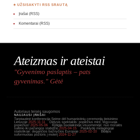
♣ UŽSISAKYTI RSS SRAUTĄ
Įrašai (RSS)
Komentarai (RSS)
Ateizmas ir ateistai
"Gyvenimo paslaptis – pats
gyvenimas." Gėtė
Autoriaus teisės saugomos
NAUJAUSI ĮRAŠAI
Tarptautinė konferencija Seime dėl humanistinių ceremonijų įteisinimo
Lietuvoje
2025-11-11
Didysis spektaklis: popiežius mirė, tegyvuoja
popiežius!
2025-05-06
Religija šiuolaikinėje visuomenėje: nuo moralės
šaltinio iki pažangos stabdžio
2025-04-15
Pasiklydę melagingoje
statistikoje: degančios bažnyčios Europoje
2025-02-10
Biblijos
suformuotas požiūris į moterį
2024-11-27