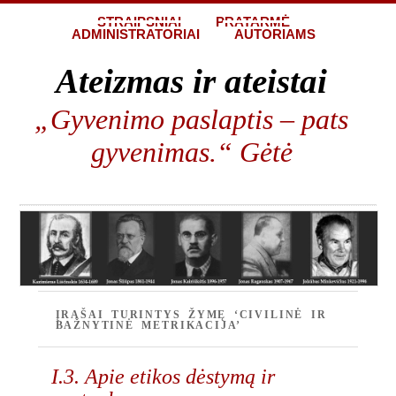
STRAIPSNIAI
PRATARMĖ
ADMINISTRATORIAI
AUTORIAMS
Ateizmas ir ateistai
„Gyvenimo paslaptis – pats
gyvenimas.“ Gėtė
ĮRAŠAI TURINTYS ŽYMĘ ‘CIVILINĖ IR
BAŽNYTINĖ METRIKACIJA’
I.3. Apie etikos dėstymą ir