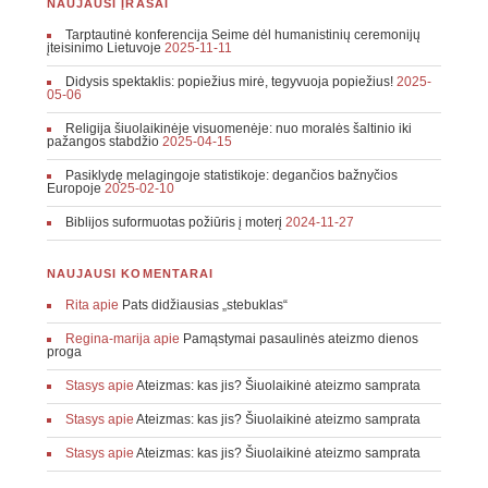
NAUJAUSI ĮRAŠAI
Tarptautinė konferencija Seime dėl humanistinių ceremonijų
įteisinimo Lietuvoje
2025-11-11
Didysis spektaklis: popiežius mirė, tegyvuoja popiežius!
2025-
05-06
Religija šiuolaikinėje visuomenėje: nuo moralės šaltinio iki
pažangos stabdžio
2025-04-15
Pasiklydę melagingoje statistikoje: degančios bažnyčios
Europoje
2025-02-10
Biblijos suformuotas požiūris į moterį
2024-11-27
NAUJAUSI KOMENTARAI
Rita
apie
Pats didžiausias „stebuklas“
Regina-marija
apie
Pamąstymai pasaulinės ateizmo dienos
proga
Stasys
apie
Ateizmas: kas jis? Šiuolaikinė ateizmo samprata
Stasys
apie
Ateizmas: kas jis? Šiuolaikinė ateizmo samprata
Stasys
apie
Ateizmas: kas jis? Šiuolaikinė ateizmo samprata