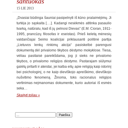
santuokas
15 LIE 2013
„Dvasiai būdinga šauniai pasipelnyti iš kūno pralaimėjimų. Ji
turtėja jo sąskaita [….]. Kadangi nesėkmės atitinka pasaulio
tvarką, natūralu, kad iš jų pelnosi Dievas” (E.M. Cioran, 1911-
1995, prancūzų filosofas ir eseistas). Prieš keletą mėnesių
valdančiajai Seimo koalicijai priklausanti politinė partija
„Lietuvos lenkų rinkimų akcija“ pasiskelbė parengusi
dokumentą dėl privalomo tikybos dėstymo mokyklose. Tiesa,
vėliau pasitaisė pareikšdama, jog ji sieks ne privalomo
tikybos, o privalomo religijos dėstymo. Pastarajam siūlymui
galėtų pritarti ir ateistai, jei kalba eitų apie religiją kaip istorinį
bei psichologinį, o ne kaip dieviškojo apreiškimo, dieviškojo
nušvitimo fenomeną. Žinoma, toks racionalus religijos
vertinimas neįmanomas dokumente, kurio autoriai iš esmės
seka…
Skaityti toliau »