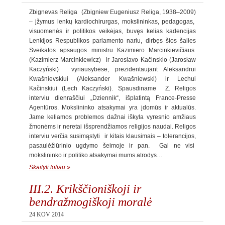
Zbignevas Religa (Zbigniew Eugeniusz Religa, 1938–2009)
– įžymus lenkų kardiochirurgas, mokslininkas, pedagogas,
visuomenės ir politikos veikėjas, buvęs kelias kadencijas
Lenkijos Respublikos parlamento nariu, dirbęs šios šalies
Sveikatos apsaugos ministru Kazimiero Marcinkievičiaus
(Kazimierz Marcinkiewicz) ir Jaroslavo Kačinskio (Jarosław
Kaczyński) vyriausybėse, prezidentaujant Aleksandrui
Kwašnievskiui (Aleksander Kwašniewski) ir Lechui
Kačinskiui (Lech Kaczyński). Spausdiname Z. Religos
interviu dienraščiui „Dziennik“, išplatintą France-Presse
Agentūros. Mokslininko atsakymai yra įdomūs ir aktualūs.
Jame keliamos problemos dažnai iškyla vyresnio amžiaus
žmonėms ir neretai išsprendžiamos religijos naudai. Religos
interviu verčia susimąstyti ir kitais klausimais – tolerancijos,
pasaulėžiūrinio ugdymo šeimoje ir pan. Gal ne visi
mokslininko ir politiko atsakymai mums atrodys…
Skaityti toliau »
III.2. Krikščioniškoji ir
bendražmogiškoji moralė
24 KOV 2014