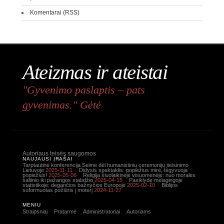
Komentarai (RSS)
Ateizmas ir ateistai
"Gyvenimo paslaptis – pats
gyvenimas." Gėtė
Autoriaus teisės saugomos
NAUJAUSI ĮRAŠAI
Tarptautinė konferencija Seime dėl humanistinių ceremonijų įteisinimo
Lietuvoje
2025-11-11
Didysis spektaklis: popiežius mirė, tegyvuoja
popiežius!
2025-05-06
Religija šiuolaikinėje visuomenėje: nuo moralės
šaltinio iki pažangos stabdžio
2025-04-15
Pasiklydę melagingoje
statistikoje: degančios bažnyčios Europoje
2025-02-10
Biblijos
suformuotas požiūris į moterį
2024-11-27
MENIU
Straipsniai
Pratarmė
Administratoriai
Autoriams