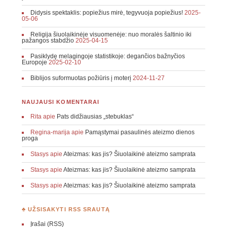
Didysis spektaklis: popiežius mirė, tegyvuoja popiežius!
2025-
05-06
Religija šiuolaikinėje visuomenėje: nuo moralės šaltinio iki
pažangos stabdžio
2025-04-15
Pasiklydę melagingoje statistikoje: degančios bažnyčios
Europoje
2025-02-10
Biblijos suformuotas požiūris į moterį
2024-11-27
NAUJAUSI KOMENTARAI
Rita
apie
Pats didžiausias „stebuklas“
Regina-marija
apie
Pamąstymai pasaulinės ateizmo dienos
proga
Stasys
apie
Ateizmas: kas jis? Šiuolaikinė ateizmo samprata
Stasys
apie
Ateizmas: kas jis? Šiuolaikinė ateizmo samprata
Stasys
apie
Ateizmas: kas jis? Šiuolaikinė ateizmo samprata
♣ UŽSISAKYTI RSS SRAUTĄ
Įrašai (RSS)