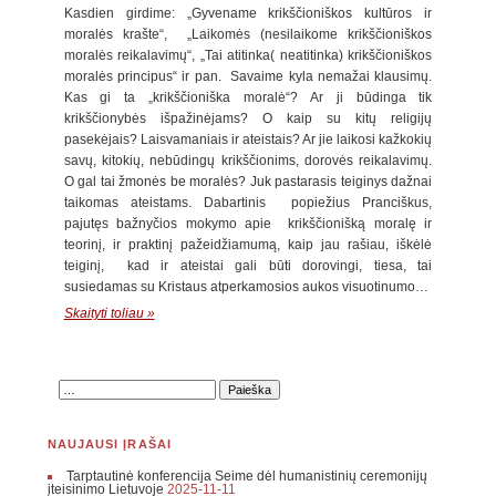
Kasdien girdime: „Gyvename krikščioniškos kultūros ir
moralės krašte“, „Laikomės (nesilaikome krikščioniškos
moralės reikalavimų“, „Tai atitinka( neatitinka) krikščioniškos
moralės principus“ ir pan. Savaime kyla nemažai klausimų.
Kas gi ta „krikščioniška moralė“? Ar ji būdinga tik
krikščionybės išpažinėjams? O kaip su kitų religijų
pasekėjais? Laisvamaniais ir ateistais? Ar jie laikosi kažkokių
savų, kitokių, nebūdingų krikščionims, dorovės reikalavimų.
O gal tai žmonės be moralės? Juk pastarasis teiginys dažnai
taikomas ateistams. Dabartinis popiežius Pranciškus,
pajutęs bažnyčios mokymo apie krikščionišką moralę ir
teorinį, ir praktinį pažeidžiamumą, kaip jau rašiau, iškėlė
teiginį, kad ir ateistai gali būti dorovingi, tiesa, tai
susiedamas su Kristaus atperkamosios aukos visuotinumo…
Skaityti toliau »
NAUJAUSI ĮRAŠAI
Tarptautinė konferencija Seime dėl humanistinių ceremonijų
įteisinimo Lietuvoje
2025-11-11