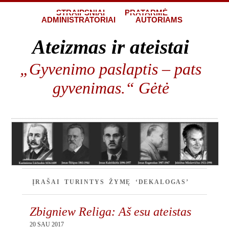
STRAIPSNIAI
PRATARMĖ
ADMINISTRATORIAI
AUTORIAMS
Ateizmas ir ateistai
„Gyvenimo paslaptis – pats
gyvenimas.“ Gėtė
ĮRAŠAI TURINTYS ŽYMĘ ‘DEKALOGAS’
Zbigniew Religa: Aš esu ateistas
20 SAU 2017