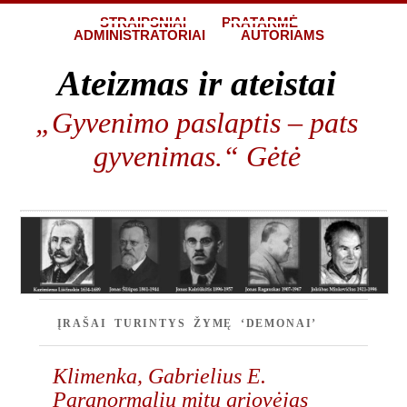
STRAIPSNIAI
PRATARMĖ
ADMINISTRATORIAI
AUTORIAMS
Ateizmas ir ateistai
„Gyvenimo paslaptis – pats
gyvenimas.“ Gėtė
ĮRAŠAI TURINTYS ŽYMĘ ‘DEMONAI’
Klimenka, Gabrielius E.
Paranormalių mitų griovėjas