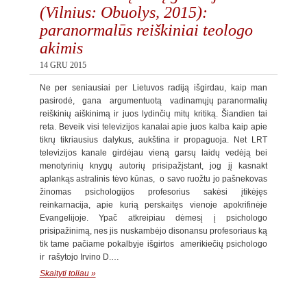
(Vilnius: Obuolys, 2015):
paranormalūs reiškiniai teologo
akimis
14 GRU 2015
Ne per seniausiai per Lietuvos radiją išgirdau, kaip man
pasirodė, gana argumentuotą vadinamųjų paranormalių
reiškinių aiškinimą ir juos lydinčių mitų kritiką. Šiandien tai
reta. Beveik visi televizijos kanalai apie juos kalba kaip apie
tikrų tikriausius dalykus, aukština ir propaguoja. Net LRT
televizijos kanale girdėjau vieną garsų laidų vedėją bei
menotyrinių knygų autorių prisipažįstant, jog jį kasnakt
aplankąs astralinis tėvo kūnas, o savo ruožtu jo pašnekovas
žinomas psichologijos profesorius sakėsi įtikėjęs
reinkarnacija, apie kurią perskaitęs vienoje apokrifinėje
Evangelijoje. Ypač atkreipiau dėmesį į psichologo
prisipažinimą, nes jis nuskambėjo disonansu profesoriaus ką
tik tame pačiame pokalbyje išgirtos amerikiečių psichologo
ir rašytojo Irvino D.…
Skaityti toliau »