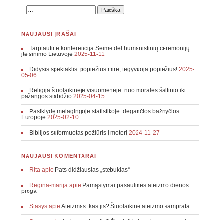
NAUJAUSI ĮRAŠAI
Tarptautinė konferencija Seime dėl humanistinių ceremonijų
įteisinimo Lietuvoje
2025-11-11
Didysis spektaklis: popiežius mirė, tegyvuoja popiežius!
2025-
05-06
Religija šiuolaikinėje visuomenėje: nuo moralės šaltinio iki
pažangos stabdžio
2025-04-15
Pasiklydę melagingoje statistikoje: degančios bažnyčios
Europoje
2025-02-10
Biblijos suformuotas požiūris į moterį
2024-11-27
NAUJAUSI KOMENTARAI
Rita
apie
Pats didžiausias „stebuklas“
Regina-marija
apie
Pamąstymai pasaulinės ateizmo dienos
proga
Stasys
apie
Ateizmas: kas jis? Šiuolaikinė ateizmo samprata