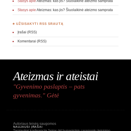
Stasys
apie
Ateizmas: kas jis? Šiuolaikinė ateizmo samprata
Stasys
apie
Ateizmas: kas jis? Šiuolaikinė ateizmo samprata
♣ UŽSISAKYTI RSS SRAUTĄ
Įrašai (RSS)
Komentarai (RSS)
Ateizmas ir ateistai
"Gyvenimo paslaptis – pats
gyvenimas." Gėtė
Autoriaus teisės saugomos
NAUJAUSI ĮRAŠAI
Tarptautinė konferencija Seime dėl humanistinių ceremonijų įteisinimo