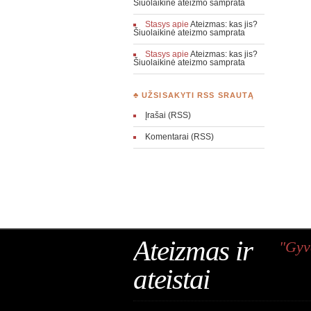
Šiuolaikinė ateizmo samprata
Stasys
apie
Ateizmas: kas jis?
Šiuolaikinė ateizmo samprata
Stasys
apie
Ateizmas: kas jis?
Šiuolaikinė ateizmo samprata
♣ UŽSISAKYTI RSS SRAUTĄ
Įrašai (RSS)
Komentarai (RSS)
Ateizmas ir
"Gyv
ateistai