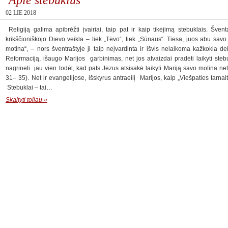
02 LIE 2018
Religiją galima apibrėžti įvairiai, taip pat ir kaip tikėjimą stebuklais. Šve
krikščioniškojo Dievo veikla – tiek „Tėvo“, tiek „Sūnaus“. Tiesa, juos abu savo
motina“, – nors šventraštyje ji taip neįvardinta ir išvis nelaikoma kažkokia de
Reformaciją, išaugo Marijos garbinimas, net jos atvaizdai pradėti laikyti steb
nagrinėti jau vien todėl, kad pats Jėzus atsisakė laikyti Mariją savo motina ne
31– 35). Net ir evangelijose, išskyrus antraeilį Marijos, kaip „Viešpaties tarnai
Stebuklai – tai…
Skaityti toliau »