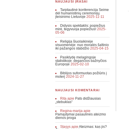
NAUJAUSI ĮRAŠAI
Tarptautinė konferencija Seime
dėl humanistinių ceremonijų
įteisinimo Lietuvoje
2025-11-11
Didysis spektaklis: popiežius
mirė, tegyvuoja popiežius!
2025-
05-06
Religija šiuolaikinėje
visuomenėje: nuo moralės šaltinio
iki pažangos stabdžio
2025-04-15
Pasiklydę melagingoje
statistikoje: degančios bažnyčios
Europoje
2025-02-10
Biblijos suformuotas požiūris į
moterį
2024-11-27
NAUJAUSI KOMENTARAI
Rita
apie
Pats didžiausias
„stebuklas“
Regina-marija
apie
Pamąstymai pasaulinės ateizmo
dienos proga
Stasys
apie
Ateizmas: kas jis?