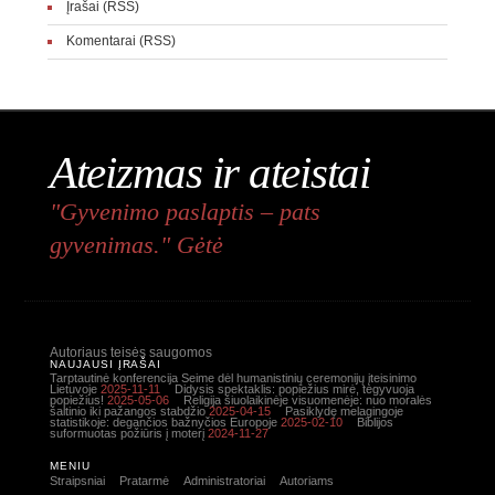
Įrašai (RSS)
Komentarai (RSS)
Ateizmas ir ateistai
"Gyvenimo paslaptis – pats
gyvenimas." Gėtė
Autoriaus teisės saugomos
NAUJAUSI ĮRAŠAI
Tarptautinė konferencija Seime dėl humanistinių ceremonijų įteisinimo
Lietuvoje
2025-11-11
Didysis spektaklis: popiežius mirė, tegyvuoja
popiežius!
2025-05-06
Religija šiuolaikinėje visuomenėje: nuo moralės
šaltinio iki pažangos stabdžio
2025-04-15
Pasiklydę melagingoje
statistikoje: degančios bažnyčios Europoje
2025-02-10
Biblijos
suformuotas požiūris į moterį
2024-11-27
MENIU
Straipsniai
Pratarmė
Administratoriai
Autoriams