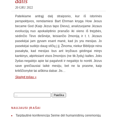
dalis
20 GRU 2022
Pateikiame antrąjį dalį straipsnio, kur iš istorinės
perspektyvos, remdamiesi Bart Ehrman knyga How Jesus
became God (Kaip Jėzus tapo Dievu), analizuojame Jėzaus
evoliuciją nuo apokaliptinio pranašo iki vieno iš trejybės,
sėdinčio Tėvo dešinėje, teisiančio žmoniją ir t. t. Jėzaus
pasekėjai jam gyvam esant manė, kad jis yra mesijas. Jo
pasekėjai sudėjo daug vilčių į jį. Žinoma, niekur Biblijoje nėra
pasakyta, kad mesijas bus ant kryžiaus gėdingai miręs
kankinys, atpirksiant visos žmonijos (ne tik žydų) kaltes. Joks
žydas negalėjo apie tai pagalvoti ir negalėjo to norėti. Jėzus
save greičiausiai laikė mesiju, bet ne ta prasme, kaip
krikščionybė tai aiškina dabar. Jis…
Skaityti toliau »
NAUJAUSI ĮRAŠAI
Tarptautinė konferencija Seime dėl humanistinių ceremonijų