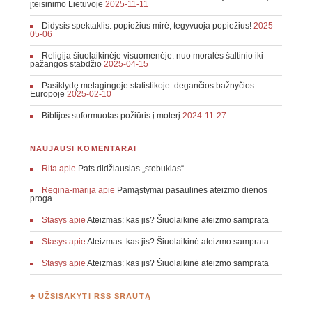
įteisinimo Lietuvoje
2025-11-11
Didysis spektaklis: popiežius mirė, tegyvuoja popiežius!
2025-
05-06
Religija šiuolaikinėje visuomenėje: nuo moralės šaltinio iki
pažangos stabdžio
2025-04-15
Pasiklydę melagingoje statistikoje: degančios bažnyčios
Europoje
2025-02-10
Biblijos suformuotas požiūris į moterį
2024-11-27
NAUJAUSI KOMENTARAI
Rita
apie
Pats didžiausias „stebuklas“
Regina-marija
apie
Pamąstymai pasaulinės ateizmo dienos
proga
Stasys
apie
Ateizmas: kas jis? Šiuolaikinė ateizmo samprata
Stasys
apie
Ateizmas: kas jis? Šiuolaikinė ateizmo samprata
Stasys
apie
Ateizmas: kas jis? Šiuolaikinė ateizmo samprata
♣ UŽSISAKYTI RSS SRAUTĄ