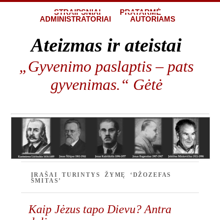
STRAIPSNIAI
PRATARMĖ
ADMINISTRATORIAI
AUTORIAMS
Ateizmas ir ateistai
„Gyvenimo paslaptis – pats
gyvenimas.“ Gėtė
ĮRAŠAI TURINTYS ŽYMĘ ‘DŽOZEFAS
SMITAS’
Kaip Jėzus tapo Dievu? Antra